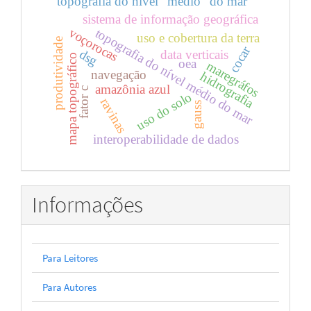
topografia do nível "médio" do mar
sistema de informação geográfica
voçorocas
topografia do nível médio do mar
uso e cobertura da terra
produtividade
cocar
dsg
data verticais
mapa topográfico
oea
maregráfos
navegação
hidrografia
amazônia azul
fator c
uso do solo
ravinas
gauss
interoperabilidade de dados
Informações
Para Leitores
Para Autores