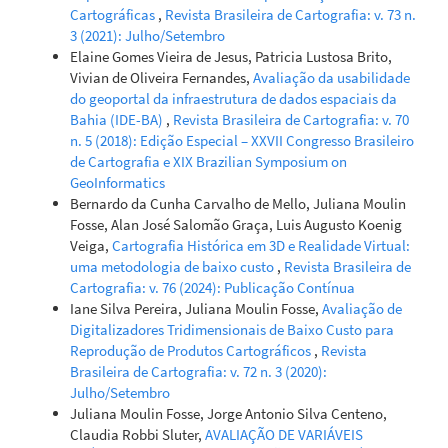
Cartográficas
,
Revista Brasileira de Cartografia: v. 73 n.
3 (2021): Julho/Setembro
Elaine Gomes Vieira de Jesus, Patricia Lustosa Brito,
Vivian de Oliveira Fernandes,
Avaliação da usabilidade
do geoportal da infraestrutura de dados espaciais da
Bahia (IDE-BA)
,
Revista Brasileira de Cartografia: v. 70
n. 5 (2018): Edição Especial – XXVII Congresso Brasileiro
de Cartografia e XIX Brazilian Symposium on
GeoInformatics
Bernardo da Cunha Carvalho de Mello, Juliana Moulin
Fosse, Alan José Salomão Graça, Luis Augusto Koenig
Veiga,
Cartografia Histórica em 3D e Realidade Virtual:
uma metodologia de baixo custo
,
Revista Brasileira de
Cartografia: v. 76 (2024): Publicação Contínua
Iane Silva Pereira, Juliana Moulin Fosse,
Avaliação de
Digitalizadores Tridimensionais de Baixo Custo para
Reprodução de Produtos Cartográficos
,
Revista
Brasileira de Cartografia: v. 72 n. 3 (2020):
Julho/Setembro
Juliana Moulin Fosse, Jorge Antonio Silva Centeno,
Claudia Robbi Sluter,
AVALIAÇÃO DE VARIÁVEIS