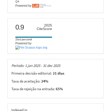
Q4
Powered by
citescore
0.9
2025
CiteScore
25rd percentil
Powered by
Taxas
Período: 1 jan 2025 - 31 dec 2025
Primeira decisão editorial:
21 dias
Taxa de aceitação:
24%
Taxa de rejeição na entrada:
65%
indexing
Indexed in