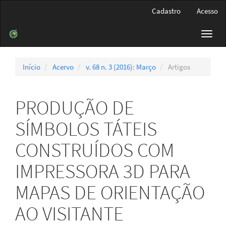
Navegação
Cadastro
Acesso
Principal
Conteúdo
Toggl
principal
navig
Barra
Lateral
Início
Acervo
v. 68 n. 3 (2016): Março
Artigos
PRODUÇÃO DE
SÍMBOLOS TÁTEIS
CONSTRUÍDOS COM
IMPRESSORA 3D PARA
MAPAS DE ORIENTAÇÃO
AO VISITANTE