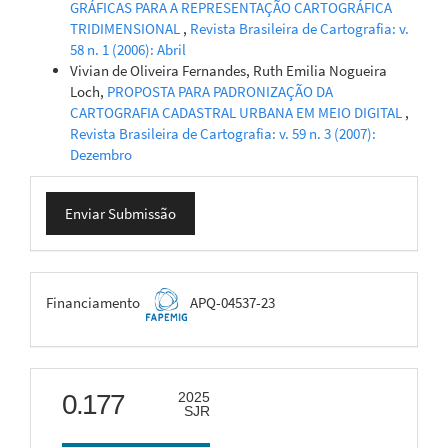
GRÁFICAS PARA A REPRESENTAÇÃO CARTOGRÁFICA
TRIDIMENSIONAL
,
Revista Brasileira de Cartografia: v.
58 n. 1 (2006): Abril
Vivian de Oliveira Fernandes, Ruth Emilia Nogueira
Loch,
PROPOSTA PARA PADRONIZAÇÃO DA
CARTOGRAFIA CADASTRAL URBANA EM MEIO DIGITAL
,
Revista Brasileira de Cartografia: v. 59 n. 3 (2007):
Dezembro
Enviar
Enviar Submissão
Submissão
FAPEMIG
Financiamento
APQ-04537-23
scimago
0.177
2025
SJR