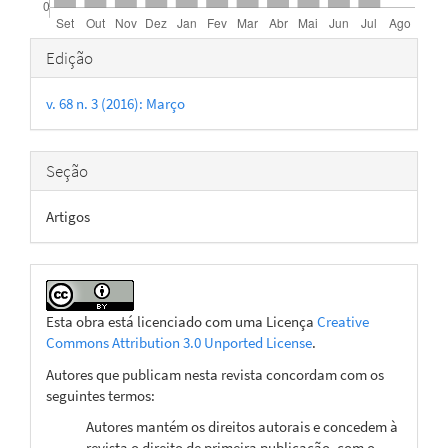
Detalhes
Edição
do
v. 68 n. 3 (2016): Março
artigo
Seção
Artigos
Esta obra está licenciado com uma Licença
Creative
Commons Attribution 3.0 Unported License
.
Autores que publicam nesta revista concordam com os
seguintes termos:
Autores mantém os direitos autorais e concedem à
revista o direito de primeira publicação, com o