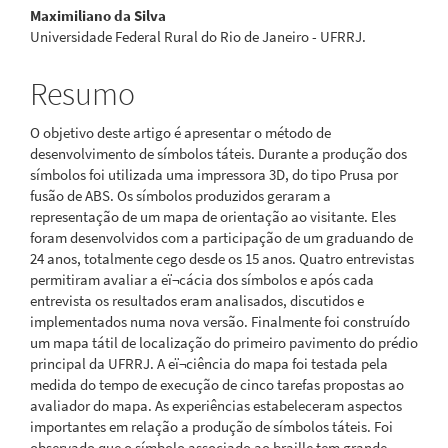
Maximiliano da Silva
Universidade Federal Rural do Rio de Janeiro - UFRRJ.
Resumo
O objetivo deste artigo é apresentar o método de
desenvolvimento de símbolos táteis. Durante a produção dos
símbolos foi utilizada uma impressora 3D, do tipo Prusa por
fusão de ABS. Os símbolos produzidos geraram a
representação de um mapa de orientação ao visitante. Eles
foram desenvolvidos com a participação de um graduando de
24 anos, totalmente cego desde os 15 anos. Quatro entrevistas
permitiram avaliar a eï¬cácia dos símbolos e após cada
entrevista os resultados eram analisados, discutidos e
implementados numa nova versão. Finalmente foi construído
um mapa tátil de localização do primeiro pavimento do prédio
principal da UFRRJ. A eï¬ciência do mapa foi testada pela
medida do tempo de execução de cinco tarefas propostas ao
avaliador do mapa. As experiências estabeleceram aspectos
importantes em relação a produção de símbolos táteis. Foi
observado que o símbolo associado ao braille tem grande