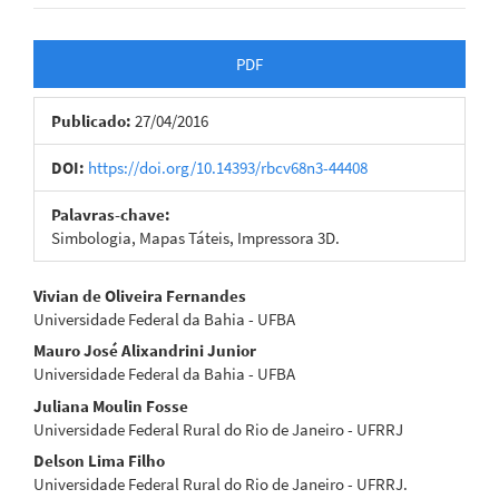
Barra
PDF
lateral
Publicado:
27/04/2016
de
artigos
DOI:
https://doi.org/10.14393/rbcv68n3-44408
Palavras-chave:
Simbologia, Mapas Táteis, Impressora 3D.
Conteúdo
Vivian de Oliveira Fernandes
Universidade Federal da Bahia - UFBA
do
Mauro José Alixandrini Junior
artigo
Universidade Federal da Bahia - UFBA
Juliana Moulin Fosse
principal
Universidade Federal Rural do Rio de Janeiro - UFRRJ
Delson Lima Filho
Universidade Federal Rural do Rio de Janeiro - UFRRJ.