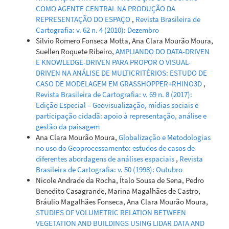
COMO AGENTE CENTRAL NA PRODUÇÃO DA
REPRESENTAÇÃO DO ESPAÇO
,
Revista Brasileira de
Cartografia: v. 62 n. 4 (2010): Dezembro
Silvio Romero Fonseca Motta, Ana Clara Mourão Moura,
Suellen Roquete Ribeiro,
AMPLIANDO DO DATA-DRIVEN
E KNOWLEDGE-DRIVEN PARA PROPOR O VISUAL-
DRIVEN NA ANÁLISE DE MULTICRITÉRIOS: ESTUDO DE
CASO DE MODELAGEM EM GRASSHOPPER+RHINO3D
,
Revista Brasileira de Cartografia: v. 69 n. 8 (2017):
Edição Especial – Geovisualização, mídias sociais e
participação cidadã: apoio à representação, análise e
gestão da paisagem
Ana Clara Mourão Moura,
Globalização e Metodologias
no uso do Geoprocessamento: estudos de casos de
diferentes abordagens de análises espaciais
,
Revista
Brasileira de Cartografia: v. 50 (1998): Outubro
Nicole Andrade da Rocha, Ítalo Sousa de Sena, Pedro
Benedito Casagrande, Marina Magalhães de Castro,
Bráulio Magalhães Fonseca, Ana Clara Mourão Moura,
STUDIES OF VOLUMETRIC RELATION BETWEEN
VEGETATION AND BUILDINGS USING LIDAR DATA AND