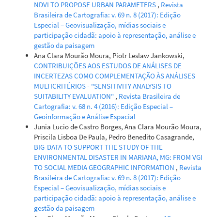
NDVI TO PROPOSE URBAN PARAMETERS
,
Revista
Brasileira de Cartografia: v. 69 n. 8 (2017): Edição
Especial – Geovisualização, mídias sociais e
participação cidadã: apoio à representação, análise e
gestão da paisagem
Ana Clara Mourão Moura, Piotr Leslaw Jankowski,
CONTRIBUIÇÕES AOS ESTUDOS DE ANÁLISES DE
INCERTEZAS COMO COMPLEMENTAÇÃO ÀS ANÁLISES
MULTICRITÉRIOS - "SENSITIVITY ANALYSIS TO
SUITABILITY EVALUATION"
,
Revista Brasileira de
Cartografia: v. 68 n. 4 (2016): Edição Especial –
Geoinformação e Análise Espacial
Junia Lucio de Castro Borges, Ana Clara Mourão Moura,
Priscila Lisboa De Paula, Pedro Benedito Casagrande,
BIG-DATA TO SUPPORT THE STUDY OF THE
ENVIRONMENTAL DISASTER IN MARIANA, MG: FROM VGI
TO SOCIAL MEDIA GEOGRAPHIC INFORMATION
,
Revista
Brasileira de Cartografia: v. 69 n. 8 (2017): Edição
Especial – Geovisualização, mídias sociais e
participação cidadã: apoio à representação, análise e
gestão da paisagem