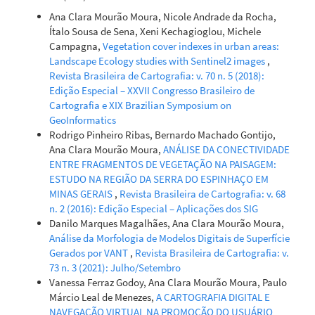
Ana Clara Mourão Moura, Nicole Andrade da Rocha,
Ítalo Sousa de Sena, Xeni Kechagioglou, Michele
Campagna,
Vegetation cover indexes in urban areas:
Landscape Ecology studies with Sentinel2 images
,
Revista Brasileira de Cartografia: v. 70 n. 5 (2018):
Edição Especial – XXVII Congresso Brasileiro de
Cartografia e XIX Brazilian Symposium on
GeoInformatics
Rodrigo Pinheiro Ribas, Bernardo Machado Gontijo,
Ana Clara Mourão Moura,
ANÁLISE DA CONECTIVIDADE
ENTRE FRAGMENTOS DE VEGETAÇÃO NA PAISAGEM:
ESTUDO NA REGIÃO DA SERRA DO ESPINHAÇO EM
MINAS GERAIS
,
Revista Brasileira de Cartografia: v. 68
n. 2 (2016): Edição Especial – Aplicações dos SIG
Danilo Marques Magalhães, Ana Clara Mourão Moura,
Análise da Morfologia de Modelos Digitais de Superfície
Gerados por VANT
,
Revista Brasileira de Cartografia: v.
73 n. 3 (2021): Julho/Setembro
Vanessa Ferraz Godoy, Ana Clara Mourão Moura, Paulo
Márcio Leal de Menezes,
A CARTOGRAFIA DIGITAL E
NAVEGAÇÃO VIRTUAL NA PROMOÇÃO DO USUÁRIO