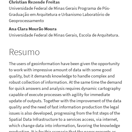
Conteúdo
Christian Rezende Freitas
Universidade Federal de Minas Gerais Programa de Pós-
do
Graduação em Arquitetura e Urbanismo Laboratório de
Geoprocessamento
artigo
Ana Clara Mourão Moura
principal
Universidade Federal de Minas Gerais, Escola de Arquitetura.
Resumo
The users of geoinformation have been given the opportunity
to work with impressive amount of data with some good
quality, but it demands knowledge to handle complex and
robust collection of information. At the same time the demand
for quick answers and analysis requires dynamic cartography
capable of execute processes with agility for immediate
update of outputs. Together with the improvement of the data
quality and the need of fast information production the legal
issues is also developed, progressing from the frst steps of the
Spatial Data Infrastructure to a services access, via internet,
which change data into information, favoring the knowledge
production. It is for this scenario that the paper presents as