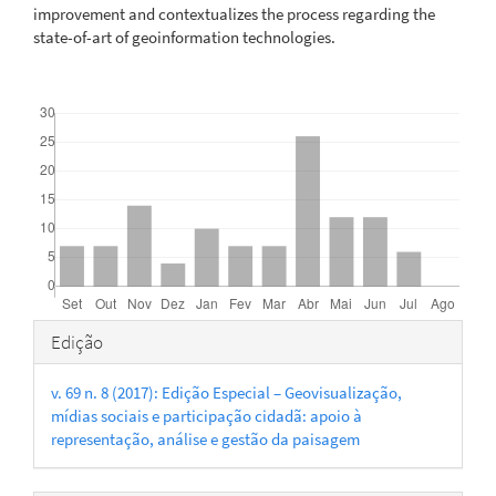
improvement and contextualizes the process regarding the
state-of-art of geoinformation technologies.
Downloads
Detalhes
Edição
do
v. 69 n. 8 (2017): Edição Especial – Geovisualização,
artigo
mídias sociais e participação cidadã: apoio à
representação, análise e gestão da paisagem