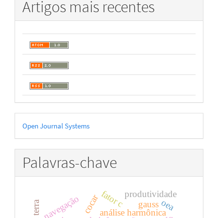
Artigos mais recentes
Desenvolvido
Open Journal Systems
por
Palavras-chave
fator c
produtividade
cocar
navegação
oea
gauss
análise harmônica