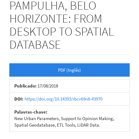
PAMPULHA, BELO
HORIZONTE: FROM
DESKTOP TO SPATIAL
DATABASE
Barra
PDF (Inglês)
lateral
Publicado:
17/08/2018
de
artigos
DOI:
https://doi.org/10.14393/rbcv69n8-43970
Palavras-chave:
New Urban Parameters, Support to Opinion Making,
Spatial Geodatabase, ETL Tools, LiDAR Data.