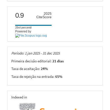
citescore
0.9
2025
CiteScore
25rd percentil
Powered by
Taxas
Período: 1 jan 2025 - 31 dec 2025
Primeira decisão editorial:
21 dias
Taxa de aceitação:
24%
Taxa de rejeição na entrada:
65%
indexing
Indexed in