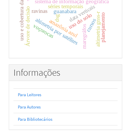
uso e cobertura da terra
sistema de informação geográfica
séries temporais
data verticais
Árvore de decisão
ravinas
guanabara
altimetria gnss-r
uso do solo
planejamento
dsg
altimetria por satélites
cursos
amazônia azul
voçorocas
maregráfos
Informações
Para Leitores
Para Autores
Para Bibliotecários