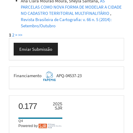
Ana Clara Mourão Moura, Sheyla Santana,
AS
PARCELAS COMO NOVA FORMA DE MODELAR A CIDADE
NO CADASTRO TERRITORIAL MULTIFINALITÁRIO
,
Revista Brasileira de Cartografia: v. 66 n. 5 (2014):
Setembro/Outubro
1
2
>
>>
Enviar
Enviar Submissão
Submissão
FAPEMIG
Financiamento
APQ-04537-23
scimago
0.177
2025
SJR
Q4
Powered by