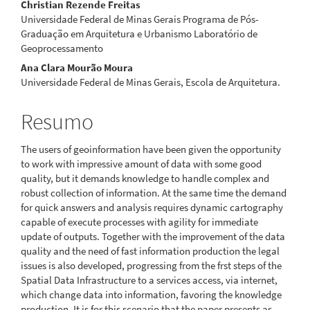
Conteúdo
Christian Rezende Freitas
Universidade Federal de Minas Gerais Programa de Pós-
do
Graduação em Arquitetura e Urbanismo Laboratório de
Geoprocessamento
artigo
Ana Clara Mourão Moura
principal
Universidade Federal de Minas Gerais, Escola de Arquitetura.
Resumo
The users of geoinformation have been given the opportunity
to work with impressive amount of data with some good
quality, but it demands knowledge to handle complex and
robust collection of information. At the same time the demand
for quick answers and analysis requires dynamic cartography
capable of execute processes with agility for immediate
update of outputs. Together with the improvement of the data
quality and the need of fast information production the legal
issues is also developed, progressing from the frst steps of the
Spatial Data Infrastructure to a services access, via internet,
which change data into information, favoring the knowledge
production. It is for this scenario that the paper presents as