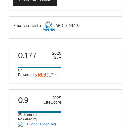
Submissão
FAPEMIG
Financiamento
APQ-04537-23
scimago
0.177
2025
SJR
Q4
Powered by
citescore
0.9
2025
CiteScore
25rd percentil
Powered by