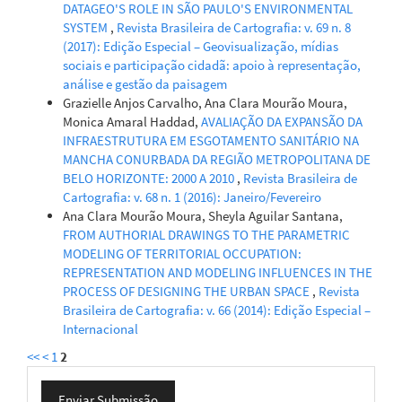
DATAGEO'S ROLE IN SÃO PAULO'S ENVIRONMENTAL
SYSTEM
,
Revista Brasileira de Cartografia: v. 69 n. 8
(2017): Edição Especial – Geovisualização, mídias
sociais e participação cidadã: apoio à representação,
análise e gestão da paisagem
Grazielle Anjos Carvalho, Ana Clara Mourão Moura,
Monica Amaral Haddad,
AVALIAÇÃO DA EXPANSÃO DA
INFRAESTRUTURA EM ESGOTAMENTO SANITÁRIO NA
MANCHA CONURBADA DA REGIÃO METROPOLITANA DE
BELO HORIZONTE: 2000 A 2010
,
Revista Brasileira de
Cartografia: v. 68 n. 1 (2016): Janeiro/Fevereiro
Ana Clara Mourão Moura, Sheyla Aguilar Santana,
FROM AUTHORIAL DRAWINGS TO THE PARAMETRIC
MODELING OF TERRITORIAL OCCUPATION:
REPRESENTATION AND MODELING INFLUENCES IN THE
PROCESS OF DESIGNING THE URBAN SPACE
,
Revista
Brasileira de Cartografia: v. 66 (2014): Edição Especial –
Internacional
<<
<
1
2
Enviar
Enviar Submissão