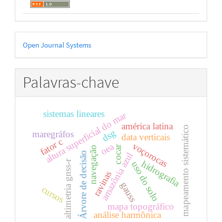
Desenvolvido
Open Journal Systems
por
Palavras-chave
sistemas lineares
altura superficial do mar
américa latina
mapeamento sistemático
dsg
maregráfos
data verticais
fator c
voçorocas
oea
cocar
navegação
Árvore de decisão
amazônia azul
altimetria gnss-r
hidrografia
uso do solo
ravinas
gauss
cursos
mapa topográfico
análise harmônica