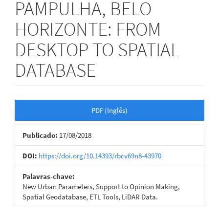
PAMPULHA, BELO
HORIZONTE: FROM
DESKTOP TO SPATIAL
DATABASE
Barra
PDF (Inglês)
lateral
Publicado:
17/08/2018
de
artigos
DOI:
https://doi.org/10.14393/rbcv69n8-43970
Palavras-chave:
New Urban Parameters, Support to Opinion Making,
Spatial Geodatabase, ETL Tools, LiDAR Data.