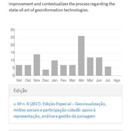
improvement and contextualizes the process regarding the
state-of-art of geoinformation technologies.
Downloads
Detalhes
Edição
do
v. 69 n. 8 (2017): Edição Especial – Geovisualização,
artigo
mídias sociais e participação cidadã: apoio à
representação, análise e gestão da paisagem