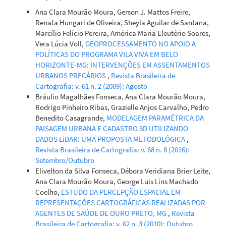
Ana Clara Mourão Moura, Gerson J. Mattos Freire,
Renata Hungari de Oliveira, Sheyla Aguilar de Santana,
Marcílio Felício Pereira, América Maria Eleutério Soares,
Vera Lúcia Voll,
GEOPROCESSAMENTO NO APOIO A
POLÍTICAS DO PROGRAMA VILA VIVA EM BELO
HORIZONTE-MG: INTERVENÇÕES EM ASSENTAMENTOS
URBANOS PRECÁRIOS
,
Revista Brasileira de
Cartografia: v. 61 n. 2 (2009): Agosto
Bráulio Magalhães Fonseca, Ana Clara Mourão Moura,
Rodrigo Pinheiro Ribas, Grazielle Anjos Carvalho, Pedro
Benedito Casagrande,
MODELAGEM PARAMÉTRICA DA
PAISAGEM URBANA E CADASTRO 3D UTILIZANDO
DADOS LiDAR: UMA PROPOSTA METODOLÓGICA
,
Revista Brasileira de Cartografia: v. 68 n. 8 (2016):
Setembro/Outubro
Elivelton da Silva Fonseca, Débora Veridiana Brier Leite,
Ana Clara Mourão Moura, George Luis Lins Machado
Coelho,
ESTUDO DA PERCEPÇÃO ESPACIAL EM
REPRESENTAÇÕES CARTOGRÁFICAS REALIZADAS POR
AGENTES DE SAÚDE DE OURO PRETO, MG
,
Revista
Brasileira de Cartografia: v. 62 n. 3 (2010): Outubro