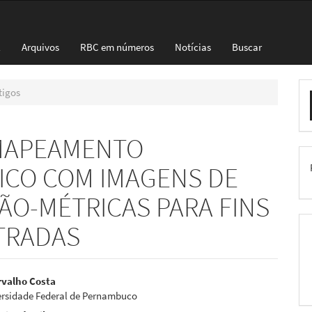
l
Arquivos
RBC em números
Notícias
Buscar
E
tigos
S
 MAPEAMENTO
CO COM IMAGENS DE
NÃO-MÉTRICAS PARA FINS
TRADAS
eúdo
rvalho Costa
ersidade Federal de Pernambuco