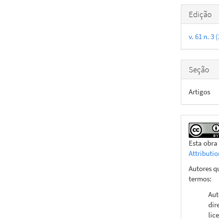
Detal
Edição
do
v. 61 n. 3
artigo
Seção
Artigos
Esta obra
Attributi
Autores q
termos:
Aut
dir
lic