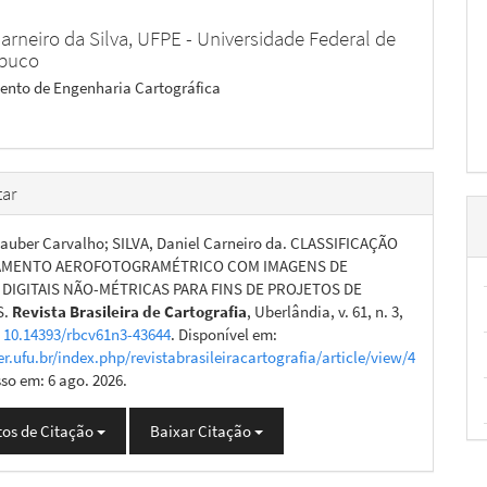
arneiro da Silva,
UFPE - Universidade Federal de
buco
nto de Engenharia Cartográfica
ar
auber Carvalho; SILVA, Daniel Carneiro da. CLASSIFICAÇÃO
AMENTO AEROFOTOGRAMÉTRICO COM IMAGENS DE
DIGITAIS NÃO-MÉTRICAS PARA FINS DE PROJETOS DE
S.
Revista Brasileira de Cartografia
, Uberlândia, v. 61, n. 3,
:
10.14393/rbcv61n3-43644
. Disponível em:
er.ufu.br/index.php/revistabrasileiracartografia/article/view/4
sso em: 6 ago. 2026.
os de Citação
Baixar Citação