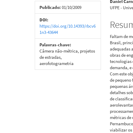
Daniel Carn
de
artigo
Publicado:
01/10/2009
UFPE - Univ
artigos
princi
DOI:
Resu
https://doi.org/10.14393/rbcv6
1n3-43644
Faltam de m
Brasil, prin
Palavras-chave:
adequadas ao
Câmera não-métrica, projetos
obras de eng
de estradas,
tecnologias 
aerofotogrametria
demanda, e 
Com este obj
de pequeno 
pequenas áre
detalhes sob
de classific
aerolevantam
processamen
métricas de 
Pernambuco, 
viabilizar o