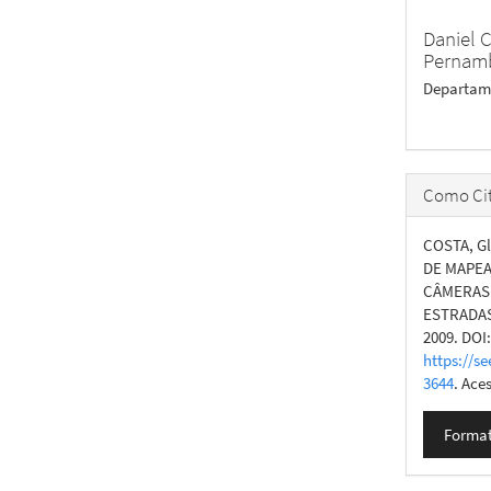
Daniel C
Pernam
Departame
Como Cit
COSTA, Gl
DE MAPE
CÂMERAS 
ESTRADA
2009. DOI
https://se
3644
. Ace
Format