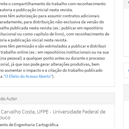
mite o compartilhamento do trabalho com reconhecimento
autoria e publicação inicial nesta revista.
ores têm autorização para assumir contratos adicionais
aradamente, para distribuição não-exclusiva da versão do
balho publicada nesta revista (ex.: publicar em repositório
titucional ou como capítulo de livro), com reconhecimento de
oria e publicação inicial nesta revista.
ores têm permissão e são estimulados a publicar e distribuir
 trabalho online (ex.: em repositórios institucionais ou na sua
ina pessoal) a qualquer ponto antes ou durante o processo
torial, já que isso pode gerar alterações produtivas, bem
D
o aumentar o impacto e a citação do trabalho publicado
p
ja
"O Efeito do Acesso Aberto"
).
 do Autor
 Carvalho Costa,
UFPE - Universidade Federal de
buco
nto de Engenharia Cartográfica