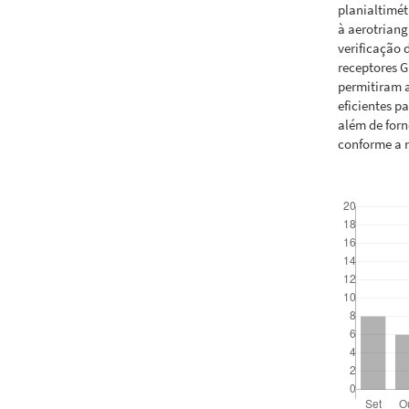
planialtimét
à aerotrian
verificação 
receptores G
permitiram 
eficientes p
além de forn
conforme a n
Downloads