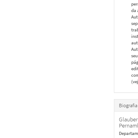
per
da 
Aut
sep
tra
ins
aut
Aut
seu
pág
edi
com
(ve
Biografia
Glauber
Pernam
Departame