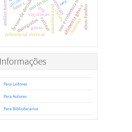
uso e cobertura da terra
análise harmônica
data verticais
uso do solo
Árvore de decisão
oea
fator c
altimetria gnss-r
amazônia azul
altos-fundos
dsg
cursos
voçorocas
ravinas
cholesky
maregráfos
gauss
referencial vertical
Informações
Para Leitores
Para Autores
Para Bibliotecários