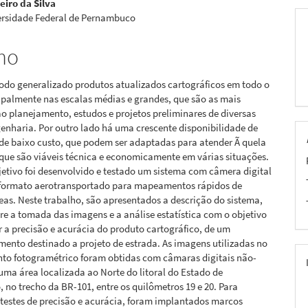
eiro da Silva
ersidade Federal de Pernambuco
pal
mo
odo generalizado produtos atualizados cartográficos em todo o
cipalmente nas escalas médias e grandes, que são as mais
 planejamento, estudos e projetos preliminares de diversas
enharia. Por outro lado há uma crescente disponibilidade de
de baixo custo, que podem ser adaptadas para atender Ã quela
que são viáveis técnica e economicamente em várias situações.
etivo foi desenvolvido e testado um sistema com câmera digital
formato aerotransportado para mapeamentos rápidos de
as. Neste trabalho, são apresentados a descrição do sistema,
re a tomada das imagens e a análise estatística com o objetivo
ar a precisão e acurácia do produto cartográfico, de um
ento destinado a projeto de estrada. As imagens utilizadas no
to fotogramétrico foram obtidas com câmaras digitais não-
uma área localizada ao Norte do litoral do Estado de
no trecho da BR-101, entre os quilômetros 19 e 20. Para
s testes de precisão e acurácia, foram implantados marcos