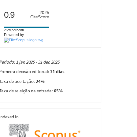
citescore
0.9
2025
CiteScore
25rd percentil
Powered by
Taxas
Período: 1 jan 2025 - 31 dec 2025
Primeira decisão editorial:
21 dias
Taxa de aceitação:
24%
Taxa de rejeição na entrada:
65%
indexing
Indexed in