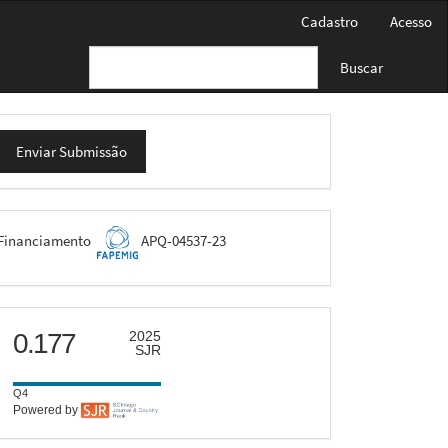
Cadastro
Acesso
Buscar
nviar
Enviar Submissão
ubmissão
FAPEMIG
Financiamento
APQ-04537-23
scimago
0.177
2025
SJR
Q4
Powered by