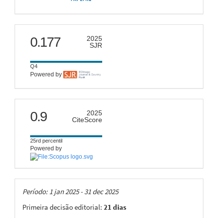
scimago
0.177
2025
SJR
Q4
Powered by
citescore
0.9
2025
CiteScore
25rd percentil
Powered by
Taxas
Período: 1 jan 2025 - 31 dec 2025
Primeira decisão editorial:
21 dias