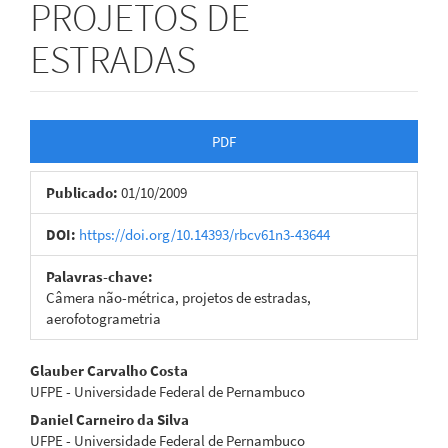
PROJETOS DE
ESTRADAS
Barra
PDF
lateral
Publicado:
01/10/2009
de
artigos
DOI:
https://doi.org/10.14393/rbcv61n3-43644
Palavras-chave:
Câmera não-métrica, projetos de estradas,
aerofotogrametria
Conteúdo
Glauber Carvalho Costa
UFPE - Universidade Federal de Pernambuco
do
Daniel Carneiro da Silva
artigo
UFPE - Universidade Federal de Pernambuco