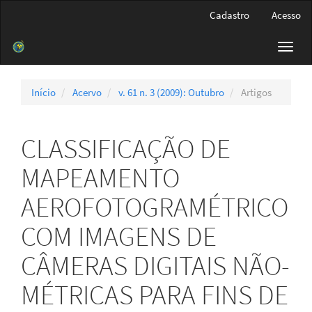
Navegação
Cadastro
Acesso
Principal
Conteúdo
Toggl
principal
navig
Barra
Lateral
Início
Acervo
v. 61 n. 3 (2009): Outubro
Artigos
CLASSIFICAÇÃO DE
MAPEAMENTO
AEROFOTOGRAMÉTRICO
COM IMAGENS DE
CÂMERAS DIGITAIS NÃO-
MÉTRICAS PARA FINS DE