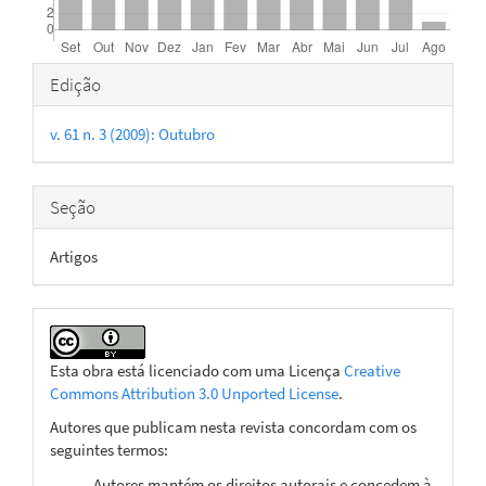
Detalhes
Edição
do
v. 61 n. 3 (2009): Outubro
artigo
Seção
Artigos
Esta obra está licenciado com uma Licença
Creative
Commons Attribution 3.0 Unported License
.
Autores que publicam nesta revista concordam com os
seguintes termos:
Autores mantém os direitos autorais e concedem à