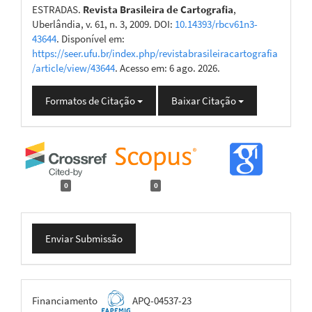
ESTRADAS.
Revista Brasileira de Cartografia
,
Uberlândia, v. 61, n. 3, 2009. DOI:
10.14393/rbcv61n3-
43644
. Disponível em:
https://seer.ufu.br/index.php/revistabrasileiracartografia
/article/view/43644
. Acesso em: 6 ago. 2026.
Formatos de Citação
Baixar Citação
0
0
Enviar
Enviar Submissão
Submissão
FAPEMIG
Financiamento
APQ-04537-23