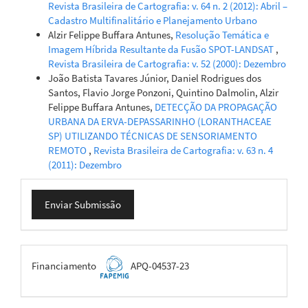
Revista Brasileira de Cartografia: v. 64 n. 2 (2012): Abril –
Cadastro Multifinalitário e Planejamento Urbano
Alzir Felippe Buffara Antunes,
Resolução Temática e
Imagem Híbrida Resultante da Fusão SPOT-LANDSAT
,
Revista Brasileira de Cartografia: v. 52 (2000): Dezembro
João Batista Tavares Júnior, Daniel Rodrigues dos
Santos, Flavio Jorge Ponzoni, Quintino Dalmolin, Alzir
Felippe Buffara Antunes,
DETECÇÃO DA PROPAGAÇÃO
URBANA DA ERVA-DEPASSARINHO (LORANTHACEAE
SP) UTILIZANDO TÉCNICAS DE SENSORIAMENTO
REMOTO
,
Revista Brasileira de Cartografia: v. 63 n. 4
(2011): Dezembro
Enviar
Enviar Submissão
Submissão
FAPEMIG
Financiamento
APQ-04537-23