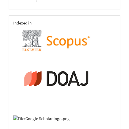
indexing
Indexed in