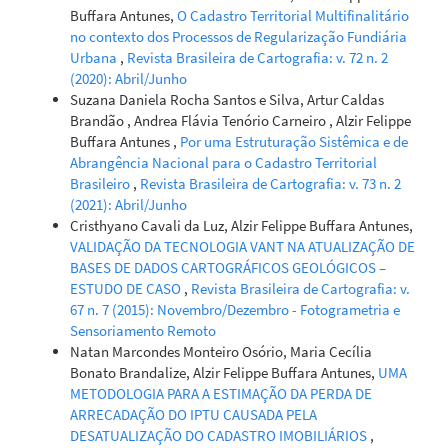
Buffara Antunes,
O Cadastro Territorial Multifinalitário
no contexto dos Processos de Regularização Fundiária
Urbana
,
Revista Brasileira de Cartografia: v. 72 n. 2
(2020): Abril/Junho
Suzana Daniela Rocha Santos e Silva, Artur Caldas
Brandão , Andrea Flávia Tenório Carneiro , Alzir Felippe
Buffara Antunes ,
Por uma Estruturação Sistêmica e de
Abrangência Nacional para o Cadastro Territorial
Brasileiro
,
Revista Brasileira de Cartografia: v. 73 n. 2
(2021): Abril/Junho
Cristhyano Cavali da Luz, Alzir Felippe Buffara Antunes,
VALIDAÇÃO DA TECNOLOGIA VANT NA ATUALIZAÇÃO DE
BASES DE DADOS CARTOGRÁFICOS GEOLÓGICOS –
ESTUDO DE CASO
,
Revista Brasileira de Cartografia: v.
67 n. 7 (2015): Novembro/Dezembro - Fotogrametria e
Sensoriamento Remoto
Natan Marcondes Monteiro Osório, Maria Cecília
Bonato Brandalize, Alzir Felippe Buffara Antunes,
UMA
METODOLOGIA PARA A ESTIMAÇÃO DA PERDA DE
ARRECADAÇÃO DO IPTU CAUSADA PELA
DESATUALIZAÇÃO DO CADASTRO IMOBILIÁRIOS
,