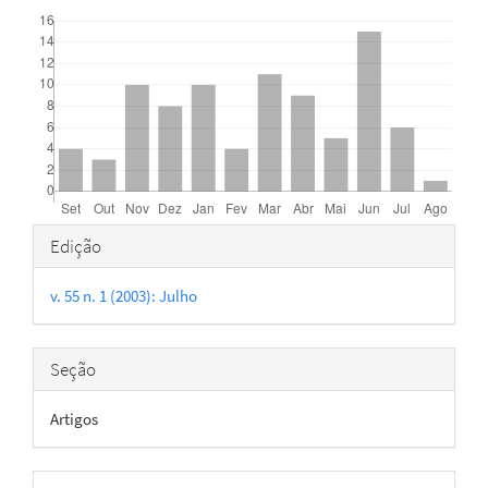
Downloads
Detalhes
Edição
do
v. 55 n. 1 (2003): Julho
artigo
Seção
Artigos