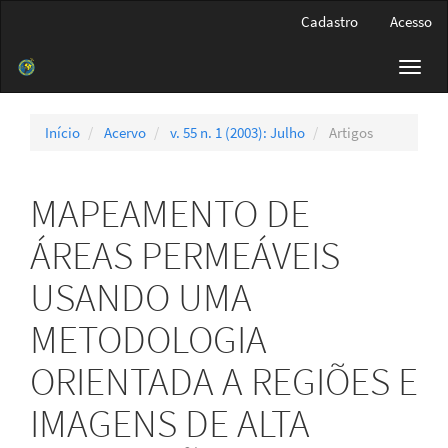
Navegação
Cadastro
Acesso
Principal
Conteúdo
Toggl
principal
navig
Barra
Lateral
Início
Acervo
v. 55 n. 1 (2003): Julho
Artigos
MAPEAMENTO DE
ÁREAS PERMEÁVEIS
USANDO UMA
METODOLOGIA
ORIENTADA A REGIÕES E
IMAGENS DE ALTA