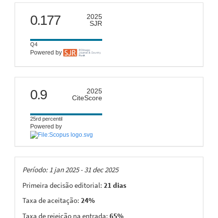
scimago
0.177
2025
SJR
Q4
Powered by
citescore
0.9
2025
CiteScore
25rd percentil
Powered by
Taxas
Período: 1 jan 2025 - 31 dec 2025
Primeira decisão editorial:
21 dias
Taxa de aceitação:
24%
Taxa de rejeição na entrada:
65%