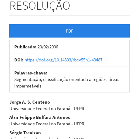
RESOLUÇÃO
Barra
PDF
lateral
Publicado:
20/02/2006
de
artigos
DOI:
https://doi.org/10.14393/rbcv55n1-43487
Palavras-chave:
Segmentação, classificação orientada a regiões, áreas
impermeáveis
Conteúdo
Jorge A. S. Centeno
Universidade Federal do Paraná - UFPR
do
Alzir Felippe Buffara Antunes
artigo
Universidade Federal do Paraná - UFPR
Sérgio Trevizan
principal