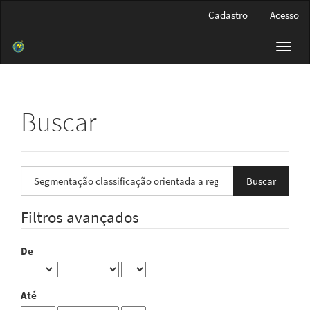
Navegação
Cadastro
Acesso
Principal
Conteúdo
Toggl
principal
navig
Barra
Lateral
Buscar
Pesquisar
termo
Filtros avançados
De
Até