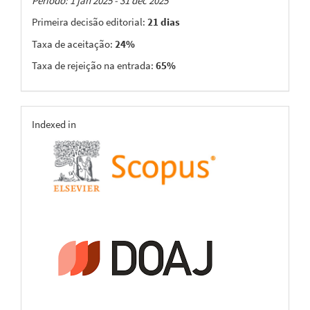
Taxas
Período: 1 jan 2025 - 31 dec 2025
Primeira decisão editorial:
21 dias
Taxa de aceitação:
24%
Taxa de rejeição na entrada:
65%
indexing
Indexed in