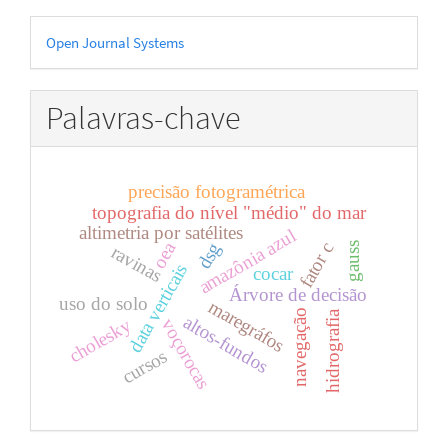
Desenvolvido
Open Journal Systems
por
Palavras-chave
precisão fotogramétrica
topografia do nível "médio" do mar
altimetria por satélites
amazônia azul
oea
dsg
fator c
gauss
ravinas
data verticais
cocar
Árvore de decisão
uso do solo
maregráfos
navegação
hidrografia
altos-fundos
cholesky
voçorocas
cursos