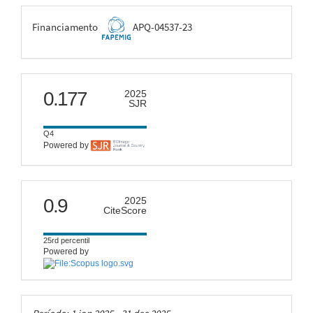
FAPEMIG
Financiamento
APQ-04537-23
scimago
0.177
2025
SJR
Q4
Powered by
citescore
0.9
2025
CiteScore
25rd percentil
Powered by