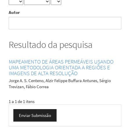
Autor
Resultado da pesquisa
MAPEAMENTO DE ÁREAS PERMEÁVEIS USANDO
UMA METODOLOGIA ORIENTADA A REGIÕES E
IMAGENS DE ALTA RESOLUÇÃO
Jorge A. S. Centeno, Alzir Felippe Buffara Antunes, Sérgio
Trevizan, Fábio Correa
1 a 1 de 1 itens
Enviar
Enviar Submissão
Submissão