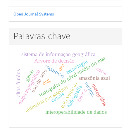
Desenvolvido
Open Journal Systems
por
Palavras-chave
sistema de informação geográfica
topografia do nível médio do mar
Árvore de decisão
tecnologia
oea
voçorocas
cocar
uso do solo
gauss
mapa topográfico
altos-fundos
amazônia azul
dsg
ravinas
data verticais
maregráfos
hidrografia
altimetria por satélites
fator c
cursos
interoperabilidade de dados