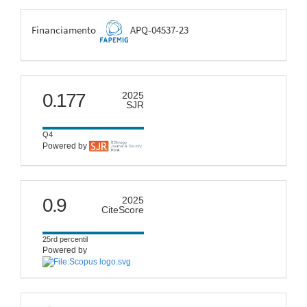
FAPEMIG
Financiamento
APQ-04537-23
scimago
0.177
2025
SJR
Q4
Powered by
citescore
0.9
2025
CiteScore
25rd percentil
Powered by