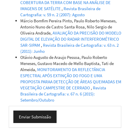
COBERTURA DA TERRA COM BASE NA ANÁLISE DE
IMAGENS DE SATÉLITE
,
Revista Brasileira de
Cartografia: v. 59 n. 2 (2007): Agosto
Márcio Bomfim Pereira Pinto, Paulo Roberto Meneses,
Antonio Nuno de Castro Santa Rosa, Nilo Sergio de
Oliveira Andrade,
AVALIAÇÃO DA PRECISÃO DO MODELO
DIGITAL DE ELEVAÇÃO DO RADAR INTERFEROMÉTRICO
SAR-SIPAM
,
Revista Brasileira de Cartografia: v. 63 n. 2
(2011): Junho
Otávio Augusto de Araujo Pessoa, Paulo Roberto
Meneses, Gustavo Macedo de Mello Baptista, Tati de
Almeida,
MONITORAMENTO DA REFLECTÂNCIA
ESPECTRAL APÓS EXTINÇÃO DO FOGO E UMA
PROPOSTA PARAA DETECÇÃO DE ÁREAS QUEIMADAS EM
VEGETAÇÃO CAMPESTRE DE CERRADO
,
Revista
Brasileira de Cartografia: v. 67 n. 6 (2015):
Setembro/Outubro
Enviar
Enviar Submissão
Submissão