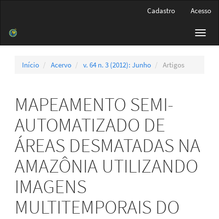
Navegação
Cadastro
Acesso
Principal
Conteúdo
Toggl
principal
navig
Barra
Lateral
Início
Acervo
v. 64 n. 3 (2012): Junho
Artigos
MAPEAMENTO SEMI-
AUTOMATIZADO DE
ÁREAS DESMATADAS NA
AMAZÔNIA UTILIZANDO
IMAGENS
MULTITEMPORAIS DO