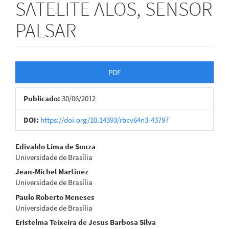
SATELITE ALOS, SENSOR
PALSAR
Barra
PDF
lateral
Publicado:
30/06/2012
de
artigos
DOI:
https://doi.org/10.14393/rbcv64n3-43797
Conteúdo
Edivaldo Lima de Souza
Universidade de Brasília
do
Jean-Michel Martinez
artigo
Universidade de Brasília
Paulo Roberto Meneses
principal
Universidade de Brasília
Eristelma Teixeira de Jesus Barbosa Silva