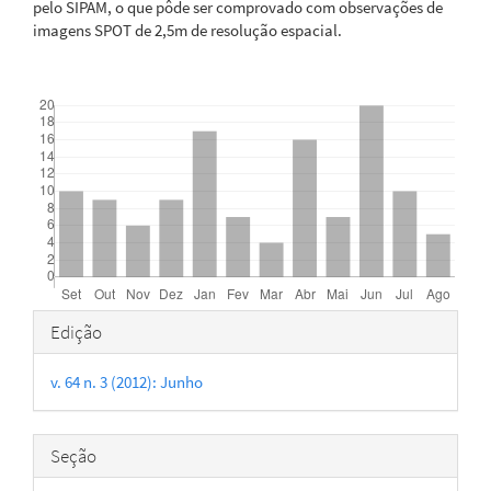
pelo SIPAM, o que pôde ser comprovado com observações de
imagens SPOT de 2,5m de resolução espacial.
Downloads
Detalhes
Edição
do
v. 64 n. 3 (2012): Junho
artigo
Seção