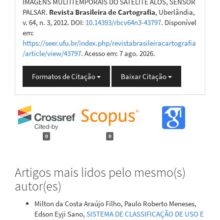
IMAGENS MULTITEMPORAIS DO SATELITE ALOS, SENSOR
PALSAR.
Revista Brasileira de Cartografia
, Uberlândia,
v. 64, n. 3, 2012. DOI:
10.14393/rbcv64n3-43797
. Disponível
em:
https://seer.ufu.br/index.php/revistabrasileiracartografia
/article/view/43797
. Acesso em: 7 ago. 2026.
Formatos de Citação
Baixar Citação
0
0
Artigos mais lidos pelo mesmo(s)
autor(es)
Milton da Costa Araújo Filho, Paulo Roberto Meneses,
Edson Eyji Sano,
SISTEMA DE CLASSIFICAÇÃO DE USO E