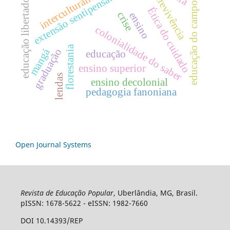
interculturalidade
escrevivência
extensão sentipensante
educação libertadora
educação do campo
Ética do cuidado
crise
ensino
colonialidade do saber
florestania
mangá
graduação
educação
ensino superior
lendas
ensino decolonial
pedagogia fanoniana
Open Journal Systems
Revista de Educação Popular
, Uberlândia, MG, Brasil.
pISSN: 1678-5622 - eISSN: 1982-7660
DOI 10.14393/REP