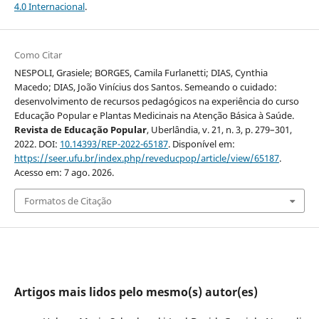
4.0 Internacional
.
Como Citar
NESPOLI, Grasiele; BORGES, Camila Furlanetti; DIAS, Cynthia
Macedo; DIAS, João Vinícius dos Santos. Semeando o cuidado:
desenvolvimento de recursos pedagógicos na experiência do curso
Educação Popular e Plantas Medicinais na Atenção Básica à Saúde.
Revista de Educação Popular
, Uberlândia, v. 21, n. 3, p. 279–301,
2022. DOI:
10.14393/REP-2022-65187
. Disponível em:
https://seer.ufu.br/index.php/reveducpop/article/view/65187
.
Acesso em: 7 ago. 2026.
Formatos de Citação
Artigos mais lidos pelo mesmo(s) autor(es)