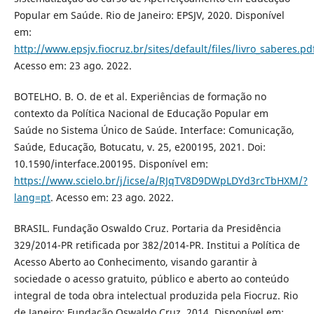
Popular em Saúde. Rio de Janeiro: EPSJV, 2020. Disponível
em:
http://www.epsjv.fiocruz.br/sites/default/files/livro_saberes.pd
Acesso em: 23 ago. 2022.
BOTELHO. B. O. de et al. Experiências de formação no
contexto da Política Nacional de Educação Popular em
Saúde no Sistema Único de Saúde. Interface: Comunicação,
Saúde, Educação, Botucatu, v. 25, e200195, 2021. Doi:
10.1590/interface.200195. Disponível em:
https://www.scielo.br/j/icse/a/RJqTV8D9DWpLDYd3rcTbHXM/?
lang=pt
. Acesso em: 23 ago. 2022.
BRASIL. Fundação Oswaldo Cruz. Portaria da Presidência
329/2014-PR retificada por 382/2014-PR. Institui a Política de
Acesso Aberto ao Conhecimento, visando garantir à
sociedade o acesso gratuito, público e aberto ao conteúdo
integral de toda obra intelectual produzida pela Fiocruz. Rio
de Janeiro: Fundação Oswaldo Cruz, 2014. Disponível em: