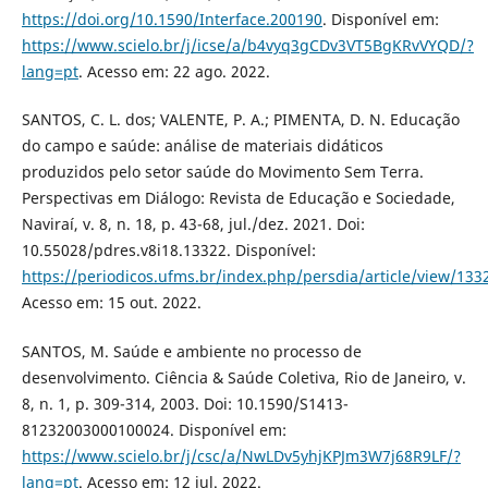
https://doi.org/10.1590/Interface.200190
. Disponível em:
https://www.scielo.br/j/icse/a/b4vyq3gCDv3VT5BgKRvVYQD/?
lang=pt
. Acesso em: 22 ago. 2022.
SANTOS, C. L. dos; VALENTE, P. A.; PIMENTA, D. N. Educação
do campo e saúde: análise de materiais didáticos
produzidos pelo setor saúde do Movimento Sem Terra.
Perspectivas em Diálogo: Revista de Educação e Sociedade,
Naviraí, v. 8, n. 18, p. 43-68, jul./dez. 2021. Doi:
10.55028/pdres.v8i18.13322. Disponível:
https://periodicos.ufms.br/index.php/persdia/article/view/133
Acesso em: 15 out. 2022.
SANTOS, M. Saúde e ambiente no processo de
desenvolvimento. Ciência & Saúde Coletiva, Rio de Janeiro, v.
8, n. 1, p. 309-314, 2003. Doi: 10.1590/S1413-
81232003000100024. Disponível em:
https://www.scielo.br/j/csc/a/NwLDv5yhjKPJm3W7j68R9LF/?
lang=pt
. Acesso em: 12 jul. 2022.