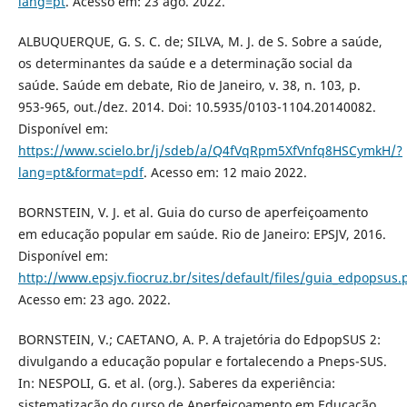
lang=pt
. Acesso em: 23 ago. 2022.
ALBUQUERQUE, G. S. C. de; SILVA, M. J. de S. Sobre a saúde,
os determinantes da saúde e a determinação social da
saúde. Saúde em debate, Rio de Janeiro, v. 38, n. 103, p.
953-965, out./dez. 2014. Doi: 10.5935/0103-1104.20140082.
Disponível em:
https://www.scielo.br/j/sdeb/a/Q4fVqRpm5XfVnfq8HSCymkH/?
lang=pt&format=pdf
. Acesso em: 12 maio 2022.
BORNSTEIN, V. J. et al. Guia do curso de aperfeiçoamento
em educação popular em saúde. Rio de Janeiro: EPSJV, 2016.
Disponível em:
http://www.epsjv.fiocruz.br/sites/default/files/guia_edpopsus.
Acesso em: 23 ago. 2022.
BORNSTEIN, V.; CAETANO, A. P. A trajetória do EdpopSUS 2:
divulgando a educação popular e fortalecendo a Pneps-SUS.
In: NESPOLI, G. et al. (org.). Saberes da experiência:
sistematização do curso de Aperfeiçoamento em Educação