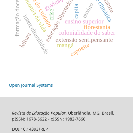
Ética do cuidado
crise climática
literatura
economia da vida
formação docente
graduação
educação libertadora
ensino
capital
crise
interculturalidade
ensino superior
florestania
colonialidade do saber
leitura
extensão sentipensante
capoeira
mangá
Open Journal Systems
Revista de Educação Popular
, Uberlândia, MG, Brasil.
pISSN: 1678-5622 - eISSN: 1982-7660
DOI 10.14393/REP