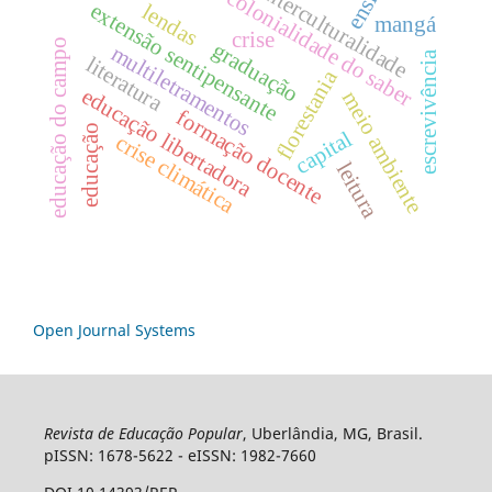
ensino
interculturalidade
colonialidade do saber
extensão sentipensante
lendas
mangá
crise
educação do campo
graduação
multiletramentos
escrevivência
literatura
florestania
educação libertadora
meio ambiente
formação docente
educação
capital
crise climática
leitura
Open Journal Systems
Revista de Educação Popular
, Uberlândia, MG, Brasil.
pISSN: 1678-5622 - eISSN: 1982-7660