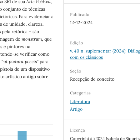
so 361 de sua
Arte Poética
,
 o conjunto de técnicas
Publicado
ictóricas. Para evidenciar a
12-12-2024
s de unidade, clareza,
pela retórica – são
a imagem do
monstrum
, que
Edição
s e pintores na
v. 40 n. suplementar (2024): Diálo
tende-se verificar como
com os clássicos
 “
ut pictura poesis
” para
pístola de um dispositivo
Seção
 artístico antigo sobre
Recepção de conceito
Categorias
Literatura
Artigo
Licença
Copyright (c) 2024 Isabela de Siqueir