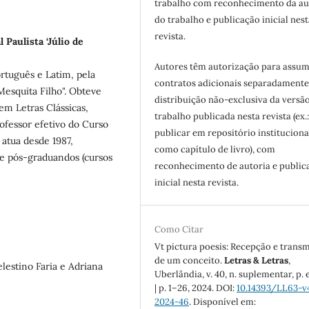
trabalho com reconhecimento da au
do trabalho e publicação inicial nest
revista.
 Paulista ‘Júlio de
Autores têm autorização para assum
rtuguês e Latim, pela
contratos adicionais separadamente
Mesquita Filho". Obteve
distribuição não-exclusiva da versã
em Letras Clássicas,
trabalho publicada nesta revista (ex.
ofessor efetivo do Curso
publicar em repositório instituciona
atua desde 1987,
como capítulo de livro), com
 e pós-graduandos (cursos
reconhecimento de autoria e public
inicial nesta revista.
Como Citar
Vt pictura poesis: Recepção e trans
de um conceito.
Letras & Letras
,
estino Faria e Adriana
Uberlândia, v. 40, n. suplementar, p.
| p. 1–26, 2024. DOI:
10.14393/LL63-v
2024-46
. Disponível em: