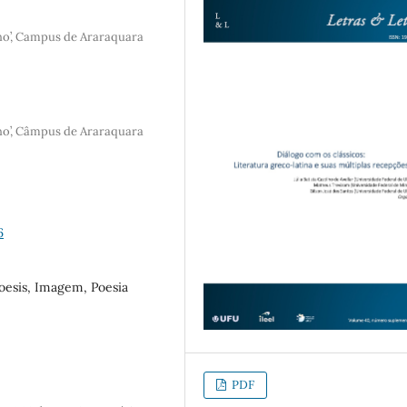
lho’, Campus de Araraquara
lho’, Câmpus de Araraquara
6
poesis, Imagem, Poesia
PDF