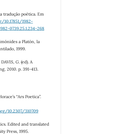
a tradução poética. Em
rg/10.17851/1982-
1982-0739.25.1.234-268
imónides a Platón, la
ntilado, 1999.
DAVIS, G. (ed). A
g, 2010. p. 391-413.
orace’s “Ars Poetica”.
.org/10.2307/310709
cs. Edited and translated
ty Press, 1995.