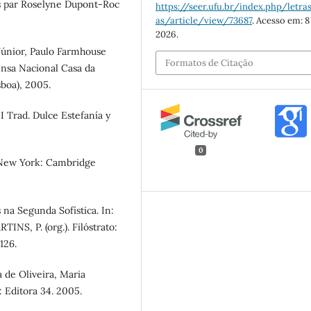
es par Roselyne Dupont-Roc
https://seer.ufu.br/index.php/letras
as/article/view/73687
. Acesso em: 8
2026.
Júnior, Paulo Farmhouse
Formatos de Citação
ensa Nacional Casa da
boa), 2005.
I Trad. Dulce Estefanía y
0
. New York: Cambridge
na Segunda Sofística. In:
NS, P. (org.). Filóstrato:
126.
a de Oliveira, Maria
: Editora 34. 2005.