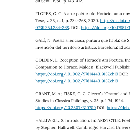
du Seuil, 1980. p. 143-412.
FLORES, G. G. A arte poética de Horácio: uma nov
Tese, v. 25, n. 1, p. 234-268, 2020.
http://dx.doi.o
0739.25.1.234-268
. DOI:
https://doi.org/10.17851/
GALÍ, N. Poesía silenciosa, pintura que habla: de S
invención del territorio artístico. Barcelona: El aca
GOLDEN, L. Reception of Horace’s Ars Poetica. In: 
Companion to Horace. Malden: Blackwell Publishin
https://doi.org/10.1002/9781444319187.ch19
DOI:
https://doi.org/10.1002/9781444319187.ch19
GRANT, M. A.; FISKE, G. C. Cicero’s “Orator” and H
Studies in Classica Philology, v. 35. p. 1-74, 1924.
https://doi.org/10.2307/310709
DOI:
https://doi
HALLIWELL, S. Introduction. In: ARISTOTLE. Poeti
by Stephen Halliwell. Cambridge: Harvard Universi