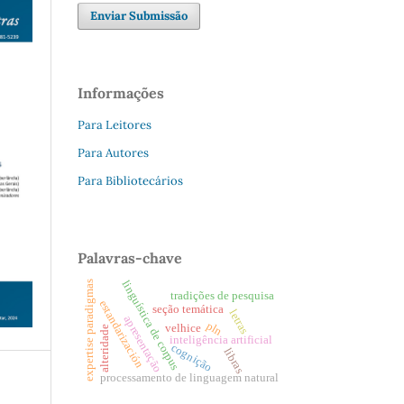
Enviar Submissão
Informações
Para Leitores
Para Autores
Para Bibliotecários
Palavras-chave
linguística de corpus
expertise paradigmas
tradições de pesquisa
estandarización
seção temática
letras
apresentação
pln
velhice
alteridade
inteligência artificial
cognição
libras
processamento de linguagem natural