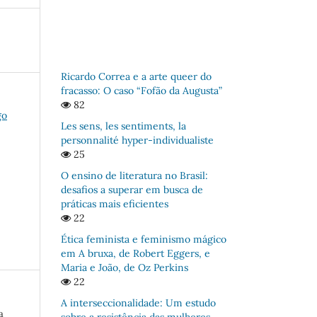
Ricardo Correa e a arte queer do
fracasso: O caso “Fofão da Augusta”
82
go
Les sens, les sentiments, la
personnalité hyper-individualiste
25
O ensino de literatura no Brasil:
desafios a superar em busca de
práticas mais eficientes
22
Ética feminista e feminismo mágico
em A bruxa, de Robert Eggers, e
Maria e João, de Oz Perkins
22
A interseccionalidade: Um estudo
a
sobre a resistência das mulheres