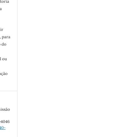
toria
a
ir
, para
o do
:
l ou
ação
missão
 e4046
40-