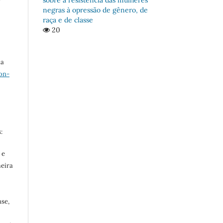
negras à opressão de gênero, de
raça e de classe
20
ma
on-
:
 e
meira
se,