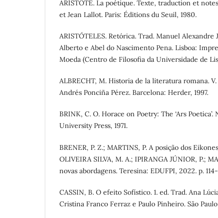
ARISTOTE. La poétique. Texte, traduction et not
et Jean Lallot. Paris: Éditions du Seuil, 1980.
ARISTÓTELES. Retórica. Trad. Manuel Alexandre 
Alberto e Abel do Nascimento Pena. Lisboa: Impr
Moeda (Centro de Filosofia da Universidade de Lis
ALBRECHT, M. Historia de la literatura romana. V. 
Andrés Ponciña Pérez. Barcelona: Herder, 1997.
BRINK, C. O. Horace on Poetry: The ‘Ars Poetica’
University Press, 1971.
BRENER, P. Z.; MARTINS, P. A posição dos Eikones 
OLIVEIRA SILVA, M. A.; IPIRANGA JÚNIOR, P.; MARTI
novas abordagens. Teresina: EDUFPI, 2022. p. 114-
CASSIN, B. O efeito Sofístico. 1. ed. Trad. Ana Lúci
Cristina Franco Ferraz e Paulo Pinheiro. São Paulo