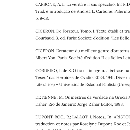
CARBONE, A. L. La verità e il suo specchio. In: 
Trad. e introdução de Andrea L. Carbone. Palermo
p. 9-18.
CICERON. De l’orateur. Tomo. I. Texte établi et t
Courbaud. 3. ed. Paris: Société d’edition “Les Belles
CICERON. L’orateur: du meilleur genre d’oraterus. 
Albert Yon. Paris: Société d’edition “Les Belles Lett
CORDEIRO, I. de S. O fio da imagem: a écfrase na 
Teseu" das Heroides de Ovídio. 2024. 194f. Disse
Literários) – Universidade Estadual Paulista (Unes
DETIENNE, M. Os mestres da Verdade na Grécia A
Daher. Rio de Janeiro: Jorge Zahar Editor, 1988.
DUPONT-ROC., R.; LALLOT, J. Notes., In: ARISTOT
traduction et notes par Roselyne Dupont-Roc et Jea