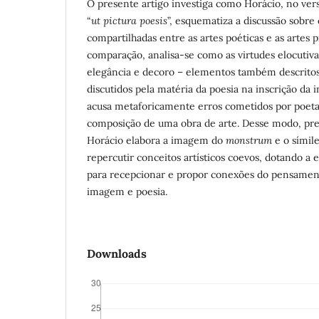
O presente artigo investiga como Horácio, no ver
“
ut pictura poesis
”, esquematiza a discussão sobre
compartilhadas entre as artes poéticas e as artes p
comparação, analisa-se como as virtudes elocutiva
elegância e decoro – elementos também descritos 
discutidos pela matéria da poesia na inscrição d
acusa metaforicamente erros cometidos por poeta
composição de uma obra de arte. Desse modo, pre
Horácio elabora a imagem do
monstrum
e o símile
repercutir conceitos artísticos coevos, dotando a e
para recepcionar e propor conexões do pensamento
imagem e poesia.
Downloads