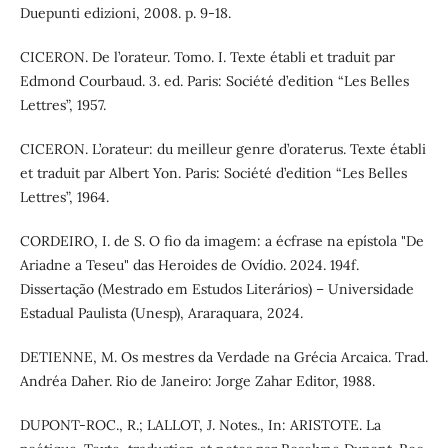
Duepunti edizioni, 2008. p. 9-18.
CICERON. De l’orateur. Tomo. I. Texte établi et traduit par
Edmond Courbaud. 3. ed. Paris: Société d’edition “Les Belles
Lettres”, 1957.
CICERON. L’orateur: du meilleur genre d’oraterus. Texte établi
et traduit par Albert Yon. Paris: Société d’edition “Les Belles
Lettres”, 1964.
CORDEIRO, I. de S. O fio da imagem: a écfrase na epístola "De
Ariadne a Teseu" das Heroides de Ovídio. 2024. 194f.
Dissertação (Mestrado em Estudos Literários) – Universidade
Estadual Paulista (Unesp), Araraquara, 2024.
DETIENNE, M. Os mestres da Verdade na Grécia Arcaica. Trad.
Andréa Daher. Rio de Janeiro: Jorge Zahar Editor, 1988.
DUPONT-ROC., R.; LALLOT, J. Notes., In: ARISTOTE. La