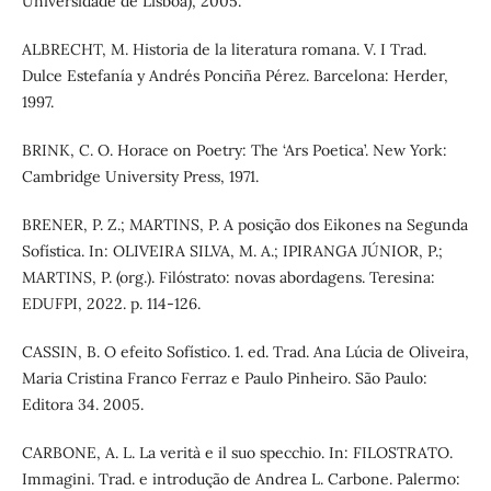
Universidade de Lisboa), 2005.
ALBRECHT, M. Historia de la literatura romana. V. I Trad.
Dulce Estefanía y Andrés Ponciña Pérez. Barcelona: Herder,
1997.
BRINK, C. O. Horace on Poetry: The ‘Ars Poetica’. New York:
Cambridge University Press, 1971.
BRENER, P. Z.; MARTINS, P. A posição dos Eikones na Segunda
Sofística. In: OLIVEIRA SILVA, M. A.; IPIRANGA JÚNIOR, P.;
MARTINS, P. (org.). Filóstrato: novas abordagens. Teresina:
EDUFPI, 2022. p. 114-126.
CASSIN, B. O efeito Sofístico. 1. ed. Trad. Ana Lúcia de Oliveira,
Maria Cristina Franco Ferraz e Paulo Pinheiro. São Paulo:
Editora 34. 2005.
CARBONE, A. L. La verità e il suo specchio. In: FILOSTRATO.
Immagini. Trad. e introdução de Andrea L. Carbone. Palermo: