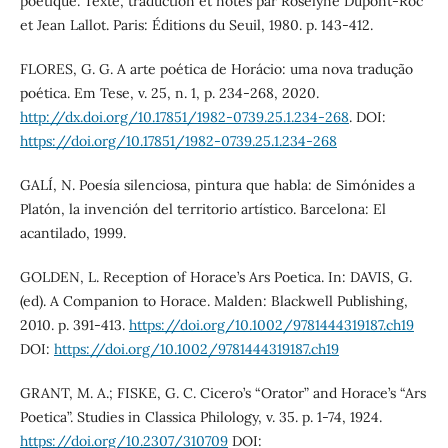
poétique. Texte, traduction et notes par Roselyne Dupont-Roc
et Jean Lallot. Paris: Éditions du Seuil, 1980. p. 143-412.
FLORES, G. G. A arte poética de Horácio: uma nova tradução
poética. Em Tese, v. 25, n. 1, p. 234-268, 2020.
http://dx.doi.org/10.17851/1982-0739.25.1.234-268
. DOI:
https://doi.org/10.17851/1982-0739.25.1.234-268
GALÍ, N. Poesía silenciosa, pintura que habla: de Simónides a
Platón, la invención del territorio artístico. Barcelona: El
acantilado, 1999.
GOLDEN, L. Reception of Horace’s Ars Poetica. In: DAVIS, G.
(ed). A Companion to Horace. Malden: Blackwell Publishing,
2010. p. 391-413.
https://doi.org/10.1002/9781444319187.ch19
DOI:
https://doi.org/10.1002/9781444319187.ch19
GRANT, M. A.; FISKE, G. C. Cicero’s “Orator” and Horace’s “Ars
Poetica”. Studies in Classica Philology, v. 35. p. 1-74, 1924.
https://doi.org/10.2307/310709
DOI: