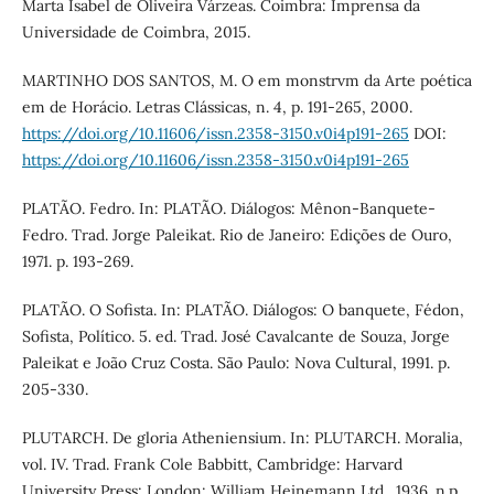
Marta Isabel de Oliveira Várzeas. Coimbra: Imprensa da
Universidade de Coimbra, 2015.
MARTINHO DOS SANTOS, M. O em monstrvm da Arte poética
em de Horácio. Letras Clássicas, n. 4, p. 191-265, 2000.
https://doi.org/10.11606/issn.2358-3150.v0i4p191-265
DOI:
https://doi.org/10.11606/issn.2358-3150.v0i4p191-265
PLATÃO. Fedro. In: PLATÃO. Diálogos: Mênon-Banquete-
Fedro. Trad. Jorge Paleikat. Rio de Janeiro: Edições de Ouro,
1971. p. 193-269.
PLATÃO. O Sofista. In: PLATÃO. Diálogos: O banquete, Fédon,
Sofista, Político. 5. ed. Trad. José Cavalcante de Souza, Jorge
Paleikat e João Cruz Costa. São Paulo: Nova Cultural, 1991. p.
205-330.
PLUTARCH. De gloria Atheniensium. In: PLUTARCH. Moralia,
vol. IV. Trad. Frank Cole Babbitt, Cambridge: Harvard
University Press; London: William Heinemann Ltd., 1936. n.p.