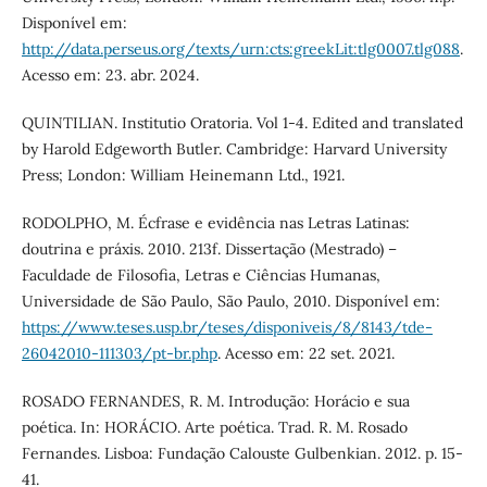
Disponível em:
http://data.perseus.org/texts/urn:cts:greekLit:tlg0007.tlg088
.
Acesso em: 23. abr. 2024.
QUINTILIAN. Institutio Oratoria. Vol 1-4. Edited and translated
by Harold Edgeworth Butler. Cambridge: Harvard University
Press; London: William Heinemann Ltd., 1921.
RODOLPHO, M. Écfrase e evidência nas Letras Latinas:
doutrina e práxis. 2010. 213f. Dissertação (Mestrado) –
Faculdade de Filosofia, Letras e Ciências Humanas,
Universidade de São Paulo, São Paulo, 2010. Disponível em:
https://www.teses.usp.br/teses/disponiveis/8/8143/tde-
26042010-111303/pt-br.php
. Acesso em: 22 set. 2021.
ROSADO FERNANDES, R. M. Introdução: Horácio e sua
poética. In: HORÁCIO. Arte poética. Trad. R. M. Rosado
Fernandes. Lisboa: Fundação Calouste Gulbenkian. 2012. p. 15-
41.