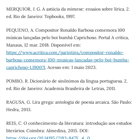
MERQUIOR, J. G. A astúcia da mimese: ensaios sobre lírica. 2.
ed. Rio de Janeiro: Topbooks, 1997.
PEQUENO, A. Compositor Ronaldo Barbosa comemora 100
músicas lançadas pelo boi bumbá Caprichoso. Portal A crítica,
Manaus, 12 mar. 2018. Disponível em:
https://www.acritica.com/parintins/compositor-ronaldo-
barbosa-comemora-100-musicas-lancadas-pelo-boi-bumba-
caprichoso-1.190071
. Acesso em: 1 maio 2023.
POMBO, R. Dicionário de sinônimos da língua portuguesa. 2.
ed. Rio de Janeiro: Academia Brasileira de Letras, 2011.
RAGUSA, G. Lira grega: antologia de poesia arcaica. São Paulo:
Hedra, 2013.
REIS, C. O conhecimento da literatura: introdução aos estudos
literários. Coimbra: Almedina, 2015. DOI:
https://doi.org/10.14195/2183-847X_4_0