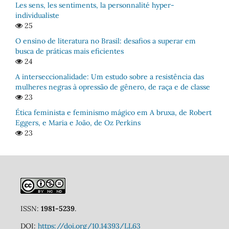
Les sens, les sentiments, la personnalité hyper-
individualiste
25
O ensino de literatura no Brasil: desafios a superar em
busca de práticas mais eficientes
24
A interseccionalidade: Um estudo sobre a resistência das
mulheres negras à opressão de gênero, de raça e de classe
23
Ética feminista e feminismo mágico em A bruxa, de Robert
Eggers, e Maria e João, de Oz Perkins
23
ISSN:
1981-5239
.
DOI:
https://doi.org/10.14393/LL63