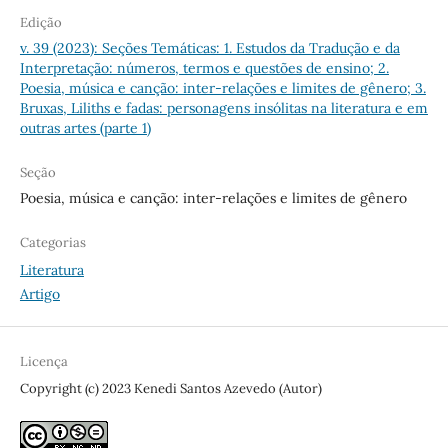
Edição
v. 39 (2023): Seções Temáticas: 1. Estudos da Tradução e da
Interpretação: números, termos e questões de ensino; 2.
Poesia, música e canção: inter-relações e limites de gênero; 3.
Bruxas, Liliths e fadas: personagens insólitas na literatura e em
outras artes (parte 1)
Seção
Poesia, música e canção: inter-relações e limites de gênero
Categorias
Literatura
Artigo
Licença
Copyright (c) 2023 Kenedi Santos Azevedo (Autor)