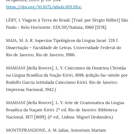
https://doi.org/10.1075/sihols.109.11fre
.
LÉRY, J. Viagem à Terra do Brasil. [Trad. por Sérgio Milliet] São
Paulo - Belo Horizonte: EDUSP/Itatiaia, 1980 [1578].
MAIA, M. A. R. Aspectos Tipológicos da Língua Javaé. 128 f.
Dissertação – Faculdade de Letras, Universidade Federal do
Rio de Janeiro, Rio de Janeiro, 1986.
MAMIANI [della Rovere], L. V. Catecismo da Doutrina Christãa
na Língua Brasílica da Nação Kiriri, 1698. (edição fac-símile por
Rodolfo Garcia intitulada Catecismo Kirirí. Rio de Janeiro:
Imprensa Nacional, 1942.)
MAMIANI [della Rovere], L. V. Arte de Grammatica da Lingua
Brasilica da Naçam Kiriri. 2ª ed. Rio de Janeiro: Biblioteca
Nacional, 1877 [1699]. (1ª ed., Lisboa: Miguel Deslandes.)
MONTEPRANDONE, A. M. (alias, Antonium Mariam