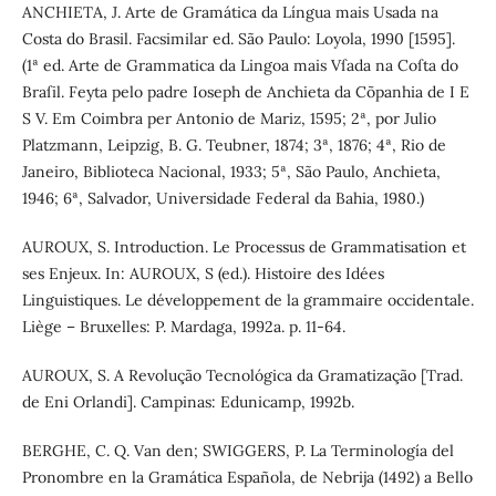
ANCHIETA, J. Arte de Gramática da Língua mais Usada na
Costa do Brasil. Facsimilar ed. São Paulo: Loyola, 1990 [1595].
(1ª ed. Arte de Grammatica da Lingoa mais Vſada na Coſta do
Braſil. Feyta pelo padre Ioseph de Anchieta da Cõpanhia de I E
S V. Em Coimbra per Antonio de Mariz, 1595; 2ª, por Julio
Platzmann, Leipzig, B. G. Teubner, 1874; 3ª, 1876; 4ª, Rio de
Janeiro, Biblioteca Nacional, 1933; 5ª, São Paulo, Anchieta,
1946; 6ª, Salvador, Universidade Federal da Bahia, 1980.)
AUROUX, S. Introduction. Le Processus de Grammatisation et
ses Enjeux. In: AUROUX, S (ed.). Histoire des Idées
Linguistiques. Le développement de la grammaire occidentale.
Liège – Bruxelles: P. Mardaga, 1992a. p. 11-64.
AUROUX, S. A Revolução Tecnológica da Gramatização [Trad.
de Eni Orlandi]. Campinas: Edunicamp, 1992b.
BERGHE, C. Q. Van den; SWIGGERS, P. La Terminología del
Pronombre en la Gramática Española, de Nebrija (1492) a Bello