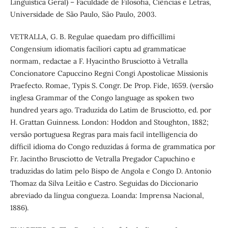
Linguística Geral) – Faculdade de Filosofia, Ciências e Letras,
Universidade de São Paulo, São Paulo, 2003.
VETRALLA, G. B. Regulae quaedam pro difficillimi
Congensium idiomatis faciliori captu ad grammaticae
normam, redactae a F. Hyacintho Brusciotto à Vetralla
Concionatore Capuccino Regni Congi Apostolicae Missionis
Praefecto. Romae, Typis S. Congr. De Prop. Fide, 1659. (versão
inglesa Grammar of the Congo language as spoken two
hundred years ago. Traduzida do Latim de Brusciotto, ed. por
H. Grattan Guinness. London: Hoddon and Stoughton, 1882;
versão portuguesa Regras para mais facil intelligencia do
difficil idioma do Congo reduzidas á forma de grammatica por
Fr. Jacintho Brusciotto de Vetralla Pregador Capuchino e
traduzidas do latim pelo Bispo de Angola e Congo D. Antonio
Thomaz da Silva Leitão e Castro. Seguidas do Diccionario
abreviado da língua congueza. Loanda: Imprensa Nacional,
1886).