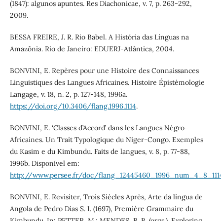
(1847): algunos apuntes. Res Diachonicae, v. 7, p. 263-292,
2009.
BESSA FREIRE, J. R. Rio Babel. A História das Línguas na
Amazônia. Rio de Janeiro: EDUERJ-Atlântica, 2004.
BONVINI, E. Repères pour une Histoire des Connaissances
Linguistiques des Langues Africaines. Histoire Épistémologie
Langage, v. 18, n. 2, p. 127-148, 1996a.
https://doi.org/10.3406/flang.1996.1114
.
BONVINI, E. ‘Classes d’Accord’ dans les Langues Négro-
Africaines. Un Trait Typologique du Niger-Congo. Exemples
du Kasim e du Kimbundu. Faits de langues, v. 8, p. 77-88,
1996b. Disponível em:
http://www.persee.fr/doc/flang_12445460_1996_num_4_8_111
BONVINI, E. Revisiter, Trois Siècles Après, Arte da língua de
Angola de Pedro Dias S. I. (1697), Première Grammaire du
Kimbundu. In: PETTER, M.; MENDES, R. B. (orgs.). Exploring