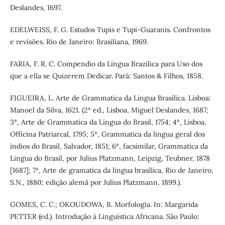
Deslandes, 1697.
EDELWEISS, F. G. Estudos Tupis e Tupi-Guaranis. Confrontos
e revisões. Rio de Janeiro: Brasiliana, 1969.
FARIA, F. R. C. Compendio da Lingua Brazilica para Uso dos
que a ella se Quizerem Dedicar. Pará: Santos & Filhos, 1858.
FIGUEIRA, L. Arte de Grammatica da Lingua Brasílica. Lisboa:
Manoel da Silva, 1621. (2ª ed., Lisboa, Miguel Deslandes, 1687;
3ª, Arte de Grammatica da Lingua do Brasil, 1754; 4ª, Lisboa,
Officina Patriarcal, 1795; 5ª, Grammatica da lingua geral dos
indios do Brasil, Salvador, 1851; 6ª, facsimilar, Grammatica da
Lingua do Brasil, por Julius Platzmann, Leipzig, Teubner, 1878
[1687]; 7ª, Arte de gramatica da lingua brasílica, Rio de Janeiro,
S.N., 1880; edição alemã por Julius Platzmann, 1899.).
GOMES, C. C.; OKOUDOWA, B. Morfologia. In: Margarida
PETTER (ed.). Introdução à Linguística Africana. São Paulo: