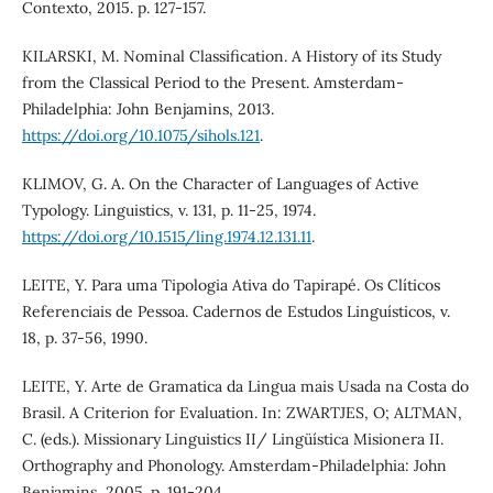
Contexto, 2015. p. 127-157.
KILARSKI, M. Nominal Classification. A History of its Study
from the Classical Period to the Present. Amsterdam-
Philadelphia: John Benjamins, 2013.
https://doi.org/10.1075/sihols.121
.
KLIMOV, G. A. On the Character of Languages of Active
Typology. Linguistics, v. 131, p. 11-25, 1974.
https://doi.org/10.1515/ling.1974.12.131.11
.
LEITE, Y. Para uma Tipologia Ativa do Tapirapé. Os Clíticos
Referenciais de Pessoa. Cadernos de Estudos Linguísticos, v.
18, p. 37-56, 1990.
LEITE, Y. Arte de Gramatica da Lingua mais Usada na Costa do
Brasil. A Criterion for Evaluation. In: ZWARTJES, O; ALTMAN,
C. (eds.). Missionary Linguistics II/ Lingüística Misionera II.
Orthography and Phonology. Amsterdam-Philadelphia: John
Benjamins, 2005. p. 191-204.