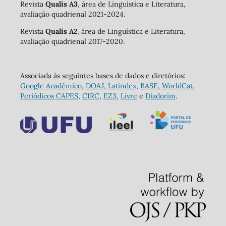
Revista
Qualis A3
, área de Linguística e Literatura,
avaliação quadrienal 2021-2024.
Revista
Qualis A2
, área de Linguística e Literatura,
avaliação quadrienal 2017-2020.
Associada às seguintes bases de dados e diretórios:
Google Acadêmico
,
DOAJ
,
Latindex
,
BASE
,
WorldCat
,
Periódicos CAPES
,
CIRC
,
EZ3
,
Livre
e
Diadorim
.