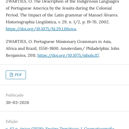
ZWARTJES, O. The Description of the Indigenous Languages
of Portuguese America by the Jesuits during the Colonial
Period. The Impact of the Latin grammar of Manuel Álvares.
Historiographia Lingüística, v. 29, n. 1/2, p. 19-70, 2002.
https://doi.org/10.1075/hl.29.1.06zwa
.
ZWARTJES, O. Portuguese Missionary Grammars in Asia,
Africa and Brazil, 1550-1800. Amsterdam/ Philadelphia: John
Benjamins, 2011.
https://doi.org/10.1075/sihols.117
.
PDF
Publicado
30-03-2026
Edição
v. 42 n. único (2026): Seções Temáticas: 1. Gramaticografia