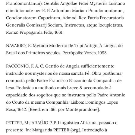
Prandomontanun). Gentilis Angollae Fidei Mysteriis Lusitano
olim idiomate per R. P. Antonium Mariam Prandomontanun,
Concionatorem Capucinum, Admod. Rev. Patris Procuratoris
Generalis Comissarij Socium, Instructus, atque locupletatus.
Roma: Propaganda Fide, 1661.
NAVARRO, E. Método Moderno de Tupi Antigo. A Língua do
Brasil dos Primeiros séculos. Petrópolis: Vozes, 1998.
PACCONIO, F. A. C. Gentio de Angola sufficientemente
instruido nos mysterios de nossa sancta Fé. Obra posthuma,
composta pello Padre Francisco Pacconio da Companhia de
Iesu. Redusida a methodo mais breve & accomodado á
capacidade dos sogeitos que se instruem pello Padre Antonio
do Couto da mesma Companhia. Lisboa: Domingos Lopes
Rosa, 1642. [Reed. em l66l por Monteprandone].
PETTER, M.; ARAÚJO P. P. Linguística Africana: passado e
presente. In: Margarida PETTER (org.). Introdução à