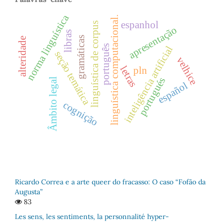
norma linguística
linguística computacional.
espanhol
linguística de corpus
apresentação
libras
gramáticas
alteridade
português
inteligência artificial
seção temática
velhice
letras
pln
portugués
Âmbito legal
español
cognição
Ricardo Correa e a arte queer do fracasso: O caso “Fofão da
Augusta”
83
Les sens, les sentiments, la personnalité hyper-