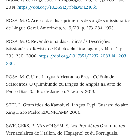
2014.
https://doi.org/10.26512/rbla.v6i1.21055
.
ROSA, M. C. Acerca das duas primeiras descrições missionárias
de Língua Geral. Ameríndia, v. 19/20, p. 273-284, 1995.
ROSA, M. C. Revendo uma das Críticas às Descrições
Missionárias. Revista de Estudos da Linguagem, v 14, n. 1, p.
203-230, 2006.
https://doi.org/10.17851/2237-2083.14.1.203-
230
.
ROSA, M. C. Uma Língua Africana no Brasil Colônia de
Seiscentos. O Quimbundo ou Língua de Angola na Arte de
Pedro Dias, S.J. Rio de Janeiro: 7 Letras, 2013.
SEKI, L. Gramática do Kamaiurá. Língua Tupi-Guarani do alto
Xingu. São Paulo: EDUNICAMP, 2000.
SWIGGERS, P.; VANVOLSEM, S. Les Premières Grammaires
Vernaculaires de l’Italien, de l’Espagnol et du Portuguais.