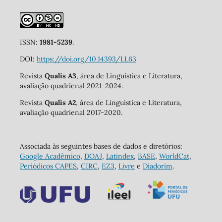
ISSN:
1981-5239
.
DOI:
https://doi.org/10.14393/LL63
Revista
Qualis A3
, área de Linguística e Literatura,
avaliação quadrienal 2021-2024.
Revista
Qualis A2
, área de Linguística e Literatura,
avaliação quadrienal 2017-2020.
Associada às seguintes bases de dados e diretórios:
Google Acadêmico
,
DOAJ
,
Latindex
,
BASE
,
WorldCat
,
Periódicos CAPES
,
CIRC
,
EZ3
,
Livre
e
Diadorim
.