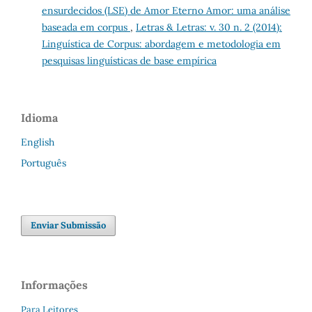
ensurdecidos (LSE) de Amor Eterno Amor: uma análise
baseada em corpus
,
Letras & Letras: v. 30 n. 2 (2014):
Linguística de Corpus: abordagem e metodologia em
pesquisas linguísticas de base empírica
Idioma
English
Português
Enviar Submissão
Informações
Para Leitores