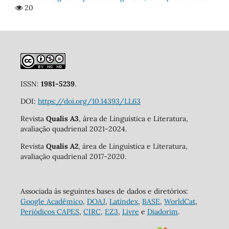
20
ISSN:
1981-5239
.
DOI:
https://doi.org/10.14393/LL63
Revista
Qualis A3
, área de Linguística e Literatura,
avaliação quadrienal 2021-2024.
Revista
Qualis A2
, área de Linguística e Literatura,
avaliação quadrienal 2017-2020.
Associada às seguintes bases de dados e diretórios:
Google Acadêmico
,
DOAJ
,
Latindex
,
BASE
,
WorldCat
,
Periódicos CAPES
,
CIRC
,
EZ3
,
Livre
e
Diadorim
.