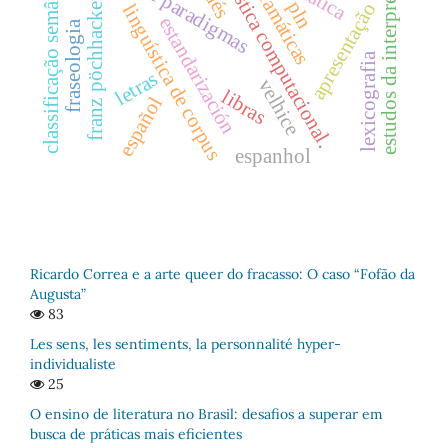
linguística computacional.
expertise paradigmas
estudos da interpretação
classificação semântica
gramáticas
franz pöchhacker
pln
apresentação
linguística de corpus
estandarización
fraseologia
lexicografia
letras
velhice
libras
español
espanhol
Ricardo Correa e a arte queer do fracasso: O caso “Fofão da
Augusta”
83
Les sens, les sentiments, la personnalité hyper-
individualiste
25
O ensino de literatura no Brasil: desafios a superar em
busca de práticas mais eficientes