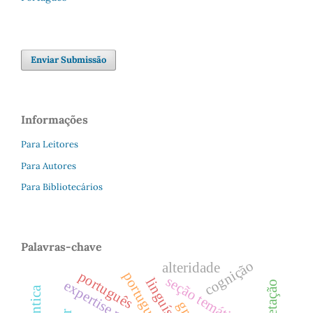
Enviar Submissão
Informações
Para Leitores
Para Autores
Para Bibliotecários
Palavras-chave
cognição
alteridade
português
portugués
seção temática