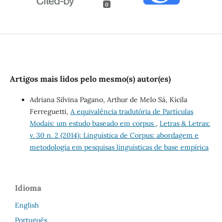
0
Artigos mais lidos pelo mesmo(s) autor(es)
Adriana Silvina Pagano, Arthur de Melo Sá, Kícila
Ferreguetti,
A equivalência tradutória de Partículas
Modais: um estudo baseado em corpus
,
Letras & Letras:
v. 30 n. 2 (2014): Linguística de Corpus: abordagem e
metodologia em pesquisas linguísticas de base empírica
Idioma
English
Português