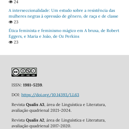
24
A interseccionalidade: Um estudo sobre a resistência das
mulheres negras à opressão de gênero, de raça e de classe
23
Ética feminista e feminismo mágico em A bruxa, de Robert
Eggers, e Maria e João, de Oz Perkins
23
ISSN:
1981-5239
.
DOI:
https://doi.org/10.14393/LL63
Revista
Qualis A3
, área de Linguística e Literatura,
avaliação quadrienal 2021-2024.
Revista
Qualis A2
, área de Linguística e Literatura,
avaliação quadrienal 2017-2020.