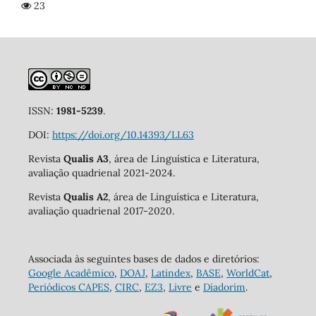
23
ISSN:
1981-5239
.
DOI:
https://doi.org/10.14393/LL63
Revista
Qualis A3
, área de Linguística e Literatura,
avaliação quadrienal 2021-2024.
Revista
Qualis A2
, área de Linguística e Literatura,
avaliação quadrienal 2017-2020.
Associada às seguintes bases de dados e diretórios:
Google Acadêmico
,
DOAJ
,
Latindex
,
BASE
,
WorldCat
,
Periódicos CAPES
,
CIRC
,
EZ3
,
Livre
e
Diadorim
.