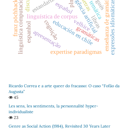
seção temática
inteligência artificial
discursos
estandarización
linguística computacional.
enseñanza de gramática
franz pöchhacker
letras
expressões idiomáticas
pln
español
linguística de corpus
libras
velhice
educación en chile
cognição
espanhol
gramáticas
apresentação
expertise paradigmas
Ricardo Correa e a arte queer do fracasso: O caso “Fofão da
Augusta”
45
Les sens, les sentiments, la personnalité hyper-
individualiste
23
Genre as Social Action (1984), Revisited 30 Years Later