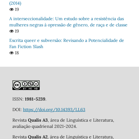
(2014)
19
A interseccionalidade: Um estudo sobre a resistência das
mulheres negras à opressão de gênero, de raça e de classe
19
Escrita queer e subversão: Revisando a Potencialidade de
Fan Fiction Slash
18
ISSN:
1981-5239
.
DOI:
https://doi.org/10.14393/LL63
Revista
Qualis A3
, área de Linguística e Literatura,
avaliação quadrienal 2021-2024.
Revista
Qualis A2
, área de Linguística e Literatura,