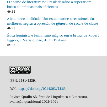
O ensino de literatura no Brasil: desafios a superar em
busca de práticas mais eficientes
24
A interseccionalidade: Um estudo sobre a resistência das
mulheres negras à opressão de gênero, de raça e de classe
23
Ética feminista e feminismo mágico em A bruxa, de Robert
Eggers, e Maria e João, de Oz Perkins
23
ISSN:
1981-5239
.
DOI:
https://doi.org/10.14393/LL63
Revista
Qualis A3
, área de Linguística e Literatura,
avaliação quadrienal 2021-2024.