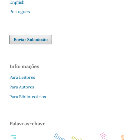
English
Português
Enviar Submissão
Informações
Para Leitores
Para Autores
Para Bibliotecários
Palavras-chave
libras