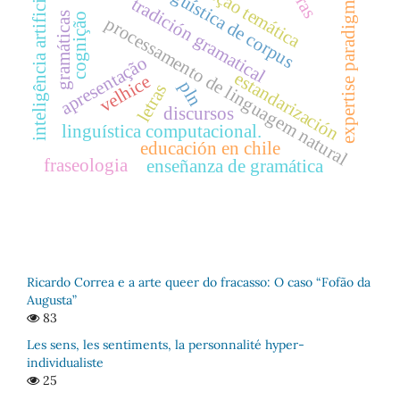
linguística de corpus
seção temática
expertise paradigmas
inteligência artificial
tradición gramatical
gramáticas
cognição
processamento de linguagem natural
apresentação
estandarización
velhice
pln
letras
discursos
linguística computacional.
educación en chile
fraseologia
enseñanza de gramática
Ricardo Correa e a arte queer do fracasso: O caso “Fofão da
Augusta”
83
Les sens, les sentiments, la personnalité hyper-
individualiste
25