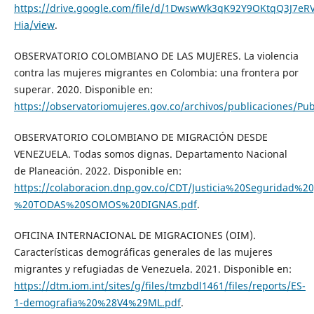
https://drive.google.com/file/d/1DwswWk3qK92Y9OKtqQ3J7eRV
Hia/view
.
OBSERVATORIO COLOMBIANO DE LAS MUJERES. La violencia
contra las mujeres migrantes en Colombia: una frontera por
superar. 2020. Disponible en:
https://observatoriomujeres.gov.co/archivos/publicaciones/Pub
OBSERVATORIO COLOMBIANO DE MIGRACIÓN DESDE
VENEZUELA. Todas somos dignas. Departamento Nacional
de Planeación. 2022. Disponible en:
https://colaboracion.dnp.gov.co/CDT/Justicia%20Segurid
%20TODAS%20SOMOS%20DIGNAS.pdf
.
OFICINA INTERNACIONAL DE MIGRACIONES (OIM).
Características demográficas generales de las mujeres
migrantes y refugiadas de Venezuela. 2021. Disponible en:
https://dtm.iom.int/sites/g/files/tmzbdl1461/files/reports/ES-
1-demografia%20%28V4%29ML.pdf
.