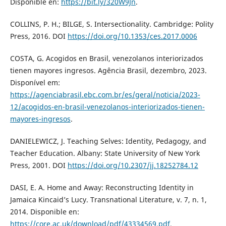
Disponible en:
https://bit.ly/320W9Jn
.
COLLINS, P. H.; BILGE, S. Intersectionality. Cambridge: Polity
Press, 2016. DOI
https://doi.org/10.1353/ces.2017.0006
COSTA, G. Acogidos en Brasil, venezolanos interiorizados
tienen mayores ingresos. Agência Brasil, dezembro, 2023.
Disponível em:
https://agenciabrasil.ebc.com.br/es/geral/noticia/2023-
12/acogidos-en-brasil-venezolanos-interiorizados-tienen-
mayores-ingresos
.
DANIELEWICZ, J. Teaching Selves: Identity, Pedagogy, and
Teacher Education. Albany: State University of New York
Press, 2001. DOI
https://doi.org/10.2307/jj.18252784.12
DASI, E. A. Home and Away: Reconstructing Identity in
Jamaica Kincaid’s Lucy. Transnational Literature, v. 7, n. 1,
2014. Disponible en:
https://core.ac.uk/download/pdf/43334569.pdf
.