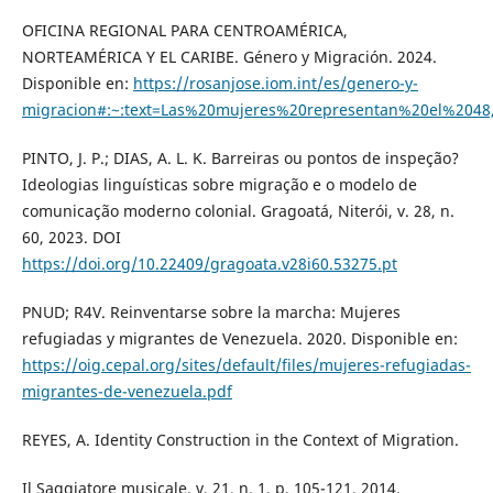
OFICINA REGIONAL PARA CENTROAMÉRICA,
NORTEAMÉRICA Y EL CARIBE. Género y Migración. 2024.
Disponible en:
https://rosanjose.iom.int/es/genero-y-
migracion#:~:text=Las%20mujeres%20representan%20el%204
PINTO, J. P.; DIAS, A. L. K. Barreiras ou pontos de inspeção?
Ideologias linguísticas sobre migração e o modelo de
comunicação moderno colonial. Gragoatá, Niterói, v. 28, n.
60, 2023. DOI
https://doi.org/10.22409/gragoata.v28i60.53275.pt
PNUD; R4V. Reinventarse sobre la marcha: Mujeres
refugiadas y migrantes de Venezuela. 2020. Disponible en:
https://oig.cepal.org/sites/default/files/mujeres-refugiadas-
migrantes-de-venezuela.pdf
REYES, A. Identity Construction in the Context of Migration.
Il Saggiatore musicale, v. 21, n. 1, p. 105-121, 2014.