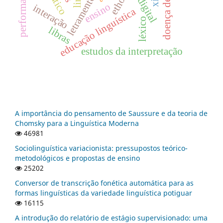
letramentos
ethos
ensino
interação
educação linguística
léxico
libras
estudos da interpretação
A importância do pensamento de Saussure e da teoria de
Chomsky para a Linguística Moderna
46981
Sociolinguística variacionista: pressupostos teórico-
metodológicos e propostas de ensino
25202
Conversor de transcrição fonética automática para as
formas linguísticas da variedade linguística potiguar
16115
A introdução do relatório de estágio supervisionado: uma