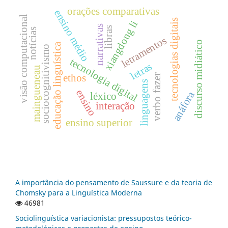
orações comparativas
ensino médio
visão computacional
tecnologias digitais
xiangdong li
narrativas
libras
notícias
letramentos
discurso midiático
educação linguística
sociocognitivismo
tecnologia digital
letras
maingueneau
ethos
verbo fazer
linguagens
ensino
anáfora
léxico
interação
ensino superior
A importância do pensamento de Saussure e da teoria de
Chomsky para a Linguística Moderna
46981
Sociolinguística variacionista: pressupostos teórico-