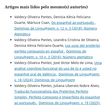
Artigos mais lidos pelo mesmo(s) autor(es)
Valdecy Oliveira Pontes, Denísia Kênia Feliciano
Duarte, Márluce Coan,
Do espanhol ao português
,
Domínios de Lingu@gem: v. 12 n. 3 (2018): Número
Atemático
Valdecy Oliveira Pontes, Leandra Cristina de Oliveira,
Denísia Kênia Feliciano Duarte,
Los usos del pretérito
perfeto compuesto en español
,
Domínios de
Lingu@gem: v. 10 n. 3 (2016): Número atemático
Valdecy Oliveira Pontes, José Victor Melo de Lima,
Uma
análise cognitivo-funcional do uso de tú e usted no
espanhol oral de Valência
,
Domínios de Lingu@gem:
v. 18 (2024): Domínios de Lingu@gem
Valdecy Oliveira Pontes, Juliana Liberato Nobre Alves,
Tradução Funcionalista dos Pretéritos Perfeito
Simples, Perfeito Composto e Imperfeito do espanhol
ao português
,
Domínios de Lingu@gem: v. 19 (2025):