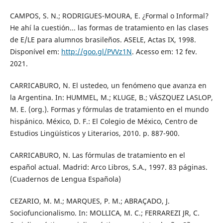
CAMPOS, S. N.; RODRIGUES-MOURA, E. ¿Formal o Informal?
He ahí la cuestión... las formas de tratamiento en las clases
de E/LE para alumnos brasileños. ASELE, Actas IX, 1998.
Disponível em:
http://goo.gl/PVVz1N
. Acesso em: 12 fev.
2021.
CARRICABURO, N. El ustedeo, un fenómeno que avanza en
la Argentina. In: HUMMEL, M.; KLUGE, B.; VÁSZQUEZ LASLOP,
M. E. (org.). Formas y fórmulas de tratamiento en el mundo
hispánico. México, D. F.: El Colegio de México, Centro de
Estudios Lingüísticos y Literarios, 2010. p. 887-900.
CARRICABURO, N. Las fórmulas de tratamiento en el
español actual. Madrid: Arco Libros, S.A., 1997. 83 páginas.
(Cuadernos de Lengua Española)
CEZARIO, M. M.; MARQUES, P. M.; ABRAÇADO, J.
Sociofuncionalismo. In: MOLLICA, M. C.; FERRAREZI JR, C.