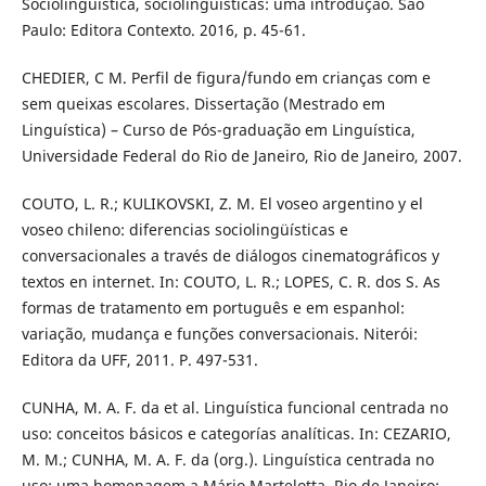
Sociolinguística, sociolinguísticas: uma introdução. São
Paulo: Editora Contexto. 2016, p. 45-61.
CHEDIER, C M. Perfil de figura/fundo em crianças com e
sem queixas escolares. Dissertação (Mestrado em
Linguística) – Curso de Pós-graduação em Linguística,
Universidade Federal do Rio de Janeiro, Rio de Janeiro, 2007.
COUTO, L. R.; KULIKOVSKI, Z. M. El voseo argentino y el
voseo chileno: diferencias sociolingüísticas e
conversacionales a través de diálogos cinematográficos y
textos en internet. In: COUTO, L. R.; LOPES, C. R. dos S. As
formas de tratamento em português e em espanhol:
variação, mudança e funções conversacionais. Niterói:
Editora da UFF, 2011. P. 497-531.
CUNHA, M. A. F. da et al. Linguística funcional centrada no
uso: conceitos básicos e categorías analíticas. In: CEZARIO,
M. M.; CUNHA, M. A. F. da (org.). Linguística centrada no
uso: uma homenagem a Mário Martelotta. Rio de Janeiro: