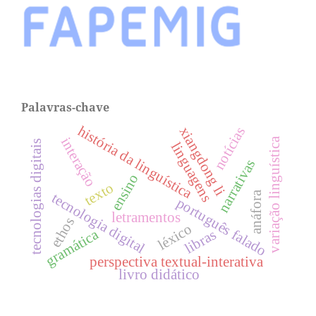
Palavras-chave
história da linguística
xiangdong li
notícias
interação
variação linguística
tecnologias digitais
linguagens
narrativas
ensino
texto
anáfora
tecnologia digital
português falado
letramentos
ethos
léxico
gramática
libras
perspectiva textual-interativa
livro didático