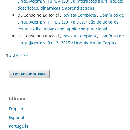
Lingu@gem: v. 10 n. 4 (2016): Interações plurilíngues:
descrições, dinâmicas e aprendizagens
DL Conselho Editorial ,
Revista Completa
,
Domínios de
Lingu@gem: v. 11 n. 2 (2017): Descrição de gêneros
textuais/discursivos com apoio computacional
DL Conselho Editorial ,
Revista Completa
,
Domínios de
Lingu@gem: v. 9 n. 2 (2015): Linguística de Corpus
1
2
3
4
>
>>
Enviar Submissão
Idioma
English
Español
Português