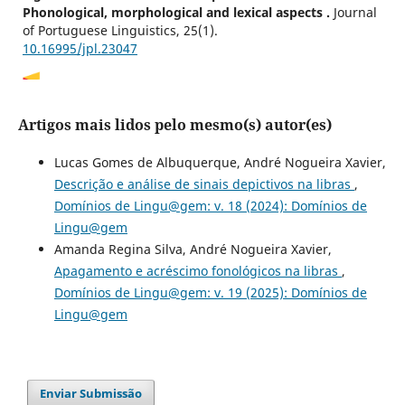
Phonological, morphological and lexical aspects .
Journal
of Portuguese Linguistics, 25(1).
10.16995/jpl.23047
Ronice Müller de Quadros, Jair Barbosa da Silva, Rodrigo
Artigos mais lidos pelo mesmo(s) autor(es)
Nogueira Machado
(2023)
Advances in Sign Language Corpus Linguistics.
Studies in
Lucas Gomes de Albuquerque, André Nogueira Xavier,
Corpus Linguistics, 108, 123.
Descrição e análise de sinais depictivos na libras
,
10.1075/scl.108.05qua
Domínios de Lingu@gem: v. 18 (2024): Domínios de
Lingu@gem
Amanda Regina Silva, André Nogueira Xavier,
Ronice Müller de Quadros, Christian Rathmann
(2026)
Apagamento e acréscimo fonológicos na libras
,
Variation and stability of lexical items in international
Domínios de Lingu@gem: v. 19 (2025): Domínios de
sign language.
The Linguistic Review, 43(1), 1.
10.1515/tlr-2025-0041
Lingu@gem
Enviar Submissão