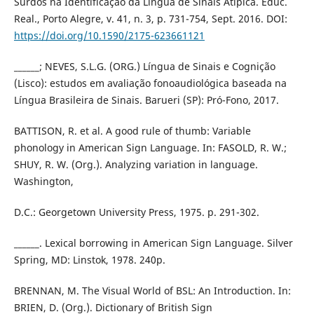
Surdos na Identificação da Língua de Sinais Atípica. Educ.
Real., Porto Alegre, v. 41, n. 3, p. 731-754, Sept. 2016. DOI:
https://doi.org/10.1590/2175-623661121
______; NEVES, S.L.G. (ORG.) Língua de Sinais e Cognição
(Lisco): estudos em avaliação fonoaudiológica baseada na
Língua Brasileira de Sinais. Barueri (SP): Pró-Fono, 2017.
BATTISON, R. et al. A good rule of thumb: Variable
phonology in American Sign Language. In: FASOLD, R. W.;
SHUY, R. W. (Org.). Analyzing variation in language.
Washington,
D.C.: Georgetown University Press, 1975. p. 291-302.
______. Lexical borrowing in American Sign Language. Silver
Spring, MD: Linstok, 1978. 240p.
BRENNAN, M. The Visual World of BSL: An Introduction. In:
BRIEN, D. (Org.). Dictionary of British Sign