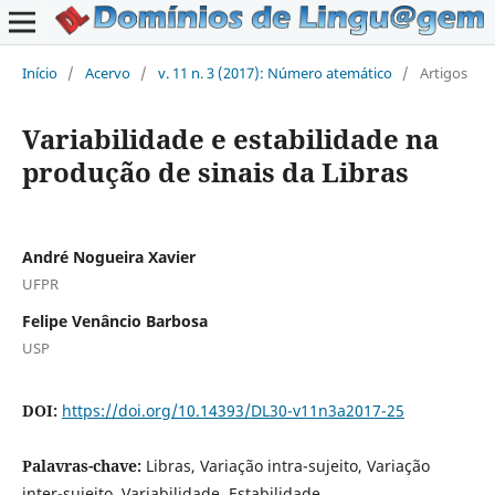
Início
/
Acervo
/
v. 11 n. 3 (2017): Número atemático
/
Artigos
Variabilidade e estabilidade na
produção de sinais da Libras
André Nogueira Xavier
UFPR
Felipe Venâncio Barbosa
USP
DOI:
https://doi.org/10.14393/DL30-v11n3a2017-25
Palavras-chave:
Libras, Variação intra-sujeito, Variação
inter-sujeito, Variabilidade, Estabilidade