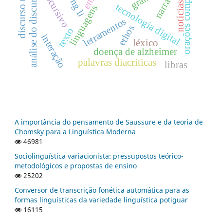
discurso midiático
orações comparativas
narrativas
análise do discurso
notícias
tecnologia digital
linguagens
letramentos
ethos
texto
interação
léxico
doença de alzheimer
palavras diacríticas
libras
A importância do pensamento de Saussure e da teoria de
Chomsky para a Linguística Moderna
46981
Sociolinguística variacionista: pressupostos teórico-
metodológicos e propostas de ensino
25202
Conversor de transcrição fonética automática para as
formas linguísticas da variedade linguística potiguar
16115