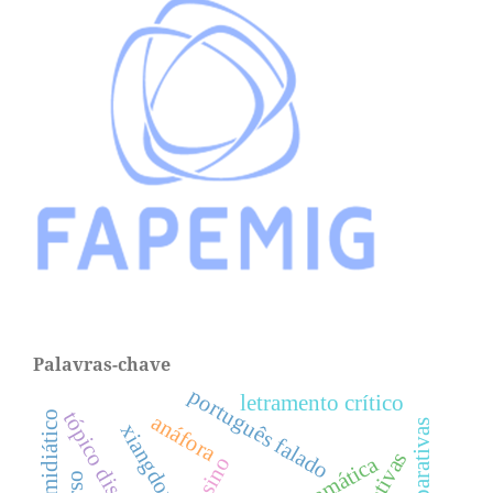
Palavras-chave
português falado
letramento crítico
tópico discursivo
anáfora
xiangdong li
gramática
ensino