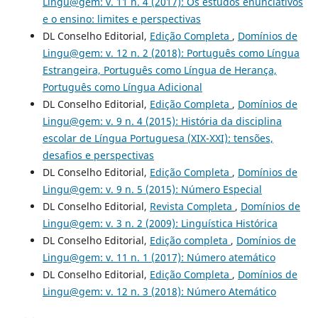
Lingu@gem: v. 11 n. 4 (2017): Os estudos enunciativos
e o ensino: limites e perspectivas
DL Conselho Editorial,
Edição Completa
,
Domínios de
Lingu@gem: v. 12 n. 2 (2018): Português como Língua
Estrangeira, Português como Língua de Herança,
Português como Língua Adicional
DL Conselho Editorial,
Edição Completa
,
Domínios de
Lingu@gem: v. 9 n. 4 (2015): História da disciplina
escolar de Língua Portuguesa (XIX-XXI): tensões,
desafios e perspectivas
DL Conselho Editorial,
Edição Completa
,
Domínios de
Lingu@gem: v. 9 n. 5 (2015): Número Especial
DL Conselho Editorial,
Revista Completa
,
Domínios de
Lingu@gem: v. 3 n. 2 (2009): Linguística Histórica
DL Conselho Editorial,
Edição completa
,
Domínios de
Lingu@gem: v. 11 n. 1 (2017): Número atemático
DL Conselho Editorial,
Edição Completa
,
Domínios de
Lingu@gem: v. 12 n. 3 (2018): Número Atemático