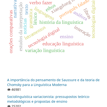
xiangdong li
português falado
narrativas
tecnologias digitais
verbo fazer
estudos da interpretação
ethos
texto
linguagens
libras
gramática
anáfora
orações comparativas
léxico
notícias
história da linguística
interação
letramentos
tecnologia digital
ensino
educação linguística
variação linguística
A importância do pensamento de Saussure e da teoria de
Chomsky para a Linguística Moderna
46981
Sociolinguística variacionista: pressupostos teórico-
metodológicos e propostas de ensino
25202