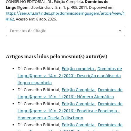
CONSELHO EDITORIAL, DL. Edição Completa.
Domínios de
Lingu@gem
, Uberlândia, v. 5, n. 1, p. 405, 2011. Disponível em:
https://seer.ufu.br/index.php/dominiosdelinguagem/article/view/1
4162
. Acesso em: 8 ago. 2026.
Formatos de Citação
Artigos mais lidos pelo mesmo(s) autor(es)
DL Conselho Editorial,
Edição completa
,
Domínios de
Lingu@gem: v. 14 n. 2 (2020): Descrição e análise da
língua espanhola
DL Conselho Editorial,
Edição Completa
,
Domínios de
Lingu@gem: v. 10 n. 1 (2016): Número Atemático
DL Conselho Editorial,
Edição Completa
,
Domínios de
Lingu@gem: v. 10 n. 2 (2016): Fonética e Fonologia -
Homenagem a Gisela Collischonn
DL Conselho Editorial,
Edição Completa
,
Domínios de