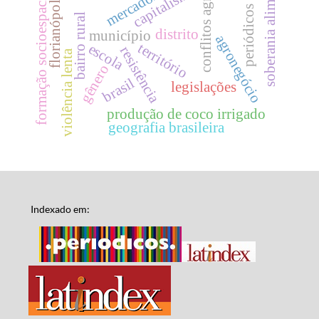
conflitos agrários
soberania alimentar
capitalismo
formação socioespacial
florianópolis
periódicos
bairro rural
distrito
município
agronegócio
território
escola
resistência
violência lenta
gênero
brasil
legislações
produção de coco irrigado
geografia brasileira
Indexado em: