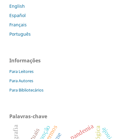
English
Español
Français
Português
Informações
Para Leitores
Para Autores
Para Bibliotecários
Palavras-chave
pandemia
canção
ajoujo