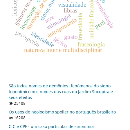
formação de termos
lexicografia
unidade fraseológica
gêneros textuais
sinais-nome
terminologia
visualidade
locuciones
libras
etimologia
fraseologia
acre
antroponímia
perú
percepción
identidade
gusto
léxico
fraseología
natureza inter e multidisciplinar
São todos nomes de demônios! fenômenos do signo
toponímico nos nomes das ruas do Jardim Sucupira e
seus efeitos
25408
Os usos do neologismo spoiler no português brasileiro
16208
CIC e CPF - um caso particular de sinonímia