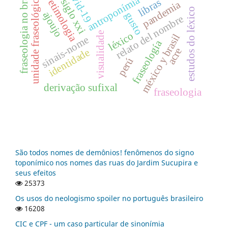
covid-19
fraseologia no brasil
antroponímia
unidade fraseológica
libras
siglo xxi
etimologia
pandemia
estudos do léxico
ajoujo
gusto
relato del nombre
léxico
visualidade
méxico y brasil
sinais-nome
fraseología
acre
identidade
perú
derivação sufixal
fraseologia
São todos nomes de demônios! fenômenos do signo
toponímico nos nomes das ruas do Jardim Sucupira e
seus efeitos
25373
Os usos do neologismo spoiler no português brasileiro
16208
CIC e CPF - um caso particular de sinonímia