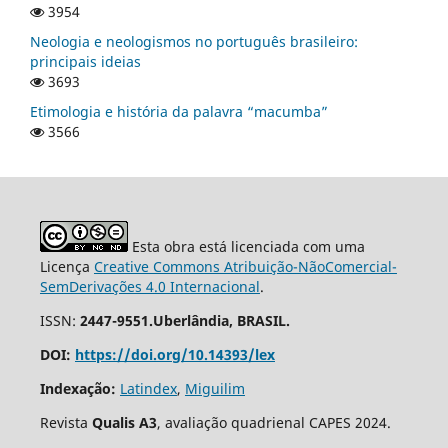
3954
Neologia e neologismos no português brasileiro:
principais ideias
3693
Etimologia e história da palavra “macumba”
3566
Esta obra está licenciada com uma
Licença
Creative Commons Atribuição-NãoComercial-
SemDerivações 4.0 Internacional
.
ISSN:
2447-9551.Uberlândia, BRASIL.
DOI:
https://doi.org/10.14393/lex
Indexação:
Latindex
,
Miguilim
Revista
Qualis A3
, avaliação quadrienal CAPES 2024.