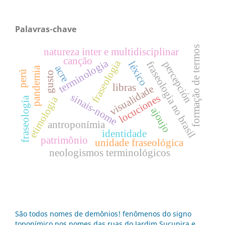
Palavras-chave
formação de termos
natureza inter e multidisciplinar
canção
terminologia
fraseologia
percepción
fraseologia no brasil
léxico
acre
pandemia
perú
gusto
libras
visualidade
sinais-nome
locuciones
etimologia
fraseología
ajoujo
antroponímia
identidade
patrimônio
unidade fraseológica
neologismos terminológicos
São todos nomes de demônios! fenômenos do signo
toponímico nos nomes das ruas do Jardim Sucupira e