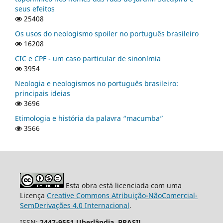
seus efeitos
25408
Os usos do neologismo spoiler no português brasileiro
16208
CIC e CPF - um caso particular de sinonímia
3954
Neologia e neologismos no português brasileiro:
principais ideias
3696
Etimologia e história da palavra “macumba”
3566
Esta obra está licenciada com uma
Licença
Creative Commons Atribuição-NãoComercial-
SemDerivações 4.0 Internacional
.
ISSN:
2447-9551.Uberlândia, BRASIL.