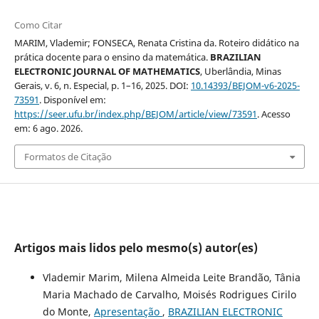
Como Citar
MARIM, Vlademir; FONSECA, Renata Cristina da. Roteiro didático na
prática docente para o ensino da matemática.
BRAZILIAN
ELECTRONIC JOURNAL OF MATHEMATICS
, Uberlândia, Minas
Gerais, v. 6, n. Especial, p. 1–16, 2025. DOI:
10.14393/BEJOM-v6-2025-
73591
. Disponível em:
https://seer.ufu.br/index.php/BEJOM/article/view/73591
. Acesso
em: 6 ago. 2026.
Formatos de Citação
Artigos mais lidos pelo mesmo(s) autor(es)
Vlademir Marim, Milena Almeida Leite Brandão, Tânia
Maria Machado de Carvalho, Moisés Rodrigues Cirilo
do Monte,
Apresentação
,
BRAZILIAN ELECTRONIC