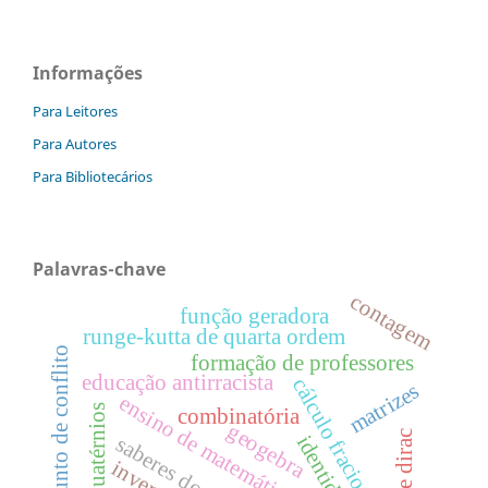
Informações
Para Leitores
Para Autores
Para Bibliotecários
Palavras-chave
contagem
função geradora
runge-kutta de quarta ordem
conjunto de conflito
formação de professores
educação antirracista
cálculo fracionário
matrizes
ensino de matemática
quatérnios
combinatória
geogebra
identidade
saberes docentes
inversão