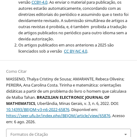
versão
CCBY-4.0
. Ao enviar o material para publicação, os
autores estarão automaticamente, concordando com as
diretrizes editoriais do periódico e assumindo que o texto foi
devidamente revisado. A submissão simultânea de artigos a
outras revistas é proibida, e, é também proibida a tradução
de artigos publicados no periódico para outro idioma sem a
devida autorização.
Os artigos publicados em anos anteriores a 2025 são
licenciados sob a versão
CC BY-NC 4.0
.
Como Citar
MASSENO, Thalya Cristiny de Sousa; AMARANTE, Rebeca Oliveira;
PEREIRA, Ana Carolina Costa. Tirinha e matemática: orientações
didáticas a partir de um problema do livro o homem que calculava
de Malba Tahan.
BRAZILIAN ELECTRONIC JOURNAL OF
MATHEMATICS
, Uberlândia, Minas Gerais, v. 3, n. 6, 2022. DOI:
10.14393/BEJOM-v3-n6-2022-65876
. Disponível em:
https://seer.ufu.br/index.php/BEJOM/article/view/65876
. Acesso
em: 6 ago. 2026.
Formatos de Citação