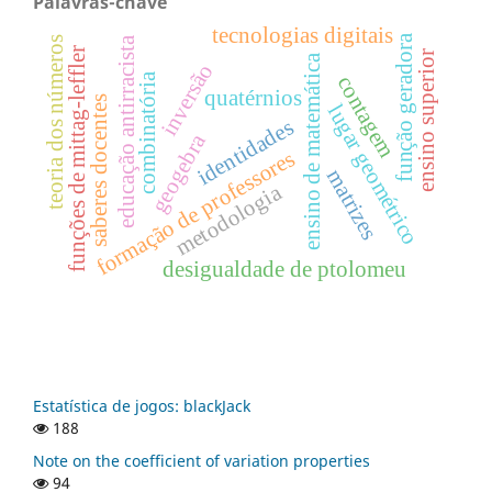
Palavras-chave
tecnologias digitais
função geradora
teoria dos números
educação antirracista
funções de mittag-leffler
ensino superior
ensino de matemática
inversão
combinatória
contagem
quatérnios
saberes docentes
lugar geométrico
identidades
geogebra
formação de professores
matrizes
metodologia
desigualdade de ptolomeu
Estatística de jogos: blackJack
188
Note on the coefficient of variation properties
94