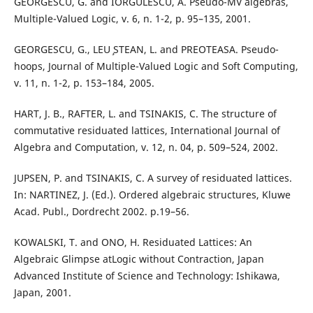
GEORGESCU, G. and IORGULESCU, A. Pseudo-MV algebras,
Multiple-Valued Logic, v. 6, n. 1-2, p. 95–135, 2001.
GEORGESCU, G., LEU ̧STEAN, L. and PREOTEASA. Pseudo-
hoops, Journal of Multiple-Valued Logic and Soft Computing,
v. 11, n. 1-2, p. 153–184, 2005.
HART, J. B., RAFTER, L. and TSINAKIS, C. The structure of
commutative residuated lattices, International Journal of
Algebra and Computation, v. 12, n. 04, p. 509–524, 2002.
JUPSEN, P. and TSINAKIS, C. A survey of residuated lattices.
In: NARTINEZ, J. (Ed.). Ordered algebraic structures, Kluwe
Acad. Publ., Dordrecht 2002. p.19–56.
KOWALSKI, T. and ONO, H. Residuated Lattices: An
Algebraic Glimpse atLogic without Contraction, Japan
Advanced Institute of Science and Technology: Ishikawa,
Japan, 2001.