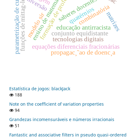
formação de professores
funções de mittag-leffler
parametrização de curvas
ensino de matemática
saberes docentes
inversão
combinatória
quatérnios
matrizes
modelo sir
educação antirracista
conjunto equidistante
tecnologias digitais
equações diferenciais fracionárias
propagac¸˜ao de doenc¸a
Estatística de jogos: blackJack
188
Note on the coefficient of variation properties
94
Grandezas incomensuráveis e números irracionais
51
Fantastic and associative filters in pseudo quasi-ordered