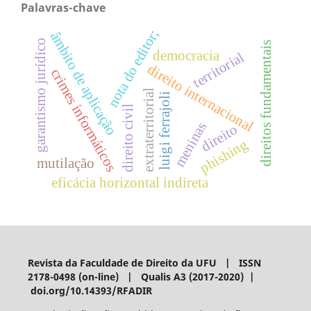
Palavras-chave
nota do editor;
âmbito de aplicação
garantismo jurídico
direitos fundamentais
democracia
territorial
direito internacional
crimes informáticos
extraterritorial
luigi ferrajoli
direito civil
meninas
direito
phishing
mutilação
eficácia horizontal indireta
Revista da Faculdade de Direito da UFU | ISSN
2178-0498 (on-line) | Qualis A3 (2017-2020) |
doi.org/10.14393/RFADIR