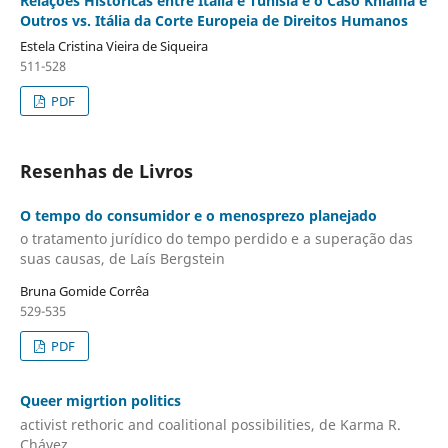
Relações Históricas entre Itália e Tunísia e o Caso Khlaifia e
Outros vs. Itália da Corte Europeia de Direitos Humanos
Estela Cristina Vieira de Siqueira
511-528
PDF
Resenhas de Livros
O tempo do consumidor e o menosprezo planejado
o tratamento jurídico do tempo perdido e a superação das
suas causas, de Laís Bergstein
Bruna Gomide Corrêa
529-535
PDF
Queer migrtion politics
activist rethoric and coalitional possibilities, de Karma R.
Chávez