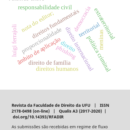
responsabilidade civil
democracia
extraterritorial
direitos fundamentais
nota do editor;
territorial
luigi ferrajoli
direito internacional
proporcionalidade
meninas
política criminal
âmbito de aplicação
direito
phishing
direito de família
direitos humanos
Revista da Faculdade de Direito da UFU | ISSN
2178-0498 (on-line) | Qualis A3 (2017-2020) |
doi.org/10.14393/RFADIR
As submissões são recebidas em regime de fluxo