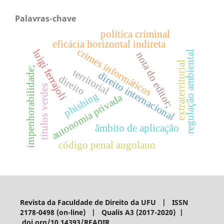
Palavras-chave
política criminal
eficácia horizontal indireta
crimes informáticos
luigi ferrajoli
regulação ambiental
nota do editor;
extraterritorial
impenhorabilidade;
territorial
direito internacional
direito
títulos verdes
phishing
autonomia privada
âmbito de aplicação
código penal angolano
Revista da Faculdade de Direito da UFU | ISSN
2178-0498 (on-line) | Qualis A3 (2017-2020) |
doi.org/10.14393/RFADIR