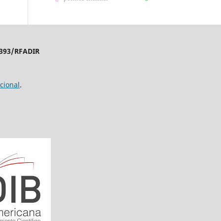
4393/RFADIR
cional
.