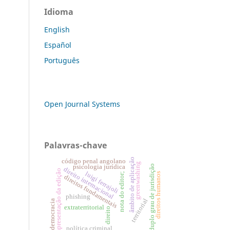
Idioma
English
Español
Português
Open Journal Systems
Palavras-chave
âmbito de aplicação
código penal angolano
greenwashing
duplo grau de jurisdição
psicologia jurídica
direito internacional
apresentação da edição
luigi ferrajoli
nota do editor;
direitos humanos
direitos fundamentais
phishing
territorial
democracia
extraterritorial
direito
política criminal