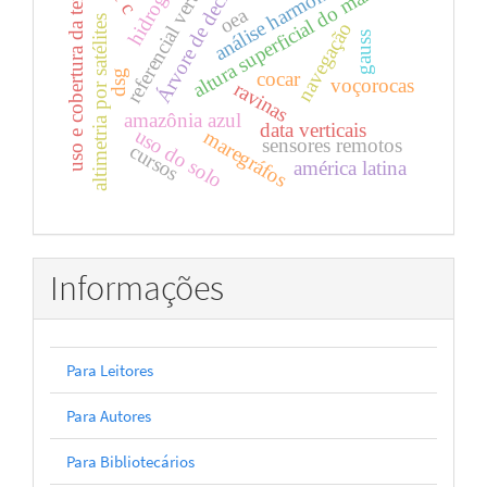
hidrografia
referencial vertical
Árvore de decisão
análise harmônica
uso e cobertura da terra
altura superficial do mar
oea
altimetria por satélites
navegação
gauss
dsg
cocar
voçorocas
ravinas
amazônia azul
data verticais
uso do solo
maregráfos
sensores remotos
cursos
américa latina
Informações
Para Leitores
Para Autores
Para Bibliotecários