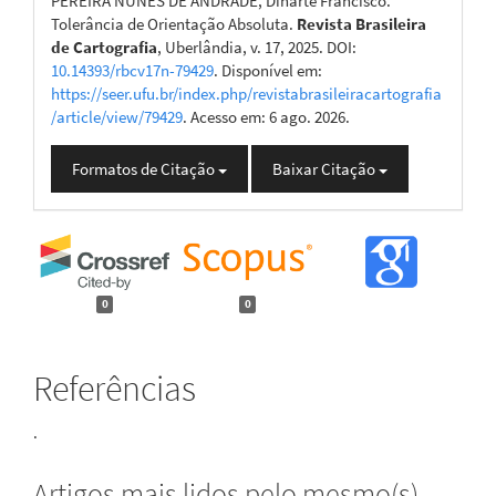
PEREIRA NUNES DE ANDRADE, Dinarte Francisco.
Tolerância de Orientação Absoluta.
Revista Brasileira
de Cartografia
, Uberlândia, v. 17, 2025. DOI:
10.14393/rbcv17n-79429
. Disponível em:
https://seer.ufu.br/index.php/revistabrasileiracartografia
/article/view/79429
. Acesso em: 6 ago. 2026.
Formatos de Citação
Baixar Citação
0
0
Referências
.
Artigos mais lidos pelo mesmo(s)