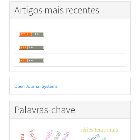
Artigos mais recentes
Desenvolvido
Open Journal Systems
por
Palavras-chave
séries temporais
fator c