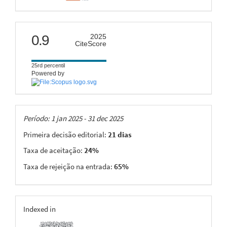
citescore
0.9
2025
CiteScore
25rd percentil
Powered by
Taxas
Período: 1 jan 2025 - 31 dec 2025
Primeira decisão editorial:
21 dias
Taxa de aceitação:
24%
Taxa de rejeição na entrada:
65%
indexing
Indexed in