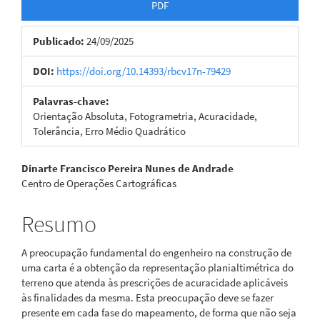
PDF
Publicado:
24/09/2025
DOI:
https://doi.org/10.14393/rbcv17n-79429
Palavras-chave:
Orientação Absoluta, Fotogrametria, Acuracidade,
Tolerância, Erro Médio Quadrático
Conteúdo
Dinarte Francisco Pereira Nunes de Andrade
Centro de Operações Cartográficas
do
artigo
Resumo
principal
A preocupação fundamental do engenheiro na construção de
uma carta é a obtenção da representação planialtimétrica do
terreno que atenda às prescrições de acuracidade aplicáveis
às finalidades da mesma. Esta preocupação deve se fazer
presente em cada fase do mapeamento, de forma que não seja