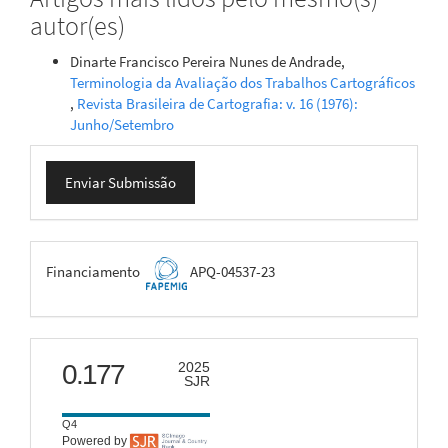
autor(es)
Dinarte Francisco Pereira Nunes de Andrade,
Terminologia da Avaliação dos Trabalhos Cartográficos
,
Revista Brasileira de Cartografia: v. 16 (1976):
Junho/Setembro
Enviar
Enviar Submissão
Submissão
FAPEMIG
Financiamento
APQ-04537-23
scimago
0.177
2025
SJR
Q4
Powered by