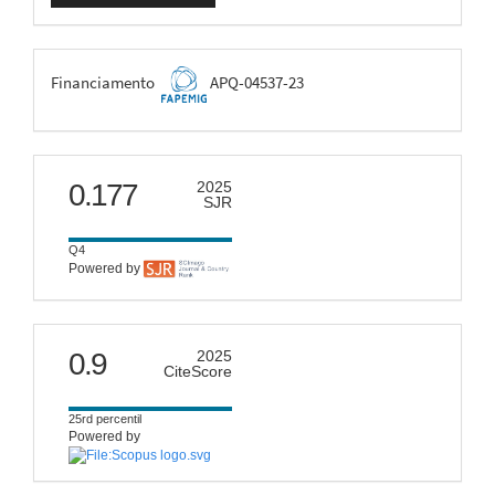
FAPEMIG
Financiamento
APQ-04537-23
scimago
0.177
2025
SJR
Q4
Powered by
citescore
0.9
2025
CiteScore
25rd percentil
Powered by