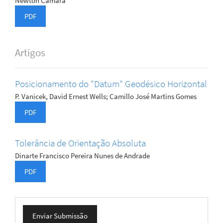
Newton Câmara
PDF
Artigos
Posicionamento do "Datum" Geodésico Horizontal
P. Vanicek, David Ernest Wells; Camillo José Martins Gomes
PDF
Tolerância de Orientação Absoluta
Dinarte Francisco Pereira Nunes de Andrade
PDF
Enviar
Enviar Submissão
Submissão