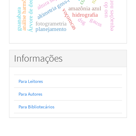
análise harmônica
equações normais
Árvore de decisão
uso do solo
altimetria gnss-r
amazônia azul
guanabara
voçorocas
hidrografia
gauss
dsg
fotogrametria
planejamento
Informações
Para Leitores
Para Autores
Para Bibliotecários