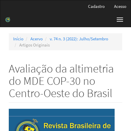
Navegação
Cadastro
Acesso
Principal
Conteúdo
Toggl
principal
navig
Barra
Lateral
Início
Acervo
v. 74 n. 3 (2022): Julho/Setembro
Artigos Originais
Avaliação da altimetria
do MDE COP-30 no
Centro-Oeste do Brasil
Barra
lateral