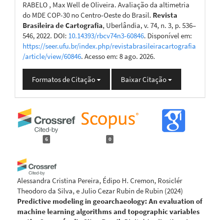
RABELO , Max Well de Oliveira. Avaliação da altimetria
do MDE COP-30 no Centro-Oeste do Brasil.
Revista
Brasileira de Cartografia
, Uberlândia, v. 74, n. 3, p. 536–
546, 2022. DOI:
10.14393/rbcv74n3-60846
. Disponível em:
https://seer.ufu.br/index.php/revistabrasileiracartografia
/article/view/60846
. Acesso em: 8 ago. 2026.
Formatos de Citação
Baixar Citação
6
0
Alessandra Cristina Pereira, Édipo H. Cremon, Rosiclér
Theodoro da Silva, e Julio Cezar Rubin de Rubin
(2024)
Predictive modeling in geoarchaeology: An evaluation of
machine learning algorithms and topographic variables