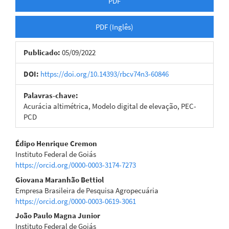
PDF
PDF (Inglês)
Publicado:
05/09/2022
DOI:
https://doi.org/10.14393/rbcv74n3-60846
Palavras-chave:
Acurácia altimétrica, Modelo digital de elevação, PEC-
PCD
Conteúdo
Édipo Henrique Cremon
Instituto Federal de Goiás
do
https://orcid.org/0000-0003-3174-7273
artigo
Giovana Maranhão Bettiol
Empresa Brasileira de Pesquisa Agropecuária
principal
https://orcid.org/0000-0003-0619-3061
João Paulo Magna Junior
Instituto Federal de Goiás