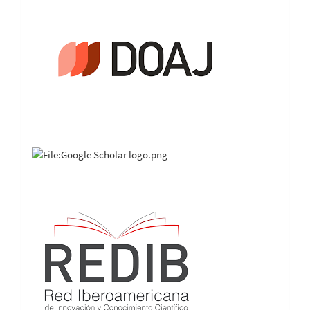
The use of Computational Modeling for Simulation and
Comparison of Digital Elevation Models in Northwest
Fluminense. Case Study: Pomba River and Paraíba do
Sul River.
Revista de Gestão Social e Ambiental, 18(4),
e04610.
10.24857/rgsa.v18n4-001