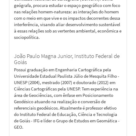
geógrafa, procura estudar o espaço geográfico com foco
nas relações homem-natureza: as interações do homem
com o meio em que vive e os impactos decorrentes dessa
interferência, visando aliar desenvolvimento sustentável
à essas relações sob as vertentes ambiental, econômica e
sociopolítica.
João Paulo Magna Junior,
Instituto Federal de
Goiás
Possui graduação em Engenharia Cartográfica pela
Universidade Estadual Paulista Júlio de Mesquita Filho -
UNESP (2004), mestrado (2007) e doutorado (2012) em
Ciências Cartográficas pela UNESP. Tem experiência na
área de Geociências, com ênfase em Posicionamento
Geodésico atuando na realização e conversão de
referenciais geodésicos. Atualmente é professor efetivo
do Instituto Federal de Educação, Ciência e Tecnologia
de Goiás - IFG e líder o Grupo de Estudos em Geomática -
GEO.