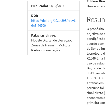
Edilson Bia
de
artigo
Publicado:
31/10/2014
Universidade
artigos
princi
DOI:
Resu
https://doi.org/10.14393/rbcv6
6n5-44700
O propósito 
objetivo de 
Palavras-chave:
condições to
Modelo Digital de Elevação,
acordo com 
Zonas de Fresnel, TV-digital,
de Sons e Im
Radiocomunicação
tecnologia d
P.1546-2), a
uso de estaç
Digital de E
do DF, escal
TERRACAP-DF 
antenas em 1
percurso foi
sinal direto 
encontram d
primeira zon