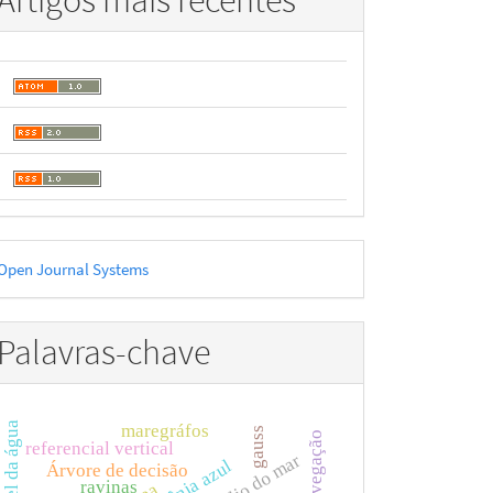
Artigos mais recentes
esenvolvido
Open Journal Systems
or
Palavras-chave
maregráfos
gauss
navegação
referencial vertical
amazônia azul
Árvore de decisão
ravinas