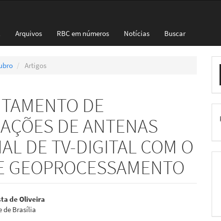
l
Arquivos
RBC em números
Notícias
Buscar
E
tubro
Artigos
S
NTAMENTO DE
ZAÇÕES DE ANTENAS
AL DE TV-DIGITAL COM O
DE GEOPROCESSAMENTO
eúdo
ta de Oliveira
 de Brasília