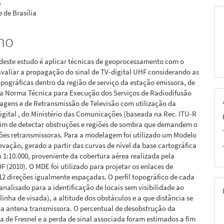
s
 de Brasília
pal
mo
deste estudo é aplicar técnicas de geoprocessamento com o
avaliar a propagação do sinal de TV-digital UHF considerando as
pográficas dentro da região de serviço da estação emissora, de
a Norma Técnica para Execução dos Serviços de Radiodifusão
agens e de Retransmissão de Televisão com utilização da
igital , do Ministério das Comunicações (baseada na Rec. ITU-R
 fim de detectar obstruções e regiões de sombra que demandem o
ões retransmissoras. Para a modelagem foi utilizado um Modelo
levação, gerado a partir das curvas de nível da base cartográfica
a 1:10.000, proveniente da cobertura aérea realizada pela
(2010). O MDE foi utilizado para projetar os enlaces de
2 direções igualmente espaçadas. O perfil topográfico de cada
 analisado para a identificação de locais sem visibilidade ao
(linha de visada), a altitude dos obstáculos e a que distância se
a antena transmissora. O percentual de desobstrução da
a de Fresnel e a perda de sinal associada foram estimados a fim