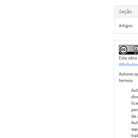
Seção
Artigos
Esta obra
Attributi
Autores q
termos:
Aut
dir
lic
per
da 
Aut
sep
tra