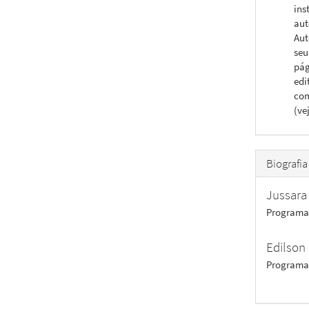
ins
aut
Aut
seu
pág
edi
com
(ve
Biografia
Jussara 
Programa
Edilson
Programa