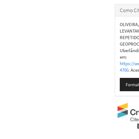
Como Cit
OLIVEIRA,
LEVANTAM
REPETIDO
GEOPROC
Uberlândia
em:
https://se
4700
. Ace
Format