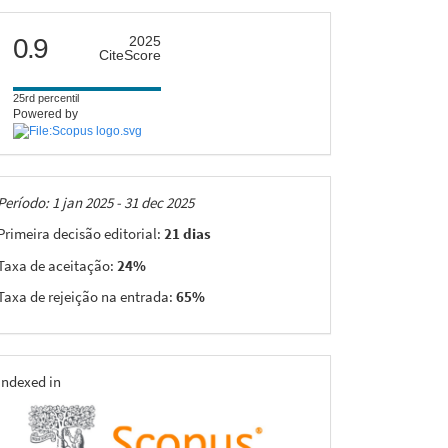
citescore
0.9
2025
CiteScore
25rd percentil
Powered by
Taxas
Período: 1 jan 2025 - 31 dec 2025
Primeira decisão editorial:
21 dias
Taxa de aceitação:
24%
Taxa de rejeição na entrada:
65%
indexing
Indexed in