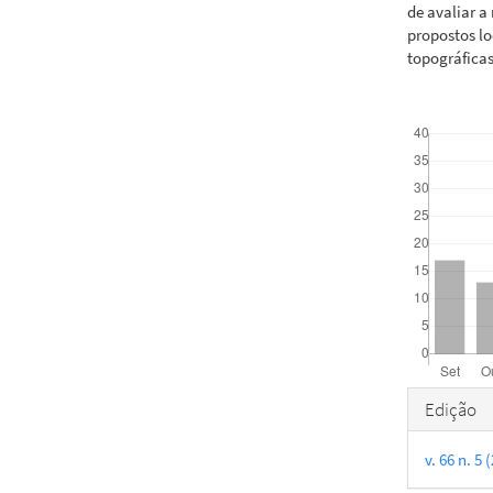
de avaliar a
propostos lo
topográficas
Downloads
Detal
Edição
do
v. 66 n. 
artigo