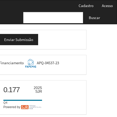
Cadastro
Acesso
Buscar
nviar
Enviar Submissão
ubmissão
FAPEMIG
Financiamento
APQ-04537-23
scimago
0.177
2025
SJR
Q4
Powered by