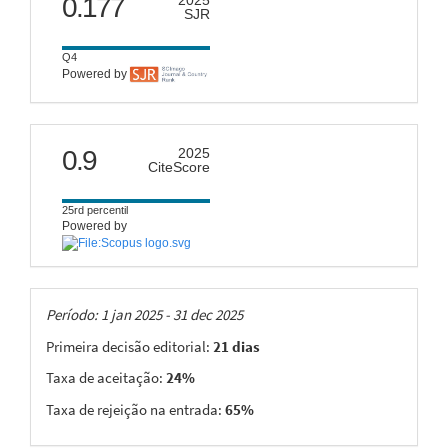
0.177
SJR
Q4
Powered by
citescore
0.9
2025
CiteScore
25rd percentil
Powered by
Taxas
Período: 1 jan 2025 - 31 dec 2025
Primeira decisão editorial:
21 dias
Taxa de aceitação:
24%
Taxa de rejeição na entrada:
65%