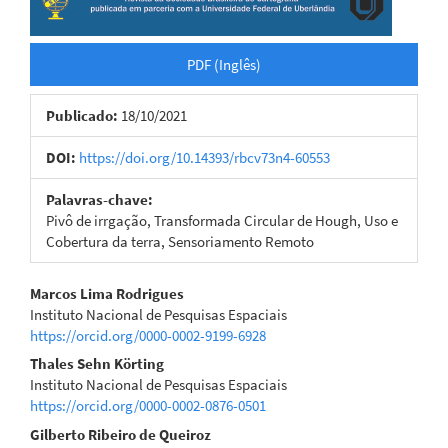
PDF (Inglês)
Publicado:
18/10/2021
DOI:
https://doi.org/10.14393/rbcv73n4-60553
Palavras-chave:
Pivô de irrgação, Transformada Circular de Hough, Uso e
Cobertura da terra, Sensoriamento Remoto
Conteúdo
Marcos Lima Rodrigues
Instituto Nacional de Pesquisas Espaciais
do
https://orcid.org/0000-0002-9199-6928
artigo
Thales Sehn Körting
Instituto Nacional de Pesquisas Espaciais
principal
https://orcid.org/0000-0002-0876-0501
Gilberto Ribeiro de Queiroz