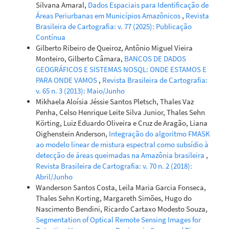
Silvana Amaral,
Dados Espaciais para Identificação de
Áreas Periurbanas em Municípios Amazônicos
,
Revista
Brasileira de Cartografia: v. 77 (2025): Publicação
Contínua
Gilberto Ribeiro de Queiroz, Antônio Miguel Vieira
Monteiro, Gilberto Câmara,
BANCOS DE DADOS
GEOGRÁFICOS E SISTEMAS NOSQL: ONDE ESTAMOS E
PARA ONDE VAMOS
,
Revista Brasileira de Cartografia:
v. 65 n. 3 (2013): Maio/Junho
Mikhaela Aloísia Jéssie Santos Pletsch, Thales Vaz
Penha, Celso Henrique Leite Silva Junior, Thales Sehn
Körting, Luiz Eduardo Oliveira e Cruz de Aragão, Liana
Oighenstein Anderson,
Integração do algoritmo FMASK
ao modelo linear de mistura espectral como subsídio à
detecção de áreas queimadas na Amazônia brasileira
,
Revista Brasileira de Cartografia: v. 70 n. 2 (2018):
Abril/Junho
Wanderson Santos Costa, Leila Maria Garcia Fonseca,
Thales Sehn Korting, Margareth Simões, Hugo do
Nascimento Bendini, Ricardo Cartaxo Modesto Souza,
Segmentation of Optical Remote Sensing Images for