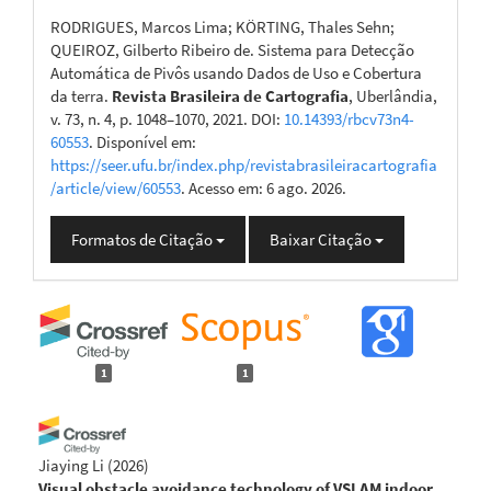
RODRIGUES, Marcos Lima; KÖRTING, Thales Sehn;
QUEIROZ, Gilberto Ribeiro de. Sistema para Detecção
Automática de Pivôs usando Dados de Uso e Cobertura
da terra.
Revista Brasileira de Cartografia
, Uberlândia,
v. 73, n. 4, p. 1048–1070, 2021. DOI:
10.14393/rbcv73n4-
60553
. Disponível em:
https://seer.ufu.br/index.php/revistabrasileiracartografia
/article/view/60553
. Acesso em: 6 ago. 2026.
Formatos de Citação
Baixar Citação
1
1
Jiaying Li
(2026)
Visual obstacle avoidance technology of VSLAM indoor