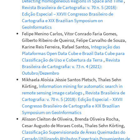
Detecting Homogeneous Regions in Space and Time
,
Revista Brasileira de Cartografia: v. 70 n. 5 (2018):
Edição Especial – XXVII Congresso Brasileiro de
Cartografia e XIX Brazilian Symposium on
GeoInformatics
Felipe Menino Carlos, Vitor Conrado Faria Gomes,
Gilberto Ribeiro de Queiroz, Felipe Carvalho de Souza,
Karine Reis Ferreira, Rafael Santos,
Integração das
Plataformas Open Data Cube e Brazil Data Cube para
Classificação de Uso e Cobertura da Terra
,
Revista
Brasileira de Cartografia: v. 73 n. 4 (2021):
Outubro/Dezembro
Mikhaela Aloísia Jéssie Santos Pletsch, Thales Sehn
Körting,
Information mining for automatic search in
remote sensing image catalogs
,
Revista Brasileira de
Cartografia: v. 70 n. 5 (2018): Edição Especial – XXVII
Congresso Brasileiro de Cartografia e XIX Brazilian
Symposium on GeoInformatics
Alisson Cleiton de Oliveira, Brenda Oliveira Rocha,
Cesar Augusto de Moraes Costa, Thales Sehn Körting,
Classificação Supervisionada de Áreas Queimadas do
Cerrado Utilizando Atributos Espectrais Provenientes de