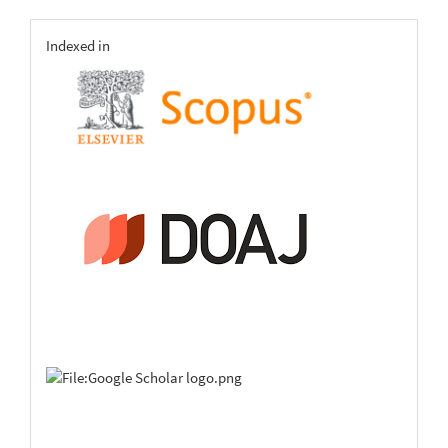
indexing
Indexed in