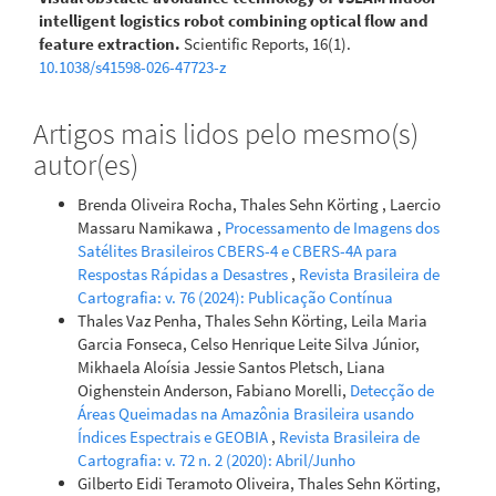
intelligent logistics robot combining optical flow and
feature extraction.
Scientific Reports, 16(1).
10.1038/s41598-026-47723-z
Artigos mais lidos pelo mesmo(s)
autor(es)
Brenda Oliveira Rocha, Thales Sehn Körting , Laercio
Massaru Namikawa ,
Processamento de Imagens dos
Satélites Brasileiros CBERS-4 e CBERS-4A para
Respostas Rápidas a Desastres
,
Revista Brasileira de
Cartografia: v. 76 (2024): Publicação Contínua
Thales Vaz Penha, Thales Sehn Körting, Leila Maria
Garcia Fonseca, Celso Henrique Leite Silva Júnior,
Mikhaela Aloísia Jessie Santos Pletsch, Liana
Oighenstein Anderson, Fabiano Morelli,
Detecção de
Áreas Queimadas na Amazônia Brasileira usando
Índices Espectrais e GEOBIA
,
Revista Brasileira de
Cartografia: v. 72 n. 2 (2020): Abril/Junho
Gilberto Eidi Teramoto Oliveira, Thales Sehn Körting,