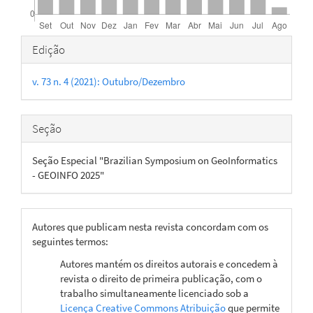
Detalhes
Edição
do
v. 73 n. 4 (2021): Outubro/Dezembro
artigo
Seção
Seção Especial "Brazilian Symposium on GeoInformatics
- GEOINFO 2025"
Autores que publicam nesta revista concordam com os
seguintes termos:
Autores mantém os direitos autorais e concedem à
revista o direito de primeira publicação, com o
trabalho simultaneamente licenciado sob a
Licença Creative Commons Atribuição
que permite