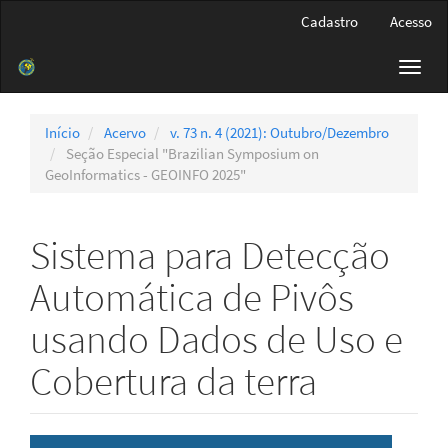
Navegação
Cadastro
Acesso
Principal
Conteúdo
Toggl
principal
navig
Barra
Lateral
Início
Acervo
v. 73 n. 4 (2021): Outubro/Dezembro
Seção Especial "Brazilian Symposium on
GeoInformatics - GEOINFO 2025"
Sistema para Detecção
Automática de Pivôs
usando Dados de Uso e
Cobertura da terra