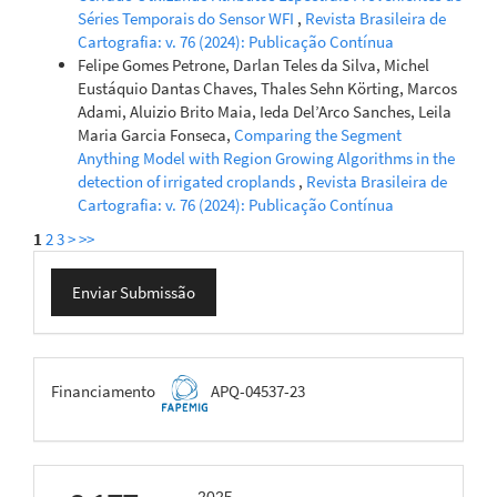
Séries Temporais do Sensor WFI
,
Revista Brasileira de
Cartografia: v. 76 (2024): Publicação Contínua
Felipe Gomes Petrone, Darlan Teles da Silva, Michel
Eustáquio Dantas Chaves, Thales Sehn Körting, Marcos
Adami, Aluizio Brito Maia, Ieda Del’Arco Sanches, Leila
Maria Garcia Fonseca,
Comparing the Segment
Anything Model with Region Growing Algorithms in the
detection of irrigated croplands
,
Revista Brasileira de
Cartografia: v. 76 (2024): Publicação Contínua
1
2
3
>
>>
Enviar
Enviar Submissão
Submissão
FAPEMIG
Financiamento
APQ-04537-23
scimago
2025