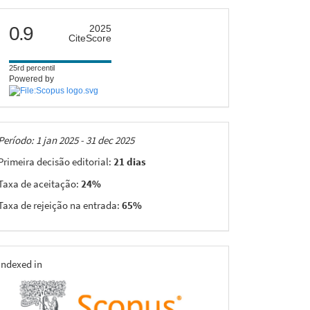
citescore
0.9
2025
CiteScore
25rd percentil
Powered by
Taxas
Período: 1 jan 2025 - 31 dec 2025
Primeira decisão editorial:
21 dias
Taxa de aceitação:
24%
Taxa de rejeição na entrada:
65%
indexing
Indexed in