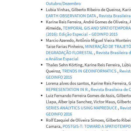
Outubro/Dezembro
Lubia Vinhas, Gilberto Ribeiro de Queiroz, Kari
EARTH OBSERVATION DATA
,
Revista Brasileira
Silva I.d.S.
Karine Reis Ferreira, André Gomes de Oliveira, 
Using Braz
Almeida,
TEMPORAL GIS AND SPATIOTEMPORA
Use and La
(2016): Edição Especial – GEOINFO 2015
Power Plant
Marcio Azeredo, Antônio Miguel Vieira Monteiro
Sensing and
Taise Farias Pinheiro,
MINERAÇÃO DE TRAJETÓ
10.5194/isp
DEGRADAÇÃO FLORESTAL
,
Revista Brasileira 
e Análise Espacial
Thales Sehn Körting, Karine Reis Ferreira, Lúbi
Queiroz,
TRENDS IN GEOINFORMATICS
,
Revist
GEOINFO 2015
Lorena alves dos santos, Karine Reis Ferreira, 
REPRESENTATION IN R
,
Revista Brasileira de 
Luiz Fernando Ferreira Gomes de Assis, Gilberto
Llapa, Alber Ipia Sanchez, Victor Maus, Gilber
SERIES ANALYTICS USING MAPREDUCE
,
Revist
GEOINFO 2016
Rolf Ezequiel de Oliveira Simoes, Gilberto Ribei
Camara,
POSTGIS-T: TOWARD A SPATIOTEMP