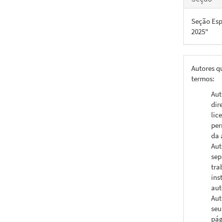
Seção Esp
2025"
Autores q
termos:
Aut
dir
lic
per
da 
Aut
sep
tra
ins
aut
Aut
seu
pág