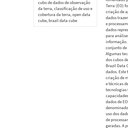
cubo de dados de observação
Terra (EO) f
da terra, classificação de uso e
criação de a
cobertura da terra, open data
dados traze
cube, brazil data cube
e processam
dados repres
para análise
informação.
conjunto de 
Algumas tec
dos cubos d
Brazil Data 
dados. Este 
criação de m
e técnicas 
tecnologias
capacidades 
dados de EO.
denominado S
uso dos dado
de processa
geradas. A 