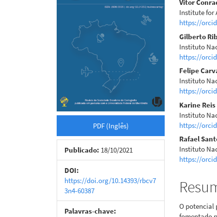
de
artigo
Vitor Conr
Institute fo
artigos
princi
https://orci
Gilberto Ri
Instituto Na
https://orci
Felipe Carv
Instituto Na
https://orci
Karine Reis
Instituto Na
https://orci
PDF (Inglês)
Rafael Sant
Instituto Na
Publicado:
18/10/2021
https://orci
DOI:
https://doi.org/10.14393/rbcv7
Resu
3n4-60387
O potencial 
Palavras-chave:
fomentado p