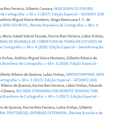
ne Reis Ferreira, Gilberto Camara,
WEB SERVICES FOR BIG
 de Cartografia: v. 69 n. 5 (2017): Edição Especial – GEOINFO 2016
(2026-03-26)
Antônio Miguel Vieira Monteiro, Diego Benincasa F. C. de
il Data Cube and Satellite Image Time Series to map Land
L DATA SOURCES
,
Revista Brasileira de Cartografia: v. 68 n. 6
nd Cover around the reservoir of the Batalha Hydroelectric
, Goiás (Brazil).
ISPRS Annals of the Photogrammetry Remote
, Maria Isabel Sobral Escada, Karine Reis Ferreira, Lúbia Vinhas,
 Spatial Information Sciences, 10(3/W4-2025), 113-120.
RIAS DE MUDANÇA DE COBERTURA DA TERRA EM ESTUDOS DE
rs-annals-X-3-W4-2025-113-2026
de Cartografia: v. 68 n. 4 (2016): Edição Especial – Geoinformação
a Vinhas, Antônio Miguel Vieira Monteiro, Gilberto Ribeiro de
a Brasileira de Cartografia: v. 68 n. 6 (2016): Edição Especial –
Gilberto Ribeiro de Queiroz, Lubia Vinhas,
SPATIOTEMPORAL DATA
Cartografia: v. 69 n. 5 (2017): Edição Especial – GEOINFO 2016
 Ribeiro de Queiroz, Karine Reis Ferreira, Lúbia Vinhas, Eduardo
to Câmara,
BIG DATA STREAMING FOR REMOTE SENSING TIME
a Brasileira de Cartografia: v. 69 n. 5 (2017): Edição Especial –
ro de Queiroz, Karine Reis Ferreira, Lubia Vinhas, Gilberto
ORAL POSTGRESQL DATABASE EXTENSION
,
Revista Brasileira de