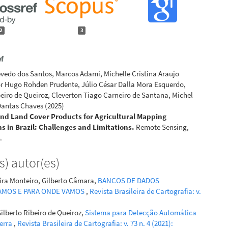
2
3
zevedo dos Santos, Marcos Adami, Michelle Cristina Araujo
tor Hugo Rohden Prudente, Júlio César Dalla Mora Esquerdo,
beiro de Queiroz, Cleverton Tiago Carneiro de Santana, Michel
Dantas Chaves
(2025)
nd Land Cover Products for Agricultural Mapping
ns in Brazil: Challenges and Limitations.
Remote Sensing,
.
7132324
) autor(es)
eira Monteiro, Gilberto Câmara,
BANCOS DE DADOS
liani
(2024)
TAMOS E PARA ONDE VAMOS
,
Revista Brasileira de Cartografia: v.
 approach for land cover mapping using big Earth
n data time-series in a data cube – a case study from the
ilberto Ribeiro de Queiroz,
Sistema para Detecção Automática
a region (Switzerland).
Big Earth Data, 8(3), 435.
terra
,
Revista Brasileira de Cartografia: v. 73 n. 4 (2021):
964471.2024.2323241