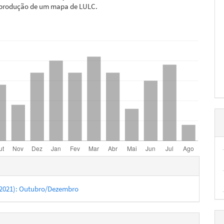
produção de um mapa de LULC.
hes
4 (2021): Outubro/Dezembro