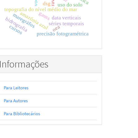
dsg
uso do solo
topografia do nível médio do mar
amazônia azul
gauss
maregráfos
data verticais
hidrografia
séries temporais
cursos
oea
precisão fotogramétrica
Informações
Para Leitores
Para Autores
Para Bibliotecários