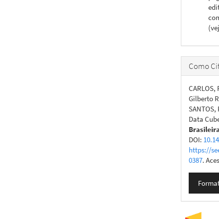
edi
com
(ve
Como Cit
CARLOS, F
Gilberto 
SANTOS, R
Data Cube
Brasileir
DOI:
10.1
https://se
0387
. Ace
Format