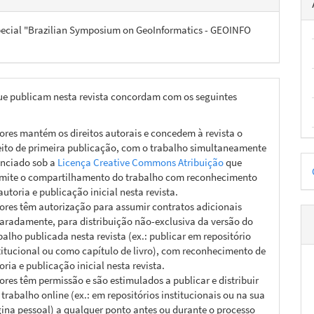
ecial "Brazilian Symposium on GeoInformatics - GEOINFO
ue publicam nesta revista concordam com os seguintes
ores mantém os direitos autorais e concedem à revista o
eito de primeira publicação, com o trabalho simultaneamente
D
enciado sob a
Licença Creative Commons Atribuição
que
mite o compartilhamento do trabalho com reconhecimento
p
autoria e publicação inicial nesta revista.
ores têm autorização para assumir contratos adicionais
aradamente, para distribuição não-exclusiva da versão do
balho publicada nesta revista (ex.: publicar em repositório
titucional ou como capítulo de livro), com reconhecimento de
oria e publicação inicial nesta revista.
ores têm permissão e são estimulados a publicar e distribuir
 trabalho online (ex.: em repositórios institucionais ou na sua
ina pessoal) a qualquer ponto antes ou durante o processo