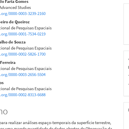
ado Faria Gomes
r Advanced Studies
pal
d.org/0000-0003-3239-2160
beiro de Queiroz
cional de Pesquisas Espaciais
d.org/0000-0001-7534-0219
alho de Souza
cional de Pesquisas Espaciais
d.org/0000-0002-5826-1700
 Ferreira
cional de Pesquisas Espaciais
d.org/0000-0003-2656-5504
os
cional de Pesquisas Espaciais
d.org/0000-0002-8313-6688
mo
para realizar análises espaço-temporais da superfície terrestre,
or uma grande quantidade de dados abertos de Observação da