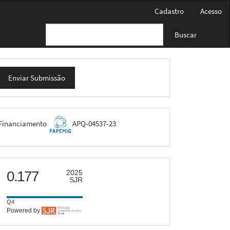
Cadastro
Acesso
Buscar
nviar
Enviar Submissão
ubmissão
FAPEMIG
Financiamento
APQ-04537-23
scimago
0.177
2025
SJR
Q4
Powered by