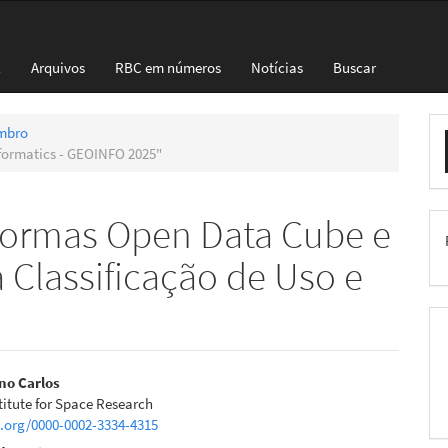
l
Arquivos
RBC em números
Notícias
Buscar
E
embro
formatics - GEOINFO 2025"
S
aformas Open Data Cube e
a Classificação de Uso e
eúdo
no Carlos
titute for Space Research
d.org/0000-0002-3334-4315