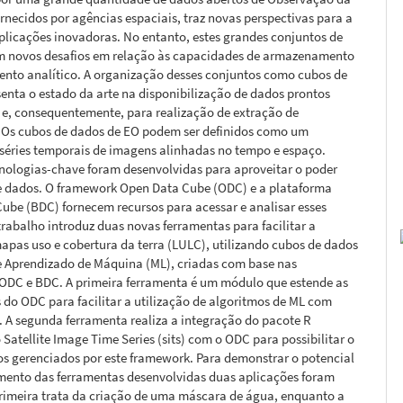
ornecidos por agências espaciais, traz novas perspectivas para a
plicações inovadoras. No entanto, estes grandes conjuntos de
m novos desafios em relação às capacidades de armazenamento
ento analítico. A organização desses conjuntos como cubos de
enta o estado da arte na disponibilização de dados prontos
 e, consequentemente, para realização de extração de
 Os cubos de dados de EO podem ser definidos como um
séries temporais de imagens alinhadas no tempo e espaço.
nologias-chave foram desenvolvidas para aproveitar o poder
e dados. O framework Open Data Cube (ODC) e a plataforma
Cube (BDC) fornecem recursos para acessar e analisar esses
trabalho introduz duas novas ferramentas para facilitar a
apas uso e cobertura da terra (LULC), utilizando cubos de dados
de Aprendizado de Máquina (ML), criadas com base nas
 ODC e BDC. A primeira ferramenta é um módulo que estende as
do ODC para facilitar a utilização de algoritmos de ML com
 A segunda ferramenta realiza a integração do pacote R
atellite Image Time Series (sits) com o ODC para possibilitar o
s gerenciados por este framework. Para demonstrar o potencial
mento das ferramentas desenvolvidas duas aplicações foram
primeira trata da criação de uma máscara de água, enquanto a