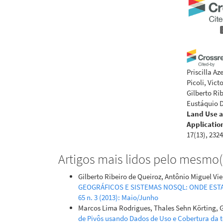
Priscilla A
Picoli, Vic
Gilberto Ri
Eustáquio 
Land Use a
Applicatio
17(13), 2324
10.3390/rs1
Artigos mais lidos pelo mesmo(s
Gilberto Ribeiro de Queiroz, Antônio Miguel Vi
Gregory Giu
GEOGRÁFICOS E SISTEMAS NOSQL: ONDE ES
Time-first
65 n. 3 (2013): Maio/Junho
observatio
Marcos Lima Rodrigues, Thales Sehn Körting, G
Lake Genev
de Pivôs usando Dados de Uso e Cobertura da 
10.1080/20