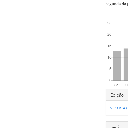
segunda da 
Downloads
Detal
Edição
do
v. 73 n. 
artigo
Seção