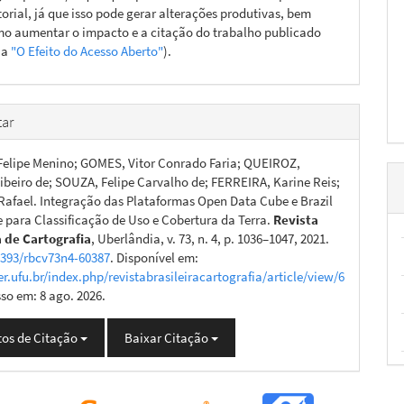
torial, já que isso pode gerar alterações produtivas, bem
o aumentar o impacto e a citação do trabalho publicado
ja
"O Efeito do Acesso Aberto"
).
ar
elipe Menino; GOMES, Vitor Conrado Faria; QUEIROZ,
Ribeiro de; SOUZA, Felipe Carvalho de; FERREIRA, Karine Reis;
afael. Integração das Plataformas Open Data Cube e Brazil
 para Classificação de Uso e Cobertura da Terra.
Revista
a de Cartografia
, Uberlândia, v. 73, n. 4, p. 1036–1047, 2021.
4393/rbcv73n4-60387
. Disponível em:
er.ufu.br/index.php/revistabrasileiracartografia/article/view/6
sso em: 8 ago. 2026.
os de Citação
Baixar Citação