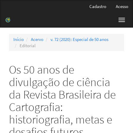
Navegação
Cadastro
Acesso
Principal
Conteúdo
Toggl
principal
navig
Barra
Lateral
Início
Acervo
v. 72 (2020): Especial de 50 anos
Editorial
Os 50 anos de
divulgação de ciência
da Revista Brasileira de
Cartografia:
historiografia, metas e
desafios futuros