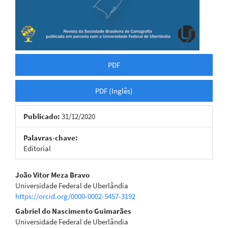
PDF
PDF (Inglês)
Publicado:
31/12/2020
Palavras-chave:
Editorial
Conteúdo
João Vitor Meza Bravo
Universidade Federal de Uberlândia
do
https://orcid.org/0000-0002-5457-3192
artigo
Gabriel do Nascimento Guimarães
Universidade Federal de Uberlândia