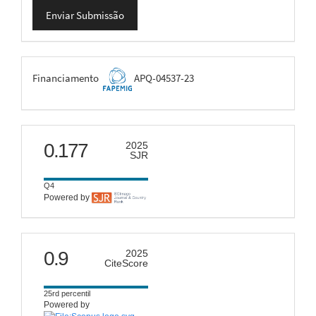
Enviar
Enviar Submissão
Submissão
FAPEMIG
Financiamento
APQ-04537-23
scimago
0.177
2025
SJR
Q4
Powered by
citescore
0.9
2025
CiteScore
25rd percentil
Powered by