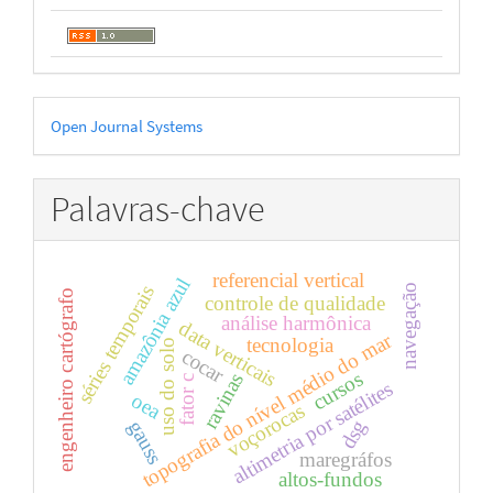
Desenvolvido
Open Journal Systems
por
Palavras-chave
referencial vertical
amazônia azul
séries temporais
navegação
engenheiro cartógrafo
controle de qualidade
análise harmônica
data verticais
topografia do nível médio do mar
tecnologia
uso do solo
cocar
cursos
ravinas
fator c
altimetria por satélites
oea
voçorocas
dsg
gauss
maregráfos
altos-fundos