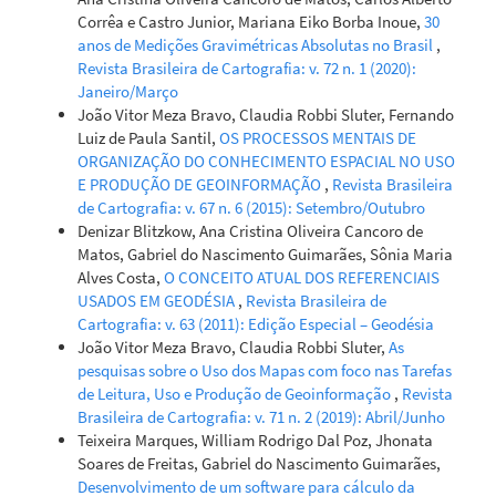
Corrêa e Castro Junior, Mariana Eiko Borba Inoue,
30
anos de Medições Gravimétricas Absolutas no Brasil
,
Revista Brasileira de Cartografia: v. 72 n. 1 (2020):
Janeiro/Março
João Vitor Meza Bravo, Claudia Robbi Sluter, Fernando
Luiz de Paula Santil,
OS PROCESSOS MENTAIS DE
ORGANIZAÇÃO DO CONHECIMENTO ESPACIAL NO USO
E PRODUÇÃO DE GEOINFORMAÇÃO
,
Revista Brasileira
de Cartografia: v. 67 n. 6 (2015): Setembro/Outubro
Denizar Blitzkow, Ana Cristina Oliveira Cancoro de
Matos, Gabriel do Nascimento Guimarães, Sônia Maria
Alves Costa,
O CONCEITO ATUAL DOS REFERENCIAIS
USADOS EM GEODÉSIA
,
Revista Brasileira de
Cartografia: v. 63 (2011): Edição Especial – Geodésia
João Vitor Meza Bravo, Claudia Robbi Sluter,
As
pesquisas sobre o Uso dos Mapas com foco nas Tarefas
de Leitura, Uso e Produção de Geoinformação
,
Revista
Brasileira de Cartografia: v. 71 n. 2 (2019): Abril/Junho
Teixeira Marques, William Rodrigo Dal Poz, Jhonata
Soares de Freitas, Gabriel do Nascimento Guimarães,
Desenvolvimento de um software para cálculo da