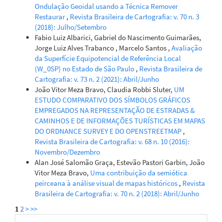
Ondulação Geoidal usando a Técnica Remover
Restaurar
,
Revista Brasileira de Cartografia: v. 70 n. 3
(2018): Julho/Setembro
Fabio Luiz Albarici, Gabriel do Nascimento Guimarães,
Jorge Luiz Alves Trabanco , Marcelo Santos ,
Avaliação
da Superfície Equipotencial de Referência Local
(W_0SP) no Estado de São Paulo
,
Revista Brasileira de
Cartografia: v. 73 n. 2 (2021): Abril/Junho
João Vitor Meza Bravo, Claudia Robbi Sluter,
UM
ESTUDO COMPARATIVO DOS SÍMBOLOS GRÁFICOS
EMPREGADOS NA REPRESENTAÇÃO DE ESTRADAS &
CAMINHOS E DE INFORMAÇÕES TURÍSTICAS EM MAPAS
DO ORDNANCE SURVEY E DO OPENSTREETMAP
,
Revista Brasileira de Cartografia: v. 68 n. 10 (2016):
Novembro/Dezembro
Alan José Salomão Graça, Estevão Pastori Garbin, João
Vitor Meza Bravo,
Uma contribuição da semiótica
peirceana à análise visual de mapas históricos
,
Revista
Brasileira de Cartografia: v. 70 n. 2 (2018): Abril/Junho
1
2
>
>>