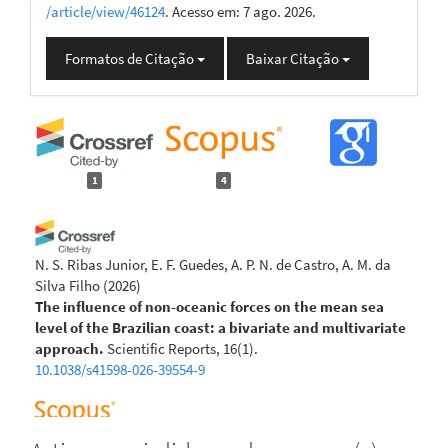
/article/view/46124
. Acesso em: 7 ago. 2026.
Formatos de Citação
Baixar Citação
1
4
N. S. Ribas Junior, E. F. Guedes, A. P. N. de Castro, A. M. da
Silva Filho
(2026)
The influence of non-oceanic forces on the mean sea
level of the Brazilian coast: a bivariate and multivariate
approach.
Scientific Reports, 16(1).
10.1038/s41598-026-39554-9
Melo P.L.d.S.d.
(2025-01-06)