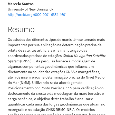
Marcelo Santos
University of New Brunswick
http://orcid.org/0000-0001-6354-4601
Resumo
Os estudos dos diferentes tipos de marés têm se tornado mais
importantes por sua aplicação na determinação precisa da
órbita de satélites artificiais e na manutenção das
coordenadas precisas de estações
Global Navigation Satellite
System
(GNSS). Esta pesquisa fornece a modelagem de
algumas componentes geodinâmicas que influenciam
diretamente na solidez das estações GNSS e maregráficas,
além de inserir erros na determinação precisa do Nível Médio
do Mar (NMM). Utilizando-se da abordagem do
Posicionamento por Ponto Preciso (PPP) para verificação do
deslocamento da crosta e da modelagem da maré terrestre e
carga oceânica, o objetivo deste trabalho é analisar e
quantificar cada uma das forças geodinâmicas que atuam no
marégrafo e na estação GNSS RBMC-NEIA. Os modelos
analisados para a carga oceânica e maré terrestre, bem como