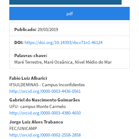
pdf
Publicado:
29/03/2019
DOI:
https://doi.org/10.14393/rbcv71n1-46124
Palavras-chave:
Maré Terrestre, Maré Oceânica, Nível Médio do Mar
Conteúdo
Fabio Luiz Albarici
IFSULDEMINAS - Campus Inconfidentes
do
http://orcid.org/0000-0003-4436-0561
artigo
Gabriel do Nascimento Guimarães
UFU- campus Monte Carmelo
principal
http://orcid.org/0000-0003-4380-4650
Jorge Luiz Alves Trabanco
FEC/UNICAMP
http://orcid.org/0000-0002-2558-2858