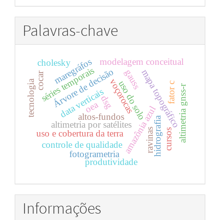
por
Palavras-chave
maregráfos
modelagem conceitual
cholesky
séries temporais
Árvore de decisão
mapa topográfico
gauss
cocar
voçorocas
tecnologia
uso do solo
fator c
altimetria gnss-r
data verticais
dsg
oea
amazônia azul
altos-fundos
hidrografia
altimetria por satélites
ravinas
cursos
uso e cobertura da terra
controle de qualidade
fotogrametria
produtividade
Informações