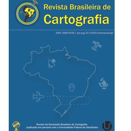
lateral
de
artigos