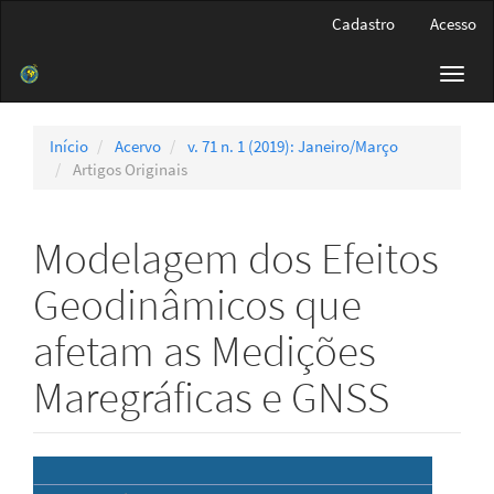
Navegação
Cadastro
Acesso
Principal
Conteúdo
Toggl
principal
navig
Barra
Lateral
Início
Acervo
v. 71 n. 1 (2019): Janeiro/Março
Artigos Originais
Modelagem dos Efeitos
Geodinâmicos que
afetam as Medições
Maregráficas e GNSS
Barra