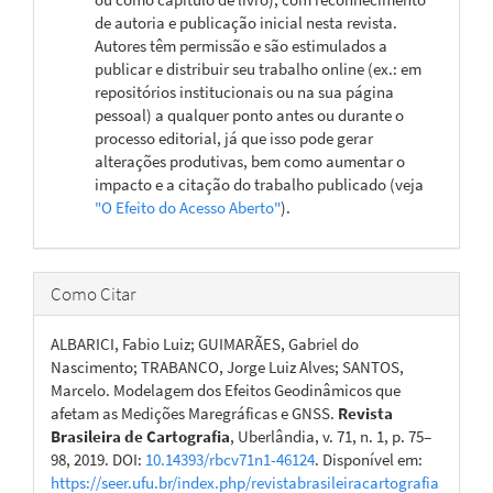
de autoria e publicação inicial nesta revista.
Autores têm permissão e são estimulados a
publicar e distribuir seu trabalho online (ex.: em
repositórios institucionais ou na sua página
pessoal) a qualquer ponto antes ou durante o
processo editorial, já que isso pode gerar
alterações produtivas, bem como aumentar o
impacto e a citação do trabalho publicado (veja
"O Efeito do Acesso Aberto"
).
Como Citar
ALBARICI, Fabio Luiz; GUIMARÃES, Gabriel do
Nascimento; TRABANCO, Jorge Luiz Alves; SANTOS,
Marcelo. Modelagem dos Efeitos Geodinâmicos que
afetam as Medições Maregráficas e GNSS.
Revista
Brasileira de Cartografia
, Uberlândia, v. 71, n. 1, p. 75–
98, 2019. DOI:
10.14393/rbcv71n1-46124
. Disponível em:
https://seer.ufu.br/index.php/revistabrasileiracartografia