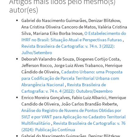
Artigos mais lidos pelo mesmo(s)
Predictive models for analyzing sea surface height
autor(es)
variation using tide gauge records.
Revista De
Geociencias do Nordeste, 11(1), 519-526.
Gabriel do Nascimento Guimarães, Denizar Blitzkow,
10.21680/2447-3359.2025v11n1ID38147
Ana Cristina Oliveira Cancoro de Matos, Valéria Cristina
Silva, Mariana Eiko Borba Inoue,
O Estabelecimento do
IHRF no Brasil: Situação Atual e Perspectivas Futuras
,
Junior N.D.S.R.
(2021-04-01)
Revista Brasileira de Cartografia: v. 74 n. 3 (2022):
Geodetic Sea Level Control in Salvador: Analysis and
Julho/Setembro
Correlations.
Revista Brasileira De Cartografia, 73(2), 470-
Deborah Valandro de Souza, Diogenes Cortijo Costa,
488.
Jefferson Rocco, Jorge Luiz Alves Trabanco, Henrique
10.14393/rbcv73n2-55420
Cândido de Oliveira,
Cadastro Urbano: uma Proposta
para Codificação de Parcela Territorial Urbana com
Abrangência Nacional
,
Revista Brasileira de
Cartografia: v. 74 n. 4 (2022): Outubro/Dezembro
Da Silva L.M.
(2020-01-01)
Enrico Moreira Gonçalves, Fabio Luiz Albarici, Henrique
Detection and assessment of geodynamic effects on a
Candido de Oliveira, João Carlos Brandão Reberte,
portion of Brazilian GNSS stations.
Revista Brasileira De
Análise do Registro de Nuvens de Pontos Obtidas por
Geografia Fisica, 13(4), 1802-1818.
SVLT e por VANT para Aplicação no Cadastro Territorial
10.26848/rbgf.v13.4.p1802-1818
Multifinalitário
,
Revista Brasileira de Cartografia: v. 76
(2024): Publicação Contínua
Gabriel do Nascimento Guimarães, Denizar Blitzkow,