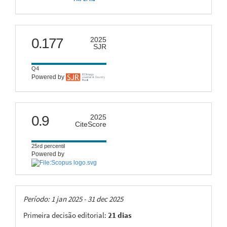
scimago
0.177
2025
SJR
Q4
Powered by
citescore
0.9
2025
CiteScore
25rd percentil
Powered by
Taxas
Período: 1 jan 2025 - 31 dec 2025
Primeira decisão editorial:
21 dias