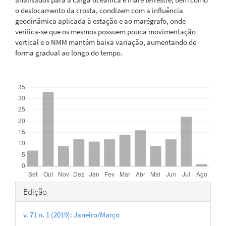
o deslocamento da crosta, condizem com a influência
geodinâmica aplicada à estação e ao marégrafo, onde
verifica-se que os mesmos possuem pouca movimentação
vertical e o NMM mantém baixa variação, aumentando de
forma gradual ao longo do tempo.
Downloads
Detalhes
Edição
do
v. 71 n. 1 (2019): Janeiro/Março
artigo