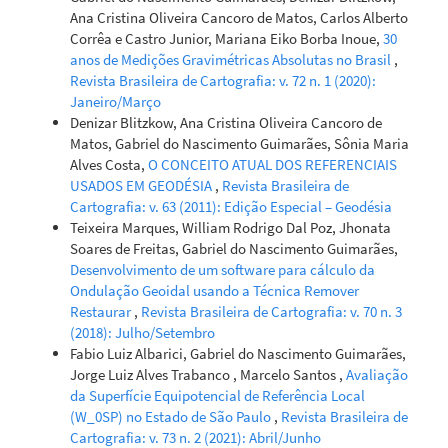
Ana Cristina Oliveira Cancoro de Matos, Carlos Alberto
Corrêa e Castro Junior, Mariana Eiko Borba Inoue,
30
anos de Medições Gravimétricas Absolutas no Brasil
,
Revista Brasileira de Cartografia: v. 72 n. 1 (2020):
Janeiro/Março
Denizar Blitzkow, Ana Cristina Oliveira Cancoro de
Matos, Gabriel do Nascimento Guimarães, Sônia Maria
Alves Costa,
O CONCEITO ATUAL DOS REFERENCIAIS
USADOS EM GEODÉSIA
,
Revista Brasileira de
Cartografia: v. 63 (2011): Edição Especial – Geodésia
Teixeira Marques, William Rodrigo Dal Poz, Jhonata
Soares de Freitas, Gabriel do Nascimento Guimarães,
Desenvolvimento de um software para cálculo da
Ondulação Geoidal usando a Técnica Remover
Restaurar
,
Revista Brasileira de Cartografia: v. 70 n. 3
(2018): Julho/Setembro
Fabio Luiz Albarici, Gabriel do Nascimento Guimarães,
Jorge Luiz Alves Trabanco , Marcelo Santos ,
Avaliação
da Superfície Equipotencial de Referência Local
(W_0SP) no Estado de São Paulo
,
Revista Brasileira de
Cartografia: v. 73 n. 2 (2021): Abril/Junho