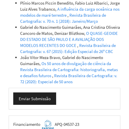
Plínio Marcos Piccin Benedito, Fabio Luiz Albarici, Jorge
Luiz Alves Trabanco,
A influência da carga oceânica nos
modelos de maré terrestre
,
Revista Brasileira de
Cartografia: v. 70 n. 1 (2018): Janeiro/Março
Gabriel do Nascimento Guimarães, Ana Cristina Oliveira
Cancoro de Matos, Denizar Bliztkow,
O QUASE-GEOIDE
DO ESTADO DE SÃO PAULO E A AVALIAÇÃO DOS
MODELOS RECENTES DO GOCE
,
Revista Brasileira de
Cartografia: v. 67 (2015): Edição Especial do 26º CBC
João Vitor Meza Bravo, Gabriel do Nascimento
Guimarães,
Os 50 anos de divulgação de ciência da
Revista Brasileira de Cartografia: historiografia, metas
e desafios futuros
,
Revista Brasileira de Cartografia: v.
72 (2020): Especial de 50 anos
Enviar
Enviar Submissão
Submissão
FAPEMIG
Financiamento
APQ-04537-23