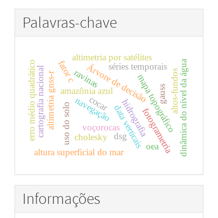
Palavras-chave
altimetria por satélites
dinâmica do nível da água
fator c
erro médio quadrático
séries temporais
Árvore de decisão
cartografia nacional
ravinas
altos-fundos
altimetria gnss-r
mapa topográfico
gauss
amazônia azul
cocar
navegação
hidrografia
uso do solo
data verticais
fotogrametria
voçorocas
dsg
cholesky
oea
altura superficial do mar
Informações