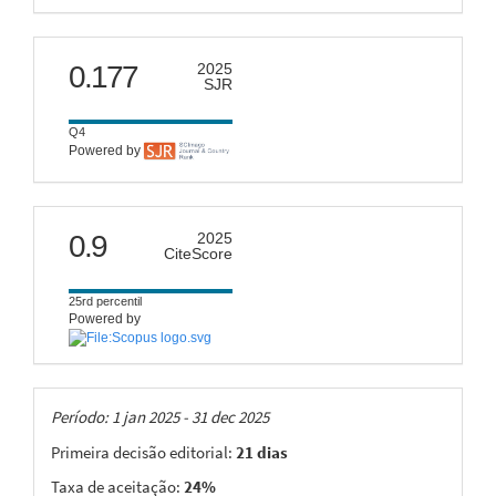
scimago
0.177
2025
SJR
Q4
Powered by
citescore
0.9
2025
CiteScore
25rd percentil
Powered by
Taxas
Período: 1 jan 2025 - 31 dec 2025
Primeira decisão editorial:
21 dias
Taxa de aceitação:
24%