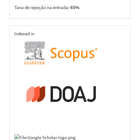
Taxa de rejeição na entrada:
65%
indexing
Indexed in