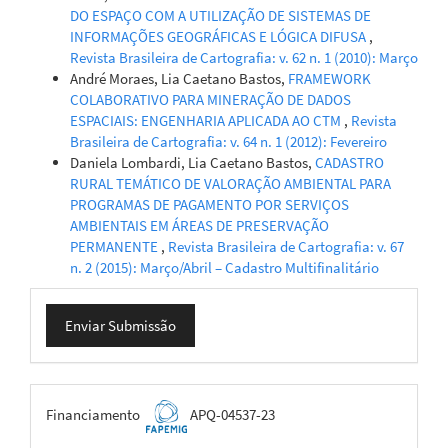
DO ESPAÇO COM A UTILIZAÇÃO DE SISTEMAS DE
INFORMAÇÕES GEOGRÁFICAS E LÓGICA DIFUSA
,
Revista Brasileira de Cartografia: v. 62 n. 1 (2010): Março
André Moraes, Lia Caetano Bastos,
FRAMEWORK
COLABORATIVO PARA MINERAÇÃO DE DADOS
ESPACIAIS: ENGENHARIA APLICADA AO CTM
,
Revista
Brasileira de Cartografia: v. 64 n. 1 (2012): Fevereiro
Daniela Lombardi, Lia Caetano Bastos,
CADASTRO
RURAL TEMÁTICO DE VALORAÇÃO AMBIENTAL PARA
PROGRAMAS DE PAGAMENTO POR SERVIÇOS
AMBIENTAIS EM ÁREAS DE PRESERVAÇÃO
PERMANENTE
,
Revista Brasileira de Cartografia: v. 67
n. 2 (2015): Março/Abril – Cadastro Multifinalitário
Enviar
Enviar Submissão
Submissão
FAPEMIG
Financiamento
APQ-04537-23