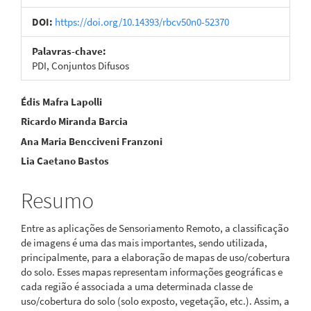
DOI:
https://doi.org/10.14393/rbcv50n0-52370
Palavras-chave:
PDI, Conjuntos Difusos
Conteúdo
Édis Mafra Lapolli
Ricardo Miranda Barcia
do
Ana Maria Bencciveni Franzoni
artigo
Lia Caetano Bastos
principal
Resumo
Entre as aplicações de Sensoriamento Remoto, a classificação
de imagens é uma das mais importantes, sendo utilizada,
principalmente, para a elaboração de mapas de uso/cobertura
do solo. Esses mapas representam informações geográficas e
cada região é associada a uma determinada classe de
uso/cobertura do solo (solo exposto, vegetação, etc.). Assim, a