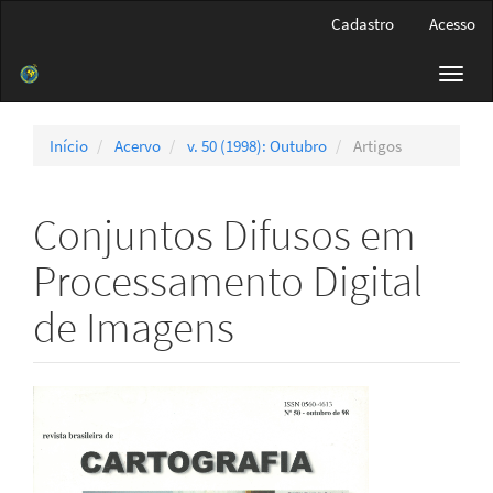
Navegação
Cadastro
Acesso
Principal
Conteúdo
Toggl
principal
navig
Barra
Lateral
Início
Acervo
v. 50 (1998): Outubro
Artigos
Conjuntos Difusos em
Processamento Digital
de Imagens
Barra
lateral
de