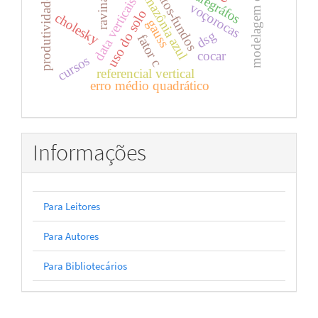
modelagem conceitual
maregráfos
amazônia azul
altos-fundos
ravinas
produtividade
data verticais
voçorocas
uso do solo
cholesky
gauss
dsg
fator c
cocar
cursos
referencial vertical
erro médio quadrático
Informações
Para Leitores
Para Autores
Para Bibliotecários