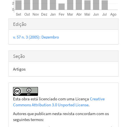
Detalhes
Edição
do
v. 57 n. 3 (2005): Dezembro
artigo
Seção
Artigos
Esta obra está licenciado com uma Licença
Creative
Commons Attribution 3.0 Unported License
.
Autores que publicam nesta revista concordam com os
seguintes termos: