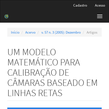
Navegação
Cadastro
Acesso
Principal
Conteúdo
Toggl
principal
navig
Barra
Lateral
Início
Acervo
v. 57 n. 3 (2005): Dezembro
Artigos
UM MODELO
MATEMÁTICO PARA
CALIBRAÇÃO DE
CÂMARAS BASEADO EM
LINHAS RETAS