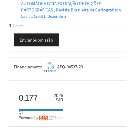
AUTOMÁTICA PARA EXTRAÇÃO DE FEIÇÕES
CARTOGRÁFICAS
,
Revista Brasileira de Cartografia: v.
53 n. 1 (2001): Dezembro
1
2
>
>>
Enviar
Enviar Submissão
Submissão
FAPEMIG
Financiamento
APQ-04537-23
scimago
0.177
2025
SJR
Q4
Powered by