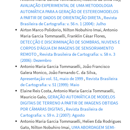
AVALIAÇÃO EXPERIMENTAL DE UMA METODOLOGIA
AUTOMÁTICA PARA A GERAÇÃO DE ESTEREOMODELOS
A PARTIR DE DADOS DE ORIENTAÇÃO DIRETA
,
Revista
Brasileira de Cartografia: v. 56 n. 1 (2004): Julho
Airton Marco Polidorio, Nilton Nobuhiro Imai, Antonio
Maria Garcia Tommaselli, Franklin César Flores,
DETECÇÃO E DISCRIMINAÇÃO DE SOMBRAS, NUVENS E
CORPOS D'ÁGUA EM IMAGENS DE SENSORIAMENTO
REMOTO
,
Revista Brasileira de Cartografia: v. 58 n. 3
(2006): Dezembro
Antonio Maria Garcia Tommaselli, João Francisco
Galera Monico, João Fernando C. da Silva,
Apresentação vol. 51, maio de 1999
,
Revista Brasileira
de Cartografia: v. 51 (1999): Maio
Elaine Reis Costa, Antonio Maria Garcia Tommaselli,
Mauricio Galo,
GERAÇÃO AUTOMÁTICA DE MODELOS
DIGITAIS DE TERRENO A PARTIR DE IMAGENS OBTIDAS
POR CÂMARAS DIGITAIS
,
Revista Brasileira de
Cartografia: v. 59 n. 2 (2007): Agosto
Antonio Maria Garcia Tommaselli, Helien Eda Rodrigues
Gato, Nilton Nobuhiro Imai,
UMA ABORDAGEM SEMI-