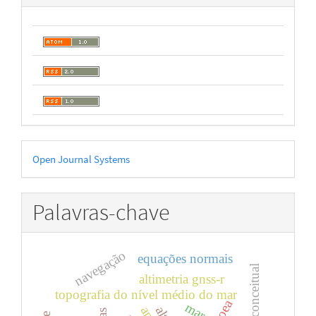
Desenvolvido
Open Journal Systems
por
Palavras-chave
navegação
equações normais
altimetria gnss-r
topografia do nível médio do mar
oea