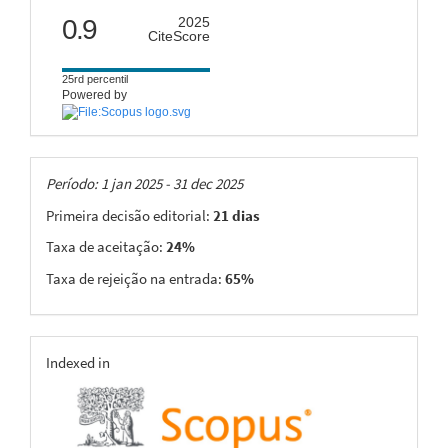
citescore
0.9
2025
CiteScore
25rd percentil
Powered by
Taxas
Período: 1 jan 2025 - 31 dec 2025
Primeira decisão editorial:
21 dias
Taxa de aceitação:
24%
Taxa de rejeição na entrada:
65%
indexing
Indexed in