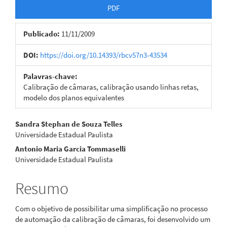
Barra
PDF
lateral
Publicado:
11/11/2009
de
artigos
DOI:
https://doi.org/10.14393/rbcv57n3-43534
Palavras-chave:
Calibração de câmaras, calibração usando linhas retas,
modelo dos planos equivalentes
Conteúdo
Sandra Stephan de Souza Telles
Universidade Estadual Paulista
do
Antonio Maria Garcia Tommaselli
artigo
Universidade Estadual Paulista
principal
Resumo
Com o objetivo de possibilitar uma simplificação no processo
de automação da calibração de câmaras, foi desenvolvido um