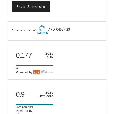
Enviar
Enviar Submissão
Submissão
FAPEMIG
Financiamento
APQ-04537-23
scimago
0.177
2025
SJR
Q4
Powered by
citescore
0.9
2025
CiteScore
25rd percentil
Powered by