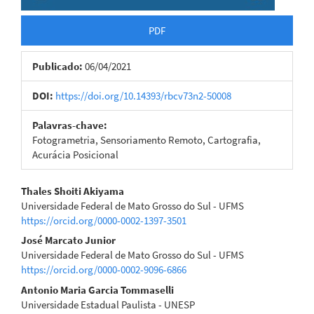
PDF
Publicado:
06/04/2021
DOI:
https://doi.org/10.14393/rbcv73n2-50008
Palavras-chave:
Fotogrametria, Sensoriamento Remoto, Cartografia,
Acurácia Posicional
Conteúdo
Thales Shoiti Akiyama
Universidade Federal de Mato Grosso do Sul - UFMS
do
https://orcid.org/0000-0002-1397-3501
artigo
José Marcato Junior
Universidade Federal de Mato Grosso do Sul - UFMS
principal
https://orcid.org/0000-0002-9096-6866
Antonio Maria Garcia Tommaselli
Universidade Estadual Paulista - UNESP