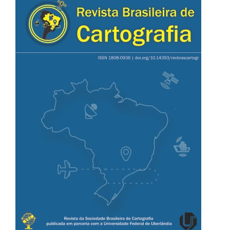
lateral
de
artigos