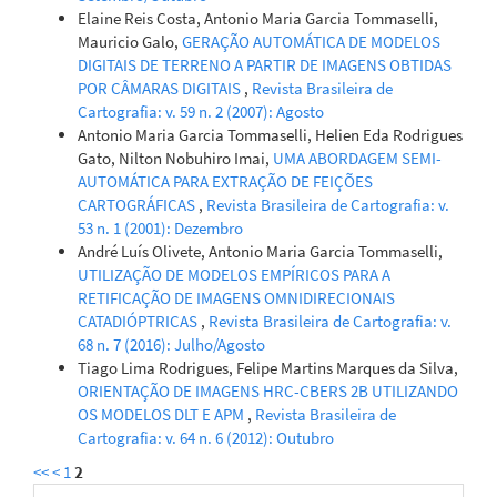
Elaine Reis Costa, Antonio Maria Garcia Tommaselli,
Mauricio Galo,
GERAÇÃO AUTOMÁTICA DE MODELOS
DIGITAIS DE TERRENO A PARTIR DE IMAGENS OBTIDAS
POR CÂMARAS DIGITAIS
,
Revista Brasileira de
Cartografia: v. 59 n. 2 (2007): Agosto
Antonio Maria Garcia Tommaselli, Helien Eda Rodrigues
Gato, Nilton Nobuhiro Imai,
UMA ABORDAGEM SEMI-
AUTOMÁTICA PARA EXTRAÇÃO DE FEIÇÕES
CARTOGRÁFICAS
,
Revista Brasileira de Cartografia: v.
53 n. 1 (2001): Dezembro
André Luís Olivete, Antonio Maria Garcia Tommaselli,
UTILIZAÇÃO DE MODELOS EMPÍRICOS PARA A
RETIFICAÇÃO DE IMAGENS OMNIDIRECIONAIS
CATADIÓPTRICAS
,
Revista Brasileira de Cartografia: v.
68 n. 7 (2016): Julho/Agosto
Tiago Lima Rodrigues, Felipe Martins Marques da Silva,
ORIENTAÇÃO DE IMAGENS HRC-CBERS 2B UTILIZANDO
OS MODELOS DLT E APM
,
Revista Brasileira de
Cartografia: v. 64 n. 6 (2012): Outubro
<<
<
1
2