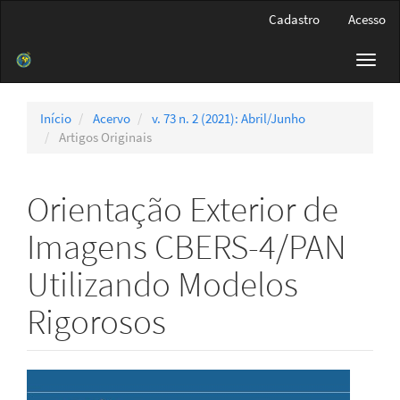
Navegação
Cadastro
Acesso
Principal
Conteúdo
Toggl
principal
navig
Barra
Lateral
Início
Acervo
v. 73 n. 2 (2021): Abril/Junho
Artigos Originais
Orientação Exterior de
Imagens CBERS-4/PAN
Utilizando Modelos
Rigorosos
Barra