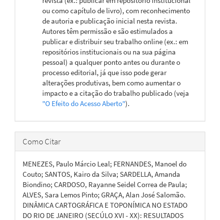
revista (ex.: publicar em repositório institucional
ou como capítulo de livro), com reconhecimento
de autoria e publicação inicial nesta revista.
Autores têm permissão e são estimulados a
publicar e distribuir seu trabalho online (ex.: em
repositórios institucionais ou na sua página
pessoal) a qualquer ponto antes ou durante o
processo editorial, já que isso pode gerar
alterações produtivas, bem como aumentar o
impacto e a citação do trabalho publicado (veja
"O Efeito do Acesso Aberto"
).
Como Citar
MENEZES, Paulo Márcio Leal; FERNANDES, Manoel do
Couto; SANTOS, Kairo da Silva; SARDELLA, Amanda
Biondino; CARDOSO, Rayanne Seidel Correa de Paula;
ALVES, Sara Lemos Pinto; GRAÇA, Alan José Salomão.
DINÂMICA CARTOGRÁFICA E TOPONÍMICA NO ESTADO
DO RIO DE JANEIRO (SECÚLO XVI - XX): RESULTADOS