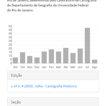
Rio de Janeiro, desenvolvido pelo Laboratório de Cartografia
do Departamento de Geografia da Universidade Federal
do Rio de Janeiro.
Downloads
Detalhes
Edição
do
v. 67 n. 4 (2015): Julho - Cartografia Histórica
artigo
Seção