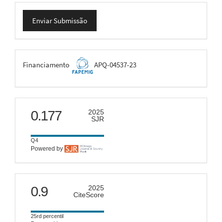
Enviar
Enviar Submissão
Submissão
FAPEMIG
Financiamento
APQ-04537-23
scimago
0.177
2025
SJR
Q4
Powered by
citescore
0.9
2025
CiteScore
25rd percentil