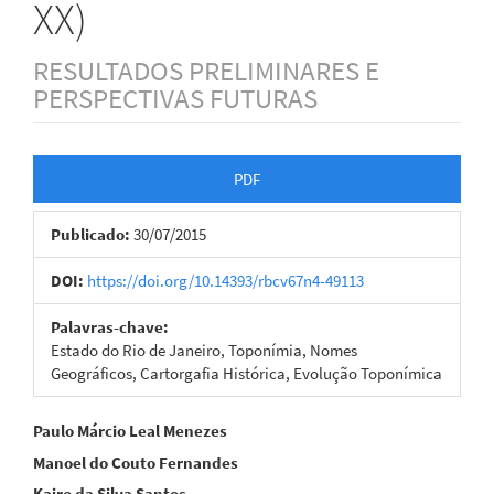
XX)
RESULTADOS PRELIMINARES E
PERSPECTIVAS FUTURAS
Barra
PDF
lateral
Publicado:
30/07/2015
de
artigos
DOI:
https://doi.org/10.14393/rbcv67n4-49113
Palavras-chave:
Estado do Rio de Janeiro, Toponímia, Nomes
Geográficos, Cartorgafia Histórica, Evolução Toponímica
Conteúdo
Paulo Márcio Leal Menezes
Manoel do Couto Fernandes
do
Kairo da Silva Santos