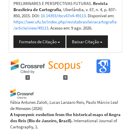
PRELIMINARES E PERSPECTIVAS FUTURAS.
Revista
Brasileira de Cartografia
, Uberlândia, v. 67, n. 4, p. 837–
850, 2015. DOI:
10.14393/rbcv67n4-49113
. Disponível em:
https://seer.ufu.br/index.php/revistabrasileiracartografia
/article/view/49113
. Acesso em: 9 ago. 2026.
Formatos de Citação
Baixar Citação
2
0
Fábia Antunes Zaloti, Lucas Lanzaro Reis, Paulo Márcio Leal
de Menezes
(2026)
A toponymic evolution from the historical maps of Angra
dos Reis (Rio de Janeiro, Brazil).
International Journal of
Cartography, 1.