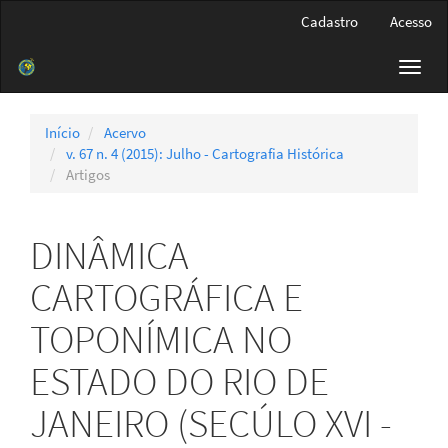
Navegação
Cadastro
Acesso
Principal
Conteúdo
Toggl
principal
navig
Barra
Lateral
Início
Acervo
v. 67 n. 4 (2015): Julho - Cartografia Histórica
Artigos
DINÂMICA
CARTOGRÁFICA E
TOPONÍMICA NO
ESTADO DO RIO DE
JANEIRO (SECÚLO XVI -