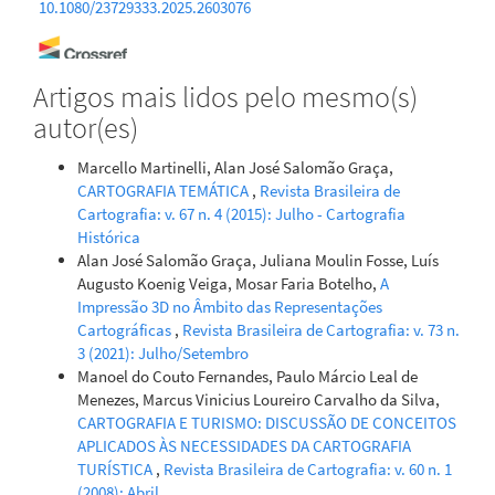
10.1080/23729333.2025.2603076
Marilze Tavares, Anna Carolina Chierotti dos Santos Ananias
Artigos mais lidos pelo mesmo(s)
(2023)
autor(es)
OS NOMES DOS ESTADOS BRASILEIROS: MOTIVAÇÃO
TOPONÍMICA.
WEB REVISTA SOCIODIALETO, 14(40), 1.
Marcello Martinelli, Alan José Salomão Graça,
10.61389/sociodialeto.v14i40.8125
CARTOGRAFIA TEMÁTICA
,
Revista Brasileira de
Cartografia: v. 67 n. 4 (2015): Julho - Cartografia
Histórica
Alan José Salomão Graça, Juliana Moulin Fosse, Luís
Augusto Koenig Veiga, Mosar Faria Botelho,
A
Impressão 3D no Âmbito das Representações
Cartográficas
,
Revista Brasileira de Cartografia: v. 73 n.
3 (2021): Julho/Setembro
Manoel do Couto Fernandes, Paulo Márcio Leal de
Menezes, Marcus Vinicius Loureiro Carvalho da Silva,
CARTOGRAFIA E TURISMO: DISCUSSÃO DE CONCEITOS
APLICADOS ÀS NECESSIDADES DA CARTOGRAFIA
TURÍSTICA
,
Revista Brasileira de Cartografia: v. 60 n. 1
(2008): Abril